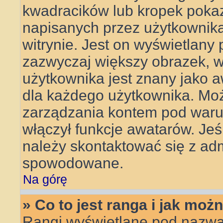
kwadracików lub kropek pokaz
napisanych przez użytkownika l
witrynie. Jest on wyświetlany
zazwyczaj większy obrazek, 
użytkownika jest znany jako aw
dla każdego użytkownika. Mo
zarządzania kontem pod warun
włączył funkcje awatarów. Je
należy skontaktować się z adm
spowodowane.
Na górę
» Co to jest ranga i jak moż
Rangi wyświetlane pod nazwa