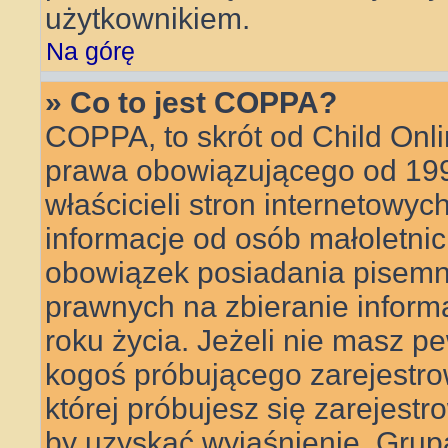
użytkownikiem.
Na górę
» Co to jest COPPA?
COPPA, to skrót od Child Onli
prawa obowiązującego od 199
właścicieli stron internetowyc
informacje od osób małoletnic
obowiązek posiadania pisemn
prawnych na zbieranie inform
roku życia. Jeżeli nie masz pe
kogoś próbującego zarejestrow
której próbujesz się zarejestr
by uzyskać wyjaśnienie. Gru