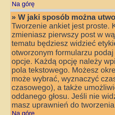
Na górę
» W jaki sposób można utwo
Tworzenie ankiet jest proste.
zmieniasz pierwszy post w wą
tematu będziesz widzieć etyk
otworzonym formularzu podaj t
opcje. Każdą opcję należy w
pola tekstowego. Możesz określ
może wybrać, wyznaczyć czas t
czasowego), a także umożliw
oddanego głosu. Jeśli nie wid
masz uprawnień do tworzenia 
Na górę