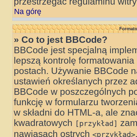
przestrzegać regulaminu witry
Na górę
Formato
» Co to jest BBCode?
BBCode jest specjalną implem
lepszą kontrolę formatowani
postach. Używanie BBCode na
ustawień określanych przez a
BBCode w poszczególnych po
funkcję w formularzu tworzen
w składni do HTML-a, ale zna
kwadratowych
zam
[przykład]
nawiasach ostrych
<przykład>