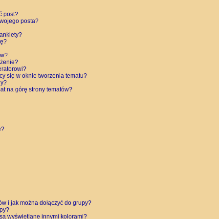
ć post?
swojego posta?
ankiety?
tę?
ów?
eżenie?
eratorowi?
cy się w oknie tworzenia tematu?
ny?
at na górę strony tematów?
e?
ków i jak można dołączyć do grupy?
upy?
są wyświetlane innymi kolorami?