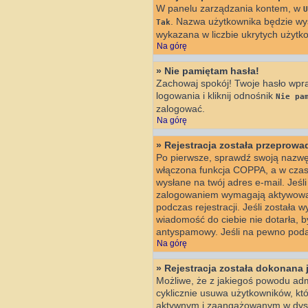
W panelu zarządzania kontem, w
U
. Nazwa użytkownika będzie wyś
Tak
wykazana w liczbie ukrytych użytk
Na górę
» Nie pamiętam hasła!
Zachowaj spokój! Twoje hasło wpr
logowania i kliknij odnośnik
Nie pa
zalogować.
Na górę
» Rejestracja została przeprow
Po pierwsze, sprawdź swoją nazwę 
włączona funkcja COPPA, a w czasi
wysłane na twój adres e-mail. Jeśl
zalogowaniem wymagają aktywowania
podczas rejestracji. Jeśli została 
wiadomość do ciebie nie dotarła, 
antyspamowy. Jeśli na pewno podan
Na górę
» Rejestracja została dokonana 
Możliwe, że z jakiegoś powodu adm
cyklicznie usuwa użytkowników, któr
aktywnym i zaangażowanym w dysk