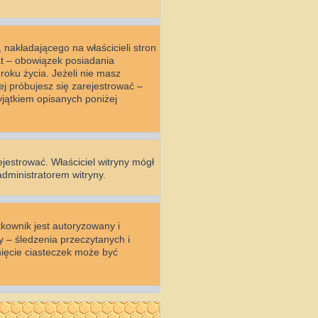
nakładającego na właścicieli stron
at – obowiązek posiadania
oku życia. Jeżeli nie masz
ej próbujesz się zarejestrować –
jątkiem opisanych poniżej
ejestrować. Właściciel witryny mógł
administratorem witryny.
kownik jest autoryzowany i
y – śledzenia przeczytanych i
ięcie ciasteczek może być