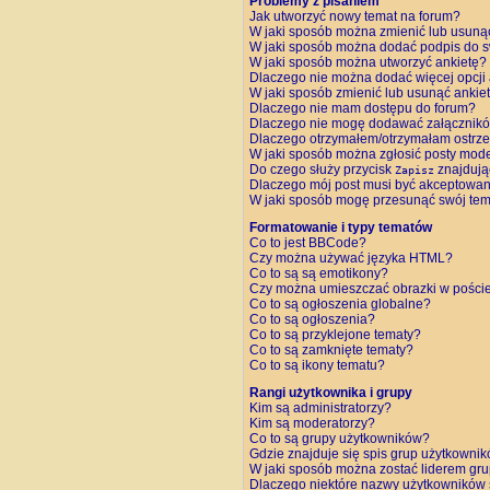
Problemy z pisaniem
Jak utworzyć nowy temat na forum?
W jaki sposób można zmienić lub usuną
W jaki sposób można dodać podpis do 
W jaki sposób można utworzyć ankietę?
Dlaczego nie można dodać więcej opcji 
W jaki sposób zmienić lub usunąć ankie
Dlaczego nie mam dostępu do forum?
Dlaczego nie mogę dodawać załącznik
Dlaczego otrzymałem/otrzymałam ostrz
W jaki sposób można zgłosić posty mod
Do czego służy przycisk
znajdują
Zapisz
Dlaczego mój post musi być akceptowa
W jaki sposób mogę przesunąć swój tem
Formatowanie i typy tematów
Co to jest BBCode?
Czy można używać języka HTML?
Co to są są emotikony?
Czy można umieszczać obrazki w pości
Co to są ogłoszenia globalne?
Co to są ogłoszenia?
Co to są przyklejone tematy?
Co to są zamknięte tematy?
Co to są ikony tematu?
Rangi użytkownika i grupy
Kim są administratorzy?
Kim są moderatorzy?
Co to są grupy użytkowników?
Gdzie znajduje się spis grup użytkowni
W jaki sposób można zostać liderem gr
Dlaczego niektóre nazwy użytkowników 