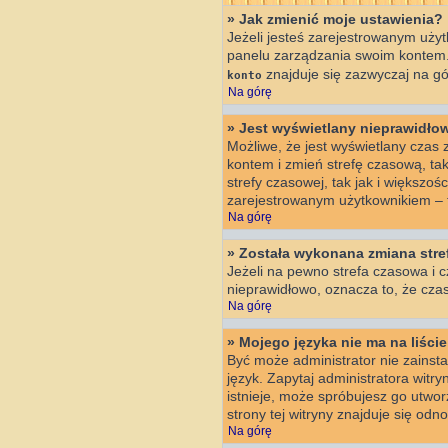
» Jak zmienić moje ustawienia?
Jeżeli jesteś zarejestrowanym użyt
panelu zarządzania swoim kontem.
znajduje się zazwyczaj na gór
konto
Na górę
» Jest wyświetlany nieprawidło
Możliwe, że jest wyświetlany czas z 
kontem i zmień strefę czasową, ta
strefy czasowej, tak jak i większo
zarejestrowanym użytkownikiem – t
Na górę
» Została wykonana zmiana stref
Jeżeli na pewno strefa czasowa i c
nieprawidłowo, oznacza to, że czas
Na górę
» Mojego języka nie ma na liście
Być może administrator nie zainsta
język. Zapytaj administratora witry
istnieje, może spróbujesz go utwo
strony tej witryny znajduje się od
Na górę