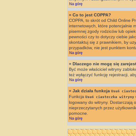
Na górę
» Co to jest COPPA?
COPPA, to skrót od Child Online P
internetowych, które potencjalnie 
pisemnej zgody rodziców lub opiek
pewności czy to dotyczy ciebie jak
skontaktuj się z prawnikiem, by u
przypadków, nie jest punktem kon
Na górę
» Dlaczego nie mogę się zareje
Być może właściciel witryny zablok
też wyłączyć funkcję rejestracji, a
Na górę
» Jak działa funkcja
Usuń ciaste
Funkcja
Usuń ciasteczka witryny
logowany do witryny. Dostarczają o
nieprzeczytanych przez użytkowni
pomocne.
Na górę