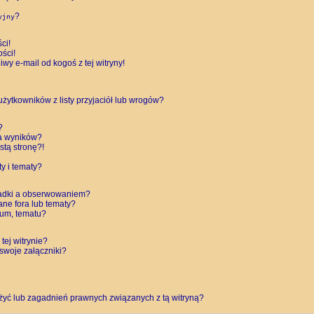
?
yjny
ci!
ści!
y e-mail od kogoś z tej witryny!
ytkowników z listy przyjaciół lub wrogów?
?
a wyników?
tą stronę?!
y i tematy?
ładki a obserwowaniem?
ne fora lub tematy?
rum, tematu?
tej witrynie?
swoje załączniki?
żyć lub zagadnień prawnych związanych z tą witryną?