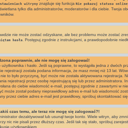
znajduje się funkcja
stawieniach witryny
Nie pokazuj statusu online
wietlana tylko dla administratorów, moderatorów i dla ciebie. Twoja ob
owników.
awdzie nie może zostać odzyskane, ale bez problemu może zostać zre
. Postępuj zgodnie z instrukcjami, a prawdopodobnie nie
miętam hasła
adzona poprawnie, ale nie mogę się zalogować!
użytkownika i hasło. Jeśli są poprawne, to wystąpiła jedna z dwóch p
e rejestracji została podana informacja, że masz mniej niż 13 lat. Wó
i nie to było przyczyną, być może nie została aktywowana rejestracja. 
 rejestracji przez osobę rejestrującą się lub przez administratora. I
wysłana do ciebie wiadomość e-mail, postępuj zgodnie z zawartymi w niej
być może został podany nieprawidłowy adres e-mail lub wiadomość zosta
y przez ciebie adres e-mail jest prawidłowy, spróbuj skontaktować się
jakiś czas temu, ale teraz nie mogę się zalogować?!
inistrator dezaktywował lub usunął twoje konto. Wiele witryn, aby zmn
zy nic nie pisali przez dłuższy czas. Jeśli tak się stało, spróbuj zareje
usje użytkownikiem.