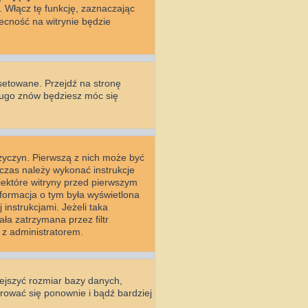
. Włącz tę funkcję, zaznaczając
ecność na witrynie będzie
setowane. Przejdź na stronę
długo znów będziesz móc się
rzyczyn. Pierwszą z nich może być
wczas należy wykonać instrukcje
Niektóre witryny przed pierwszym
nformacja o tym była wyświetlona
 instrukcjami. Jeżeli taka
ła zatrzymana przez filtr
 z administratorem.
iejszyć rozmiar bazy danych,
strować się ponownie i bądź bardziej