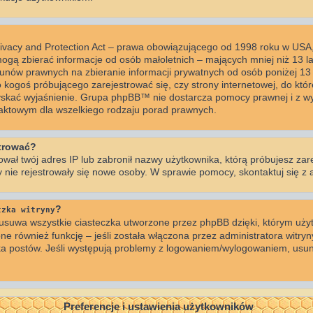
rivacy and Protection Act – prawa obowiązującego od 1998 roku w USA, 
mogą zbierać informacje od osób małoletnich – mających mniej niż 13 l
unów prawnych na zbieranie informacji prywatnych od osób poniżej 13 r
o kogoś próbującego zarejestrować się, czy strony internetowej, do któr
zyskać wyjaśnienie. Grupa phpBB™ nie dostarcza pomocy prawnej i z wy
taktowym dla wszelkiego rodzaju porad prawnych.
strować?
ował twój adres IP lub zabronił nazwy użytkownika, którą próbujesz zar
by nie rejestrowały się nowe osoby. W sprawie pomocy, skontaktuj się z 
?
czka witryny
usuwa wszystkie ciasteczka utworzone przez phpBB dzięki, którym użyt
ne również funkcję – jeśli została włączona przez administratora witryn
ka postów. Jeśli występują problemy z logowaniem/wylogowaniem, usun
Preferencje i ustawienia użytkowników