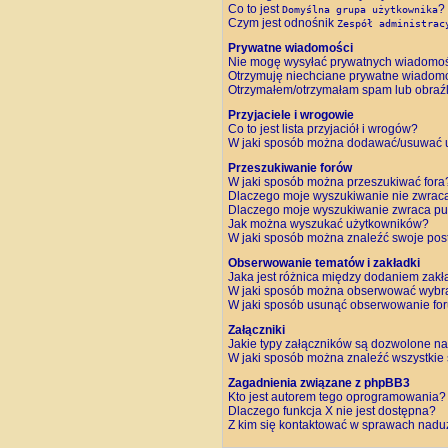
Co to jest
?
Domyślna grupa użytkownika
Czym jest odnośnik
Zespół administrac
Prywatne wiadomości
Nie mogę wysyłać prywatnych wiadomoś
Otrzymuję niechciane prywatne wiadomo
Otrzymałem/otrzymałam spam lub obraźliw
Przyjaciele i wrogowie
Co to jest lista przyjaciół i wrogów?
W jaki sposób można dodawać/usuwać uż
Przeszukiwanie forów
W jaki sposób można przeszukiwać fora
Dlaczego moje wyszukiwanie nie zwrac
Dlaczego moje wyszukiwanie zwraca pus
Jak można wyszukać użytkowników?
W jaki sposób można znaleźć swoje post
Obserwowanie tematów i zakładki
Jaka jest różnica między dodaniem zak
W jaki sposób można obserwować wybra
W jaki sposób usunąć obserwowanie fo
Załączniki
Jakie typy załączników są dozwolone na 
W jaki sposób można znaleźć wszystkie 
Zagadnienia związane z phpBB3
Kto jest autorem tego oprogramowania?
Dlaczego funkcja X nie jest dostępna?
Z kim się kontaktować w sprawach nadu