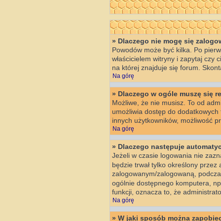
» Dlaczego nie mogę się zalog
Powodów może być kilka. Po pierws
właścicielem witryny i zapytaj czy
na której znajduje się forum. Skon
Na górę
» Dlaczego w ogóle muszę się r
Możliwe, że nie musisz. To od admin
umożliwia dostęp do dodatkowych fu
innych użytkowników, możliwość prz
Na górę
» Dlaczego następuje automat
Jeżeli w czasie logowania nie zazn
będzie trwał tylko określony prze
zalogowanym/zalogowaną, podczas
ogólnie dostępnego komputera, np. w
funkcji, oznacza to, że administrato
Na górę
» W jaki sposób można zapobiec