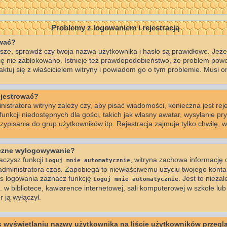
Problemy z logowaniem i rejestracją
ować?
ze, sprawdź czy twoja nazwa użytkownika i hasło są prawidłowe. Jeżeli
 cię nie zablokowano. Istnieje też prawdopodobieństwo, że problem powo
taktuj się z właścicielem witryny i powiadom go o tym problemie. Musi o
ejestrować?
istratora witryny zależy czy, aby pisać wiadomości, konieczna jest reje
nkcji niedostępnych dla gości, takich jak własny awatar, wysyłanie pr
ypisania do grup użytkowników itp. Rejestracja zajmuje tylko chwilę, wi
yczne wylogowywanie?
aczysz funkcji
, witryna zachowa informację o
Loguj mnie automatycznie
z administratora czas. Zapobiega to niewłaściwemu użyciu twojego kont
 logowania zaznacz funkcję
. Jest to niezal
Loguj mnie automatycznie
 bibliotece, kawiarence internetowej, sali komputerowej w szkole lub na 
r ją wyłączył.
 wyświetlaniu nazwy użytkownika na liście użytkowników przegl