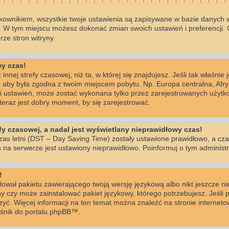
kownikiem, wszystkie twoje ustawienia są zapisywane w bazie danych wi
 W tym miejscu możesz dokonać zmian swoich ustawień i preferencji.
ze stron witryny.
wy czas!
innej strefy czasowej, niż ta, w której się znajdujesz. Jeśli tak właśnie
k aby była zgodna z twoim miejscem pobytu. Np. Europa centralna, Afr
ści ustawień, może zostać wykonana tylko przez zarejestrowanych użytko
eraz jest dobry moment, by się zarejestrować.
y czasowej, a nadal jest wyświetlany nieprawidłowy czas!
zas letni (DST – Day Saving Time) zostały ustawione prawidłowo, a cza
 na serwerze jest ustawiony nieprawidłowo. Poinformuj o tym administr
!
lował pakietu zawierającego twoją wersję językową albo nikt jeszcze n
ny czy może zainstalować pakiet językowy, którego potrzebujesz. Jeśli p
rzyć. Więcej informacji na ten temat można znaleźć na stronie interne
nośnik do portalu phpBB™.