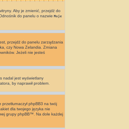
tryny. Aby je zmienić, przejdź do
 Odnośnik do panelu o nazwie
Moje
 jest, przejdź do panelu zarządzania
yka, czy Nowa Zelandia. Zmiana
wników. Jeżeli nie jesteś
s nadal jest wyświetlany
atora, by naprawił problem.
ie przetłumaczył phpBB3 na twój
akiet dla twojego języka nie
towej grupy phpBB™. Na dole każdej