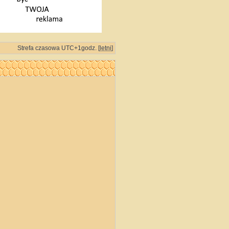
Strefa czasowa UTC+1godz. [
letni
]