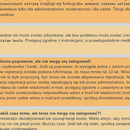
znajduje się funkcja
stawieniach witryny
Nie pokazuj statusu online
wietlana tylko dla administratorów, moderatorów i dla ciebie. Twoja ob
owników.
awdzie nie może zostać odzyskane, ale bez problemu może zostać zre
. Postępuj zgodnie z instrukcjami, a prawdopodobnie nie
miętam hasła
adzona poprawnie, ale nie mogę się zalogować!
użytkownika i hasło. Jeśli są poprawne, to wystąpiła jedna z dwóch p
e rejestracji została podana informacja, że masz mniej niż 13 lat. Wó
i nie to było przyczyną, być może nie została aktywowana rejestracja. 
 rejestracji przez osobę rejestrującą się lub przez administratora. I
wysłana do ciebie wiadomość e-mail, postępuj zgodnie z zawartymi w niej
być może został podany nieprawidłowy adres e-mail lub wiadomość zosta
y przez ciebie adres e-mail jest prawidłowy, spróbuj skontaktować się
jakiś czas temu, ale teraz nie mogę się zalogować?!
inistrator dezaktywował lub usunął twoje konto. Wiele witryn, aby zmn
zy nic nie pisali przez dłuższy czas. Jeśli tak się stało, spróbuj zareje
usje użytkownikiem.