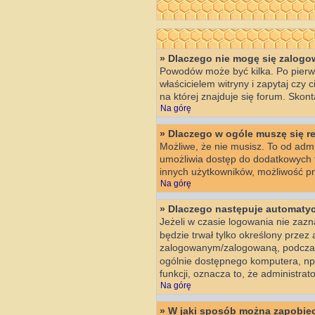
» Dlaczego nie mogę się zalog
Powodów może być kilka. Po pierws
właścicielem witryny i zapytaj czy
na której znajduje się forum. Skon
Na górę
» Dlaczego w ogóle muszę się r
Możliwe, że nie musisz. To od admin
umożliwia dostęp do dodatkowych fu
innych użytkowników, możliwość prz
Na górę
» Dlaczego następuje automat
Jeżeli w czasie logowania nie zazn
będzie trwał tylko określony prze
zalogowanym/zalogowaną, podczas
ogólnie dostępnego komputera, np. w
funkcji, oznacza to, że administrato
Na górę
» W jaki sposób można zapobiec