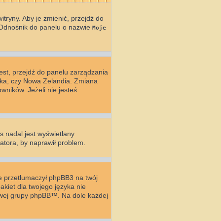
tryny. Aby je zmienić, przejdź do
 Odnośnik do panelu o nazwie
Moje
 jest, przejdź do panelu zarządzania
yka, czy Nowa Zelandia. Zmiana
wników. Jeżeli nie jesteś
s nadal jest wyświetlany
atora, by naprawił problem.
ie przetłumaczył phpBB3 na twój
akiet dla twojego języka nie
towej grupy phpBB™. Na dole każdej