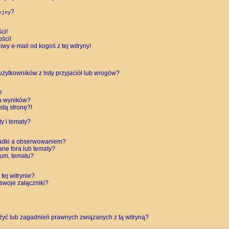
?
yjny
ci!
ści!
y e-mail od kogoś z tej witryny!
ytkowników z listy przyjaciół lub wrogów?
?
a wyników?
tą stronę?!
y i tematy?
ładki a obserwowaniem?
ne fora lub tematy?
rum, tematu?
tej witrynie?
swoje załączniki?
żyć lub zagadnień prawnych związanych z tą witryną?