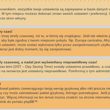
kownikiem, wszystkie twoje ustawienia są zapisywane w bazie danych wi
 W tym miejscu możesz dokonać zmian swoich ustawień i preferencji.
ze stron witryny.
wy czas!
innej strefy czasowej, niż ta, w której się znajdujesz. Jeśli tak właśnie
k aby była zgodna z twoim miejscem pobytu. Np. Europa centralna, Afr
ści ustawień, może zostać wykonana tylko przez zarejestrowanych użytko
eraz jest dobry moment, by się zarejestrować.
y czasowej, a nadal jest wyświetlany nieprawidłowy czas!
zas letni (DST – Day Saving Time) zostały ustawione prawidłowo, a cza
 na serwerze jest ustawiony nieprawidłowo. Poinformuj o tym administr
!
lował pakietu zawierającego twoją wersję językową albo nikt jeszcze n
ny czy może zainstalować pakiet językowy, którego potrzebujesz. Jeśli p
rzyć. Więcej informacji na ten temat można znaleźć na stronie interne
nośnik do portalu phpBB™.