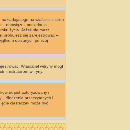
nakładającego na właścicieli stron
at – obowiązek posiadania
oku życia. Jeżeli nie masz
ej próbujesz się zarejestrować –
jątkiem opisanych poniżej
ejestrować. Właściciel witryny mógł
administratorem witryny.
kownik jest autoryzowany i
y – śledzenia przeczytanych i
ięcie ciasteczek może być