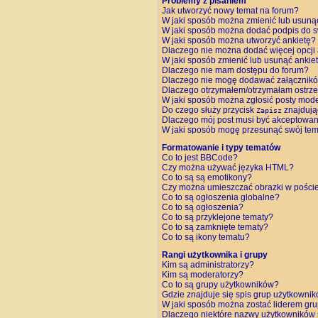
Problemy z pisaniem
Jak utworzyć nowy temat na forum?
W jaki sposób można zmienić lub usuną
W jaki sposób można dodać podpis do 
W jaki sposób można utworzyć ankietę?
Dlaczego nie można dodać więcej opcji 
W jaki sposób zmienić lub usunąć ankie
Dlaczego nie mam dostępu do forum?
Dlaczego nie mogę dodawać załącznik
Dlaczego otrzymałem/otrzymałam ostrz
W jaki sposób można zgłosić posty mod
Do czego służy przycisk
znajdują
Zapisz
Dlaczego mój post musi być akceptowa
W jaki sposób mogę przesunąć swój tem
Formatowanie i typy tematów
Co to jest BBCode?
Czy można używać języka HTML?
Co to są są emotikony?
Czy można umieszczać obrazki w pości
Co to są ogłoszenia globalne?
Co to są ogłoszenia?
Co to są przyklejone tematy?
Co to są zamknięte tematy?
Co to są ikony tematu?
Rangi użytkownika i grupy
Kim są administratorzy?
Kim są moderatorzy?
Co to są grupy użytkowników?
Gdzie znajduje się spis grup użytkowni
W jaki sposób można zostać liderem gr
Dlaczego niektóre nazwy użytkowników 