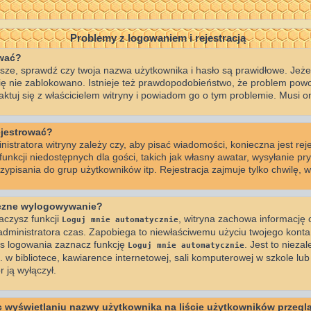
Problemy z logowaniem i rejestracją
ować?
ze, sprawdź czy twoja nazwa użytkownika i hasło są prawidłowe. Jeżeli
 cię nie zablokowano. Istnieje też prawdopodobieństwo, że problem powo
taktuj się z właścicielem witryny i powiadom go o tym problemie. Musi o
ejestrować?
istratora witryny zależy czy, aby pisać wiadomości, konieczna jest reje
nkcji niedostępnych dla gości, takich jak własny awatar, wysyłanie pr
ypisania do grup użytkowników itp. Rejestracja zajmuje tylko chwilę, wi
yczne wylogowywanie?
aczysz funkcji
, witryna zachowa informację o
Loguj mnie automatycznie
z administratora czas. Zapobiega to niewłaściwemu użyciu twojego kont
 logowania zaznacz funkcję
. Jest to niezal
Loguj mnie automatycznie
 bibliotece, kawiarence internetowej, sali komputerowej w szkole lub na 
r ją wyłączył.
 wyświetlaniu nazwy użytkownika na liście użytkowników przegl