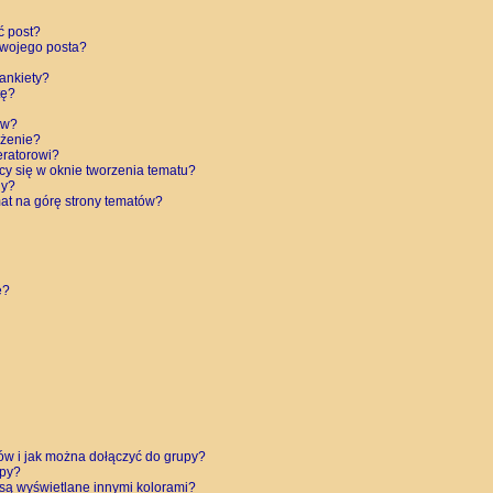
ć post?
swojego posta?
ankiety?
tę?
ów?
eżenie?
eratorowi?
cy się w oknie tworzenia tematu?
ny?
at na górę strony tematów?
e?
ków i jak można dołączyć do grupy?
upy?
są wyświetlane innymi kolorami?