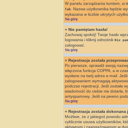
W panelu zarządzania kontem, w
U
. Nazwa użytkownika będzie wyś
Tak
wykazana w liczbie ukrytych użytk
Na górę
» Nie pamiętam hasła!
Zachowaj spokój! Twoje hasło wpr
logowania i kliknij odnośnik
Nie pa
zalogować.
Na górę
» Rejestracja została przeprow
Po pierwsze, sprawdź swoją nazwę 
włączona funkcja COPPA, a w czasi
wysłane na twój adres e-mail. Jeśl
zalogowaniem wymagają aktywowania
podczas rejestracji. Jeśli została 
wiadomość do ciebie nie dotarła, 
antyspamowy. Jeśli na pewno podan
Na górę
» Rejestracja została dokonana 
Możliwe, że z jakiegoś powodu adm
cyklicznie usuwa użytkowników, któr
aktywnym i zaangażowanym w dysk