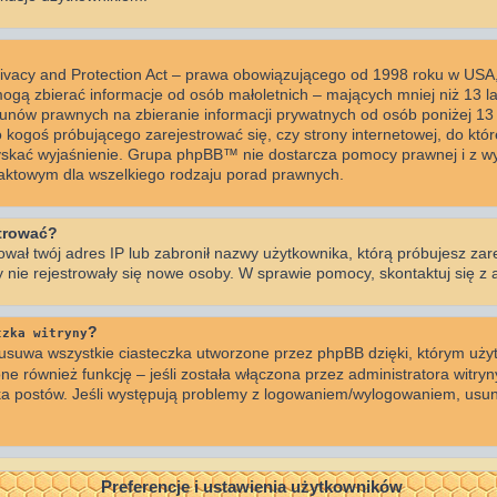
rivacy and Protection Act – prawa obowiązującego od 1998 roku w USA, 
mogą zbierać informacje od osób małoletnich – mających mniej niż 13 l
unów prawnych na zbieranie informacji prywatnych od osób poniżej 13 r
o kogoś próbującego zarejestrować się, czy strony internetowej, do któr
zyskać wyjaśnienie. Grupa phpBB™ nie dostarcza pomocy prawnej i z wy
taktowym dla wszelkiego rodzaju porad prawnych.
strować?
ował twój adres IP lub zabronił nazwy użytkownika, którą próbujesz zar
by nie rejestrowały się nowe osoby. W sprawie pomocy, skontaktuj się z 
?
czka witryny
usuwa wszystkie ciasteczka utworzone przez phpBB dzięki, którym użyt
ne również funkcję – jeśli została włączona przez administratora witryn
ka postów. Jeśli występują problemy z logowaniem/wylogowaniem, usun
Preferencje i ustawienia użytkowników