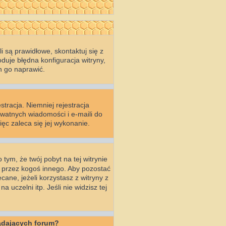
 są prawidłowe, skontaktuj się z
duje błędna konfiguracja witryny,
n go naprawić.
stracja. Niemniej rejestracja
ywatnych wiadomości i e-maili do
ęc zaleca się jej wykonanie.
 tym, że twój pobyt na tej witrynie
a przez kogoś innego. Aby pozostać
ecane, jeżeli korzystasz z witryny z
uczelni itp. Jeśli nie widzisz tej
ądających forum?