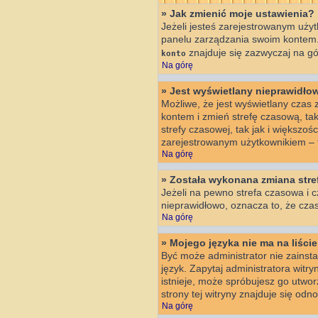
» Jak zmienić moje ustawienia?
Jeżeli jesteś zarejestrowanym użyt
panelu zarządzania swoim kontem.
znajduje się zazwyczaj na gór
konto
Na górę
» Jest wyświetlany nieprawidło
Możliwe, że jest wyświetlany czas z 
kontem i zmień strefę czasową, ta
strefy czasowej, tak jak i większo
zarejestrowanym użytkownikiem – t
Na górę
» Została wykonana zmiana stref
Jeżeli na pewno strefa czasowa i c
nieprawidłowo, oznacza to, że czas
Na górę
» Mojego języka nie ma na liście
Być może administrator nie zainsta
język. Zapytaj administratora witry
istnieje, może spróbujesz go utwo
strony tej witryny znajduje się od
Na górę