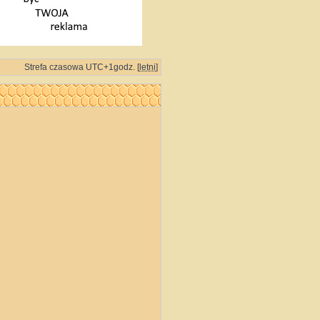
Strefa czasowa UTC+1godz. [
letni
]