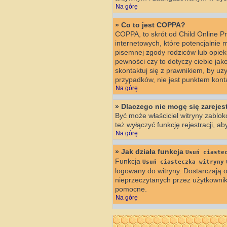
Na górę
» Co to jest COPPA?
COPPA, to skrót od Child Online P
internetowych, które potencjalnie 
pisemnej zgody rodziców lub opiek
pewności czy to dotyczy ciebie jak
skontaktuj się z prawnikiem, by u
przypadków, nie jest punktem kon
Na górę
» Dlaczego nie mogę się zareje
Być może właściciel witryny zablok
też wyłączyć funkcję rejestracji, a
Na górę
» Jak działa funkcja
Usuń ciaste
Funkcja
Usuń ciasteczka witryny
logowany do witryny. Dostarczają o
nieprzeczytanych przez użytkowni
pomocne.
Na górę