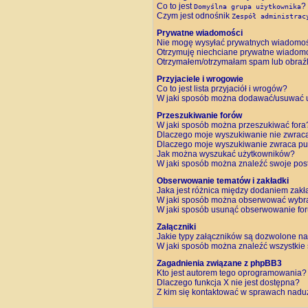
Co to jest
?
Domyślna grupa użytkownika
Czym jest odnośnik
Zespół administrac
Prywatne wiadomości
Nie mogę wysyłać prywatnych wiadomoś
Otrzymuję niechciane prywatne wiadomo
Otrzymałem/otrzymałam spam lub obraźliw
Przyjaciele i wrogowie
Co to jest lista przyjaciół i wrogów?
W jaki sposób można dodawać/usuwać uż
Przeszukiwanie forów
W jaki sposób można przeszukiwać fora
Dlaczego moje wyszukiwanie nie zwrac
Dlaczego moje wyszukiwanie zwraca pus
Jak można wyszukać użytkowników?
W jaki sposób można znaleźć swoje post
Obserwowanie tematów i zakładki
Jaka jest różnica między dodaniem zak
W jaki sposób można obserwować wybra
W jaki sposób usunąć obserwowanie fo
Załączniki
Jakie typy załączników są dozwolone na 
W jaki sposób można znaleźć wszystkie 
Zagadnienia związane z phpBB3
Kto jest autorem tego oprogramowania?
Dlaczego funkcja X nie jest dostępna?
Z kim się kontaktować w sprawach nadu