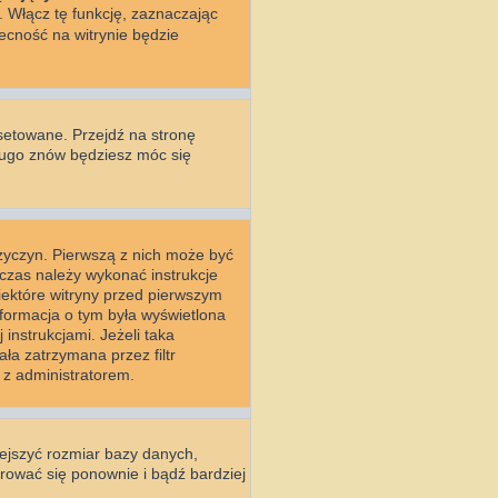
. Włącz tę funkcję, zaznaczając
ecność na witrynie będzie
setowane. Przejdź na stronę
długo znów będziesz móc się
rzyczyn. Pierwszą z nich może być
wczas należy wykonać instrukcje
Niektóre witryny przed pierwszym
nformacja o tym była wyświetlona
 instrukcjami. Jeżeli taka
ła zatrzymana przez filtr
 z administratorem.
iejszyć rozmiar bazy danych,
strować się ponownie i bądź bardziej