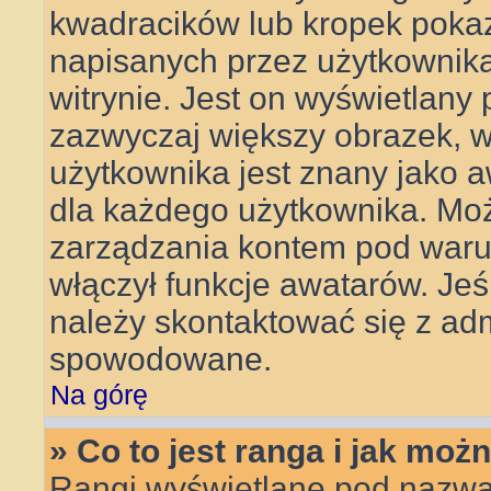
kwadracików lub kropek pokaz
napisanych przez użytkownika l
witrynie. Jest on wyświetlany
zazwyczaj większy obrazek, 
użytkownika jest znany jako aw
dla każdego użytkownika. Mo
zarządzania kontem pod warun
włączył funkcje awatarów. Je
należy skontaktować się z adm
spowodowane.
Na górę
» Co to jest ranga i jak moż
Rangi wyświetlane pod nazwa