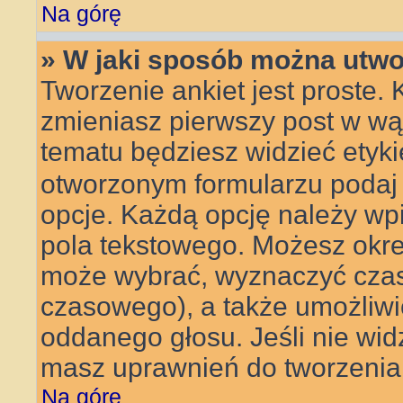
Na górę
» W jaki sposób można utwo
Tworzenie ankiet jest proste.
zmieniasz pierwszy post w wą
tematu będziesz widzieć etyk
otworzonym formularzu podaj t
opcje. Każdą opcję należy w
pola tekstowego. Możesz określ
może wybrać, wyznaczyć czas t
czasowego), a także umożliw
oddanego głosu. Jeśli nie wid
masz uprawnień do tworzenia 
Na górę