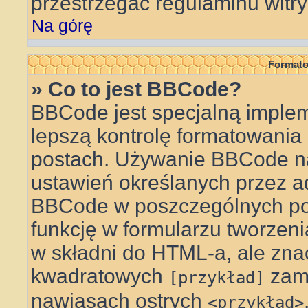
przestrzegać regulaminu witry
Na górę
Formato
» Co to jest BBCode?
BBCode jest specjalną implem
lepszą kontrolę formatowani
postach. Używanie BBCode na
ustawień określanych przez a
BBCode w poszczególnych po
funkcję w formularzu tworzen
w składni do HTML-a, ale zna
kwadratowych
zam
[przykład]
nawiasach ostrych
<przykład>