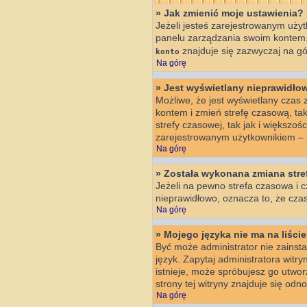
» Jak zmienić moje ustawienia?
Jeżeli jesteś zarejestrowanym użyt
panelu zarządzania swoim kontem.
znajduje się zazwyczaj na gór
konto
Na górę
» Jest wyświetlany nieprawidło
Możliwe, że jest wyświetlany czas z 
kontem i zmień strefę czasową, ta
strefy czasowej, tak jak i większo
zarejestrowanym użytkownikiem – t
Na górę
» Została wykonana zmiana stref
Jeżeli na pewno strefa czasowa i c
nieprawidłowo, oznacza to, że czas
Na górę
» Mojego języka nie ma na liście
Być może administrator nie zainsta
język. Zapytaj administratora witry
istnieje, może spróbujesz go utwo
strony tej witryny znajduje się od
Na górę