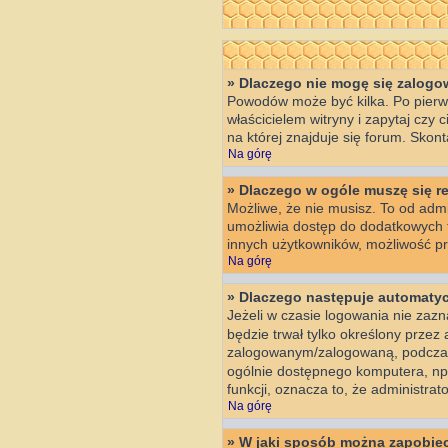
» Dlaczego nie mogę się zalog
Powodów może być kilka. Po pierws
właścicielem witryny i zapytaj czy
na której znajduje się forum. Skon
Na górę
» Dlaczego w ogóle muszę się r
Możliwe, że nie musisz. To od admin
umożliwia dostęp do dodatkowych fu
innych użytkowników, możliwość prz
Na górę
» Dlaczego następuje automat
Jeżeli w czasie logowania nie zazn
będzie trwał tylko określony prze
zalogowanym/zalogowaną, podczas
ogólnie dostępnego komputera, np. w
funkcji, oznacza to, że administrato
Na górę
» W jaki sposób można zapobiec