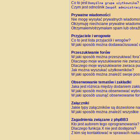
Co to jest
?
Domyślna grupa użytkownika
Czym jest odnośnik
Zespół administrac
Prywatne wiadomości
Nie mogę wysyłać prywatnych wiadomoś
Otrzymuję niechciane prywatne wiadomo
Otrzymałem/otrzymałam spam lub obraźliw
Przyjaciele i wrogowie
Co to jest lista przyjaciół i wrogów?
W jaki sposób można dodawać/usuwać uż
Przeszukiwanie forów
W jaki sposób można przeszukiwać fora
Dlaczego moje wyszukiwanie nie zwrac
Dlaczego moje wyszukiwanie zwraca pus
Jak można wyszukać użytkowników?
W jaki sposób można znaleźć swoje post
Obserwowanie tematów i zakładki
Jaka jest różnica między dodaniem zak
W jaki sposób można obserwować wybra
W jaki sposób usunąć obserwowanie fo
Załączniki
Jakie typy załączników są dozwolone na 
W jaki sposób można znaleźć wszystkie 
Zagadnienia związane z phpBB3
Kto jest autorem tego oprogramowania?
Dlaczego funkcja X nie jest dostępna?
Z kim się kontaktować w sprawach nadu