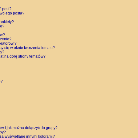
ć post?
swojego posta?
ankiety?
tę?
ów?
eżenie?
eratorowi?
cy się w oknie tworzenia tematu?
ny?
at na górę strony tematów?
e?
ków i jak można dołączyć do grupy?
upy?
są wyświetlane innymi kolorami?