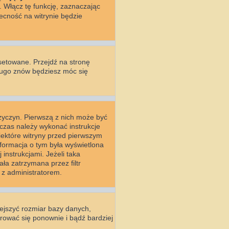
. Włącz tę funkcję, zaznaczając
ecność na witrynie będzie
setowane. Przejdź na stronę
długo znów będziesz móc się
rzyczyn. Pierwszą z nich może być
wczas należy wykonać instrukcje
Niektóre witryny przed pierwszym
nformacja o tym była wyświetlona
 instrukcjami. Jeżeli taka
ła zatrzymana przez filtr
 z administratorem.
iejszyć rozmiar bazy danych,
strować się ponownie i bądź bardziej