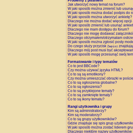
Problemy z pisaniem
Jak utworzyć nowy temat na forum?
W jaki sposób można zmienić lub usuną
W jaki sposób można dodać podpis do 
W jaki sposób można utworzyć ankietę?
Dlaczego nie można dodać więcej opcji 
W jaki sposób zmienić lub usunąć ankie
Dlaczego nie mam dostępu do forum?
Dlaczego nie mogę dodawać załącznik
Dlaczego otrzymałem/otrzymałam ostrz
W jaki sposób można zgłosić posty mod
Do czego służy przycisk
znajdują
Zapisz
Dlaczego mój post musi być akceptowa
W jaki sposób mogę przesunąć swój tem
Formatowanie i typy tematów
Co to jest BBCode?
Czy można używać języka HTML?
Co to są są emotikony?
Czy można umieszczać obrazki w pości
Co to są ogłoszenia globalne?
Co to są ogłoszenia?
Co to są przyklejone tematy?
Co to są zamknięte tematy?
Co to są ikony tematu?
Rangi użytkownika i grupy
Kim są administratorzy?
Kim są moderatorzy?
Co to są grupy użytkowników?
Gdzie znajduje się spis grup użytkowni
W jaki sposób można zostać liderem gr
Dlaczego niektóre nazwy użytkowników 