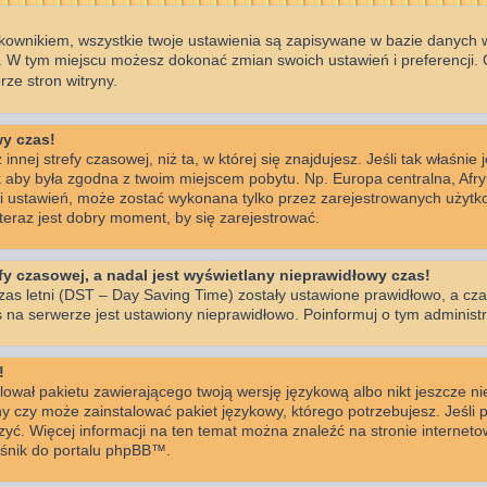
kownikiem, wszystkie twoje ustawienia są zapisywane w bazie danych wi
 W tym miejscu możesz dokonać zmian swoich ustawień i preferencji.
ze stron witryny.
wy czas!
innej strefy czasowej, niż ta, w której się znajdujesz. Jeśli tak właśnie
k aby była zgodna z twoim miejscem pobytu. Np. Europa centralna, Afr
ści ustawień, może zostać wykonana tylko przez zarejestrowanych użytko
eraz jest dobry moment, by się zarejestrować.
y czasowej, a nadal jest wyświetlany nieprawidłowy czas!
zas letni (DST – Day Saving Time) zostały ustawione prawidłowo, a cza
 na serwerze jest ustawiony nieprawidłowo. Poinformuj o tym administr
!
lował pakietu zawierającego twoją wersję językową albo nikt jeszcze n
ny czy może zainstalować pakiet językowy, którego potrzebujesz. Jeśli p
rzyć. Więcej informacji na ten temat można znaleźć na stronie interne
nośnik do portalu phpBB™.