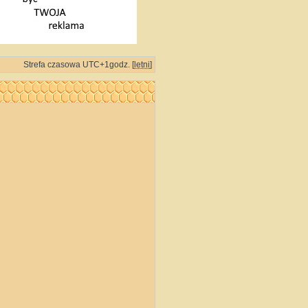
Strefa czasowa UTC+1godz. [
letni
]