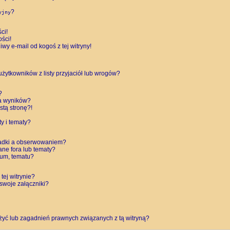
?
yjny
ci!
ści!
y e-mail od kogoś z tej witryny!
ytkowników z listy przyjaciół lub wrogów?
?
a wyników?
tą stronę?!
y i tematy?
ładki a obserwowaniem?
ne fora lub tematy?
rum, tematu?
tej witrynie?
swoje załączniki?
żyć lub zagadnień prawnych związanych z tą witryną?