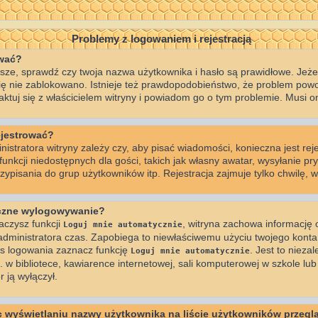
Problemy z logowaniem i rejestracją
ować?
ze, sprawdź czy twoja nazwa użytkownika i hasło są prawidłowe. Jeżeli
 cię nie zablokowano. Istnieje też prawdopodobieństwo, że problem powo
taktuj się z właścicielem witryny i powiadom go o tym problemie. Musi o
ejestrować?
istratora witryny zależy czy, aby pisać wiadomości, konieczna jest reje
nkcji niedostępnych dla gości, takich jak własny awatar, wysyłanie pr
ypisania do grup użytkowników itp. Rejestracja zajmuje tylko chwilę, wi
yczne wylogowywanie?
aczysz funkcji
, witryna zachowa informację o
Loguj mnie automatycznie
z administratora czas. Zapobiega to niewłaściwemu użyciu twojego kont
 logowania zaznacz funkcję
. Jest to niezal
Loguj mnie automatycznie
 bibliotece, kawiarence internetowej, sali komputerowej w szkole lub na 
r ją wyłączył.
 wyświetlaniu nazwy użytkownika na liście użytkowników przegl