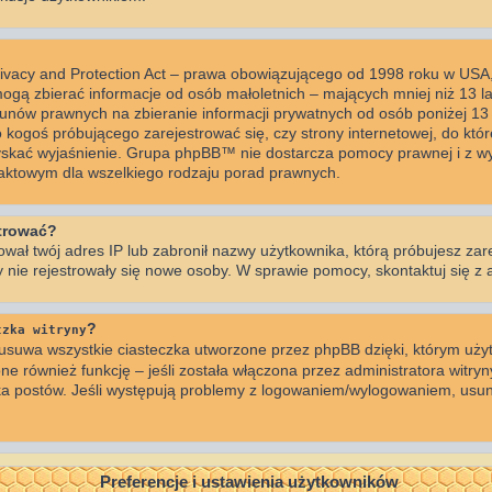
rivacy and Protection Act – prawa obowiązującego od 1998 roku w USA, 
mogą zbierać informacje od osób małoletnich – mających mniej niż 13 l
unów prawnych na zbieranie informacji prywatnych od osób poniżej 13 r
o kogoś próbującego zarejestrować się, czy strony internetowej, do któr
zyskać wyjaśnienie. Grupa phpBB™ nie dostarcza pomocy prawnej i z wy
taktowym dla wszelkiego rodzaju porad prawnych.
strować?
ował twój adres IP lub zabronił nazwy użytkownika, którą próbujesz zar
by nie rejestrowały się nowe osoby. W sprawie pomocy, skontaktuj się z 
?
czka witryny
usuwa wszystkie ciasteczka utworzone przez phpBB dzięki, którym użyt
ne również funkcję – jeśli została włączona przez administratora witryn
ka postów. Jeśli występują problemy z logowaniem/wylogowaniem, usun
Preferencje i ustawienia użytkowników