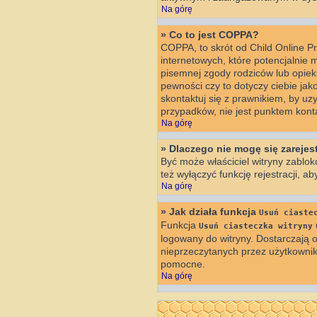
Na górę
» Co to jest COPPA?
COPPA, to skrót od Child Online P
internetowych, które potencjalnie 
pisemnej zgody rodziców lub opiek
pewności czy to dotyczy ciebie jak
skontaktuj się z prawnikiem, by u
przypadków, nie jest punktem kon
Na górę
» Dlaczego nie mogę się zareje
Być może właściciel witryny zablok
też wyłączyć funkcję rejestracji, a
Na górę
» Jak działa funkcja
Usuń ciaste
Funkcja
Usuń ciasteczka witryny
logowany do witryny. Dostarczają o
nieprzeczytanych przez użytkowni
pomocne.
Na górę