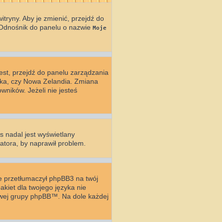
tryny. Aby je zmienić, przejdź do
 Odnośnik do panelu o nazwie
Moje
 jest, przejdź do panelu zarządzania
yka, czy Nowa Zelandia. Zmiana
wników. Jeżeli nie jesteś
s nadal jest wyświetlany
atora, by naprawił problem.
ie przetłumaczył phpBB3 na twój
akiet dla twojego języka nie
towej grupy phpBB™. Na dole każdej