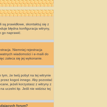
 są prawidłowe, skontaktuj się z
duje błędna konfiguracja witryny,
n go naprawić.
stracja. Niemniej rejestracja
ywatnych wiadomości i e-maili do
ęc zaleca się jej wykonanie.
 tym, że twój pobyt na tej witrynie
a przez kogoś innego. Aby pozostać
ecane, jeżeli korzystasz z witryny z
uczelni itp. Jeśli nie widzisz tej
ądających forum?