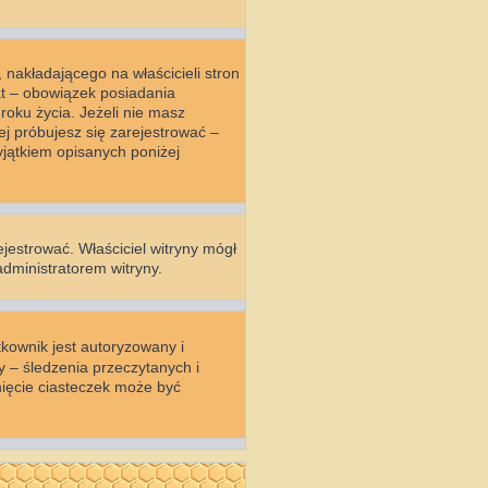
nakładającego na właścicieli stron
at – obowiązek posiadania
oku życia. Jeżeli nie masz
ej próbujesz się zarejestrować –
jątkiem opisanych poniżej
ejestrować. Właściciel witryny mógł
administratorem witryny.
kownik jest autoryzowany i
y – śledzenia przeczytanych i
ięcie ciasteczek może być