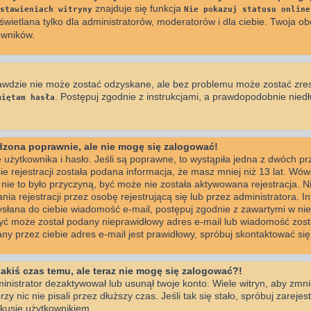
znajduje się funkcja
stawieniach witryny
Nie pokazuj statusu online
wietlana tylko dla administratorów, moderatorów i dla ciebie. Twoja ob
owników.
awdzie nie może zostać odzyskane, ale bez problemu może zostać zre
. Postępuj zgodnie z instrukcjami, a prawdopodobnie nie
miętam hasła
adzona poprawnie, ale nie mogę się zalogować!
użytkownika i hasło. Jeśli są poprawne, to wystąpiła jedna z dwóch p
e rejestracji została podana informacja, że masz mniej niż 13 lat. Wó
i nie to było przyczyną, być może nie została aktywowana rejestracja. 
 rejestracji przez osobę rejestrującą się lub przez administratora. I
wysłana do ciebie wiadomość e-mail, postępuj zgodnie z zawartymi w niej
być może został podany nieprawidłowy adres e-mail lub wiadomość zosta
y przez ciebie adres e-mail jest prawidłowy, spróbuj skontaktować się
jakiś czas temu, ale teraz nie mogę się zalogować?!
inistrator dezaktywował lub usunął twoje konto. Wiele witryn, aby zmn
zy nic nie pisali przez dłuższy czas. Jeśli tak się stało, spróbuj zareje
usje użytkownikiem.