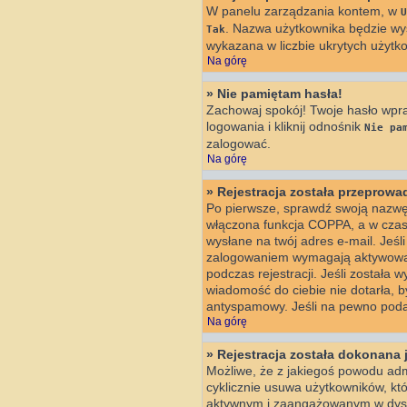
W panelu zarządzania kontem, w
U
. Nazwa użytkownika będzie wyś
Tak
wykazana w liczbie ukrytych użytk
Na górę
» Nie pamiętam hasła!
Zachowaj spokój! Twoje hasło wpr
logowania i kliknij odnośnik
Nie pa
zalogować.
Na górę
» Rejestracja została przeprow
Po pierwsze, sprawdź swoją nazwę 
włączona funkcja COPPA, a w czasi
wysłane na twój adres e-mail. Jeśl
zalogowaniem wymagają aktywowania
podczas rejestracji. Jeśli została 
wiadomość do ciebie nie dotarła, 
antyspamowy. Jeśli na pewno podan
Na górę
» Rejestracja została dokonana 
Możliwe, że z jakiegoś powodu adm
cyklicznie usuwa użytkowników, któr
aktywnym i zaangażowanym w dysk