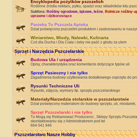
Encyklopedia pożytków pszczelich
Roślinne źródła nektaru, pyłku, spadzi oraz składników kitu psz
Subfora:
Rośliny ogrodowe, łąkowe, leśne
,
Rolnicze rośliny 
uprawne i dzikorosnące
Pasieka To Pszczela Apteka
Dział poświęcony pszczelim produktom i zastosowaniu w naszy
Winiarstwo, Miody, Nalewki, Kulinaria
Coś dla Ducha i Dla Ciała i żeby nie paść z głodu za ulem
Sprzęt i Narzędzia Pszczelarskie
Budowa Ula / urządzenia
Opisy, charakterystyka oraz komentarze dotyczące typów uli
Sprzęt Pasieczny i nie tylko
Zagadnienia budowy użytkowania dodatkowego osprzętu do pr
Rysunki Techniczne Uli
Rysunki, zdjęcia, wymiary itp. sprzętu pszczelarskiego
Materiały/Narzedzia stolarskie w pszczelarstwie
Dział poświęcony materiałom do budowy sprzętu, uli, miodarek,
Sprzęt Pszczelarski i nie tylko
Tu Mogą się Reklamować Producenci , Sklepy Sprzętu Pszczelars
skontaktowaniu się z Administratorem pod tel
664 041 946
Pszczelarstwo Nasze Hobby