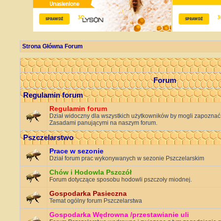
Strona Główna Forum
Forum
Regulamin forum
Regulamin forum
Dział widoczny dla wszystkich użytkowników by mogli zapoznać s
Zasadami panującymi na naszym forum.
Pszczelarstwo
Prace w sezonie
Dział forum prac wykonywanych w sezonie Pszczelarskim
Chów i Hodowla Pszczół
Forum dotyczące sposobu hodowli pszczoły miodnej.
Gospodarka Pasieczna
Temat ogólny forum Pszczelarstwa
Gospodarka Wędrowna /przestawianie uli