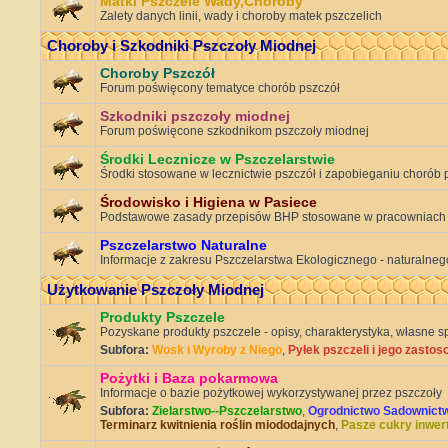
Matki Pszczele Wady,Choroby
Zalety danych linii, wady i choroby matek pszczelich
Choroby i Szkodniki Pszczoły Miodnej
Choroby Pszczół
Forum poświęcony tematyce chorób pszczół
Szkodniki pszczoły miodnej
Forum poświęcone szkodnikom pszczoły miodnej
Środki Lecznicze w Pszczelarstwie
Środki stosowane w lecznictwie pszczół i zapobieganiu chorób 
Środowisko i Higiena w Pasiece
Podstawowe zasady przepisów BHP stosowane w pracowniach
Pszczelarstwo Naturalne
Informacje z zakresu Pszczelarstwa Ekologicznego - naturalnego
Użytkowanie Pszczoły Miodnej
Produkty Pszczele
Pozyskane produkty pszczele - opisy, charakterystyka, własne s
Subfora:
Wosk i Wyroby z Niego
,
Pyłek pszczeli i jego zasto
Pożytki i Baza pokarmowa
Informacje o bazie pożytkowej wykorzystywanej przez pszczoły
Subfora:
Zielarstwo--Pszczelarstwo
,
Ogrodnictwo Sadownict
Terminarz kwitnienia roślin miododajnych
,
Pasze cukry inwer