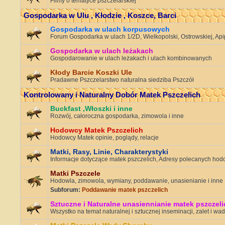
Filmy o tematyce pszczelarskiej
Gospodarka w Ulu , Kłodzie , Koszce, Barci
Gospodarka w ulach korpusowych
Forum Gospodarka w ulach 1/2D, Wielkopolski, Ostrowskiej, Apip
Gospodarka w ulach leżakach
Gospodarowanie w ulach leżakach i ulach kombinowanych
Kłody Barcie Koszki Ule
Pradawne Pszczelarstwo naturalna siedziba Pszczół
Kontrolowany i Naturalny Dobór Matek Pszczelich
Buckfast ,Włoszki i inne
Rozwój, całoroczna gospodarka, zimowola i inne
Hodowcy Matek Pszczelich
Hodowcy Matek opinie, poglądy, relacje
Matki, Rasy, Linie, Charakterystyki
Informacje dotyczące matek pszczelich, Adresy polecanych ho
Matki Pszczele
Hodowla, zimowola, wymiany, poddawanie, unasienianie i inne
Subforum:
Poddawanie matek pszczelich
Sztuczne i Naturalne unasiennianie matek pszczeli
Wszystko na temat naturalnej i sztucznej inseminacji, zalet i wad