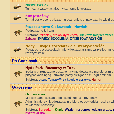
Nasze Pasieki
Tu można wstawiać albumy samemu je tworząc
Kim jesteśmy
Temat poświęcony bliższemu poznaniu się, nawiązaniu więzi ps
Pszczelarstwo Ciekawostki, Nowinki
Podpatrzone tu i tam
Subfora:
Przepisy, prawo, dyrektywy
,
Ciekawe miejsca w nec
Zabawy
,
IMREZY, SZKOLENIA, ŻYCIE TOWARZYSKIE
"Mity i Fikcje Pszczelarskie a Rzeczywistość"
Pogaduchy o pszczołach i nie tylko, zapraszamy wszystkich miło
rzeczywistości
Po Godzinach
Hyde Park- Rozmowy w Toku
Będą tu przenoszone posty, tematy nie dotyczące merytorycznie
przypadkach będą usuwane posty niezgodne z Regulaminem
Subfora:
Luźne Tematy/Przy kawie o sprawie
,
Humor
Ogłoszenia
Ogłoszenia
Miejsce zamieszczania ogłoszeń: kupna, sprzedaży.
Administratorzy i Moderatorzy nie biorą odpowiedzialności za w
zawierane transakcje
Subfora:
Sprzedam
,
Kupię
,
Wzajemna pomoc, oddam gratis, 
pszczelarska