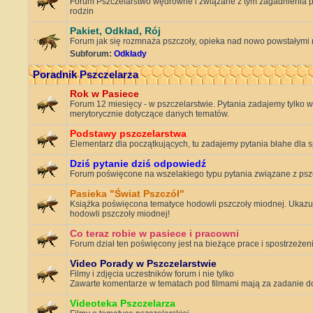
Forum Pszczelarstwo wędrowne i związane z tym zagadnienia p
rodzin
Pakiet, Odkład, Rój
Forum jak się rozmnaża pszczoły, opieka nad nowo powstałymi 
Subforum:
Odkłady
Poradnik Pszczelarza
Rok w Pasiece
Forum 12 miesięcy - w pszczelarstwie. Pytania zadajemy tylko w 
merytorycznie dotyczące danych tematów.
Podstawy pszczelarstwa
Elementarz dla początkujących, tu zadajemy pytania błahe dla s
Dziś pytanie dziś odpowiedź
Forum poświęcone na wszelakiego typu pytania związane z ps
Pasieka "Świat Pszczół"
Książka poświęcona tematyce hodowli pszczoły miodnej. Ukazuj
hodowli pszczoły miodnej!
Co teraz robie w pasiece i pracowni
Forum dział ten poświęcony jest na bieżące prace i spostrzeże
Video Porady w Pszczelarstwie
Filmy i zdjęcia uczestników forum i nie tylko
Zawarte komentarze w tematach pod filmami mają za zadanie dos
Videoteka Pszczelarza