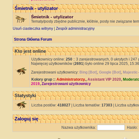
Śmietnik - utylizator
Śmietnik - utylizator
Tematy/posty zbędne publicznie, kłótnie, posty nie związane te
Usuń ciasteczka witryny
|
Zespół administracyjny
Strona Główna Forum
Kto jest online
Użytkownicy online:
250
:: 3 zarejestrowanych, 0 ukrytych i 247
Najwięcej użytkowników (
2691
) było online 29 lipca 2025, 15:36
Zarejestrowani użytkownicy:
Bing [Bot]
,
Google [Bot]
,
Majestic-
Kolory grup ::
Administratorzy.
,
Assistant VIP 2020
,
Moderato
2019
,
Zarejestrowani użytkownicy
Statystyki
Liczba postów:
418027
| Liczba tematów:
17303
| Liczba użytk
Zaloguj się
Nazwa użytkownika:
Hasło: