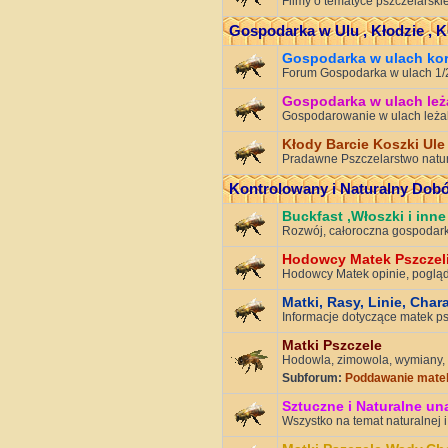
Filmy o tematyce pszczelarskie
Gospodarka w Ulu , Kłodzie , K
Gospodarka w ulach k
Forum Gospodarka w ulach 1/2D
Gospodarka w ulach le
Gospodarowanie w ulach leża
Kłody Barcie Koszki Ule
Pradawne Pszczelarstwo natur
Kontrolowany i Naturalny Dobó
Buckfast ,Włoszki i inne
Rozwój, całoroczna gospodark
Hodowcy Matek Pszczel
Hodowcy Matek opinie, poglądy
Matki, Rasy, Linie, Char
Informacje dotyczące matek p
Matki Pszczele
Hodowla, zimowola, wymiany, 
Subforum:
Poddawanie matek
Sztuczne i Naturalne un
Wszystko na temat naturalnej i 