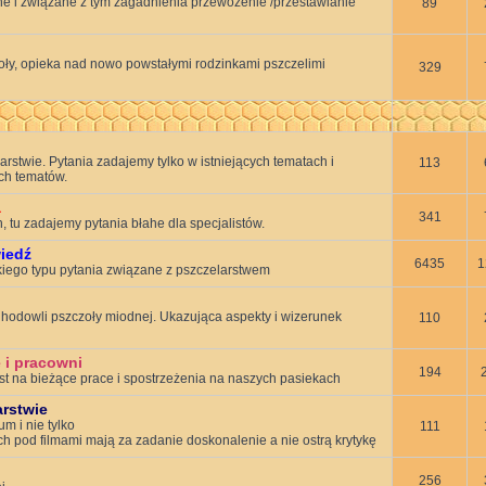
 i związane z tym zagadnienia przewożenie /przestawianie
89
oły, opieka nad nowo powstałymi rodzinkami pszczelimi
329
rstwie. Pytania zadajemy tylko w istniejących tematach i
113
ch tematów.
a
341
, tu zadajemy pytania błahe dla specjalistów.
wiedź
6435
1
ego typu pytania związane z pszczelarstwem
hodowli pszczoły miodnej. Ukazująca aspekty i wizerunek
110
 i pracowni
194
st na bieżące prace i spostrzeżenia na naszych pasiekach
arstwie
um i nie tylko
111
 pod filmami mają za zadanie doskonalenie a nie ostrą krytykę
256