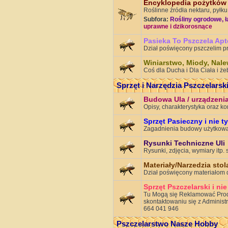
Encyklopedia pożytków 
Roślinne źródła nektaru, pyłku
Subfora:
Rośliny ogrodowe, ł
uprawne i dzikorosnące
Pasieka To Pszczela Ap
Dział poświęcony pszczelim p
Winiarstwo, Miody, Nalew
Coś dla Ducha i Dla Ciała i że
Sprzęt i Narzędzia Pszczelarsk
Budowa Ula / urządzeni
Opisy, charakterystyka oraz k
Sprzęt Pasieczny i nie t
Zagadnienia budowy użytkowa
Rysunki Techniczne Uli
Rysunki, zdjęcia, wymiary itp.
Materiały/Narzedzia stol
Dział poświęcony materiałom d
Sprzęt Pszczelarski i nie
Tu Mogą się Reklamować Produc
skontaktowaniu się z Administ
664 041 946
Pszczelarstwo Nasze Hobby