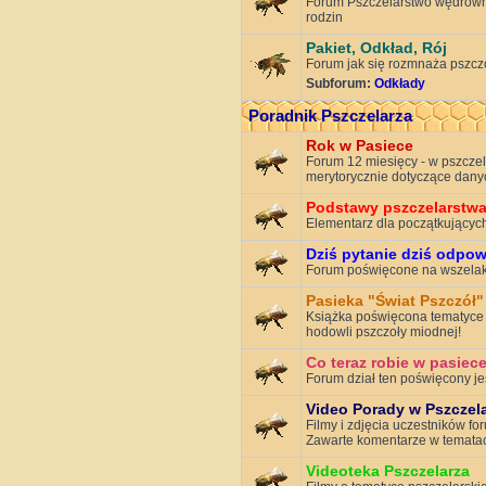
Forum Pszczelarstwo wędrowne
rodzin
Pakiet, Odkład, Rój
Forum jak się rozmnaża pszcz
Subforum:
Odkłady
Poradnik Pszczelarza
Rok w Pasiece
Forum 12 miesięcy - w pszczela
merytorycznie dotyczące dany
Podstawy pszczelarstw
Elementarz dla początkujących
Dziś pytanie dziś odpo
Forum poświęcone na wszelaki
Pasieka "Świat Pszczół"
Książka poświęcona tematyce 
hodowli pszczoły miodnej!
Co teraz robie w pasiece
Forum dział ten poświęcony je
Video Porady w Pszczel
Filmy i zdjęcia uczestników for
Zawarte komentarze w tematach
Videoteka Pszczelarza