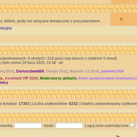
0
e, kłótnie, posty nie związane tematycznie z pszczelarstwem.
racyjny
arejestrowanych, 0 ukrytych i 218 gości (wg danych z ostatnich 5 minut)
1
) było online 29 lipca 2025, 15:36 - wt
ing [Bot]
,
Dariuszdawid08
,
Google [Bot]
,
Majestic-12 [Bot]
,
pawelek2304
y.
,
Assistant VIP 2020
,
Moderatorzy globalni
,
Nowo zarejestrowani użytkownicy
wnicy
ba tematów:
17303
| Liczba użytkowników:
6232
| Ostatnio zarejestrowany użytkown
ownika:
Hasło:
Loguj mnie automatycznie