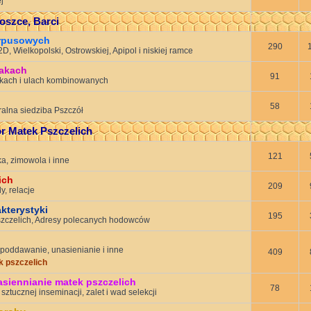
j
oszce, Barci
orpusowych
290
, Wielkopolski, Ostrowskiej, Apipol i niskiej ramce
żakach
91
kach i ulach kombinowanych
58
alna siedziba Pszczół
r Matek Pszczelich
121
a, zimowola i inne
ich
209
, relacje
akterystyki
195
szczelich, Adresy polecanych hodowców
poddawanie, unasienianie i inne
409
 pszczelich
asiennianie matek pszczelich
78
sztucznej inseminacji, zalet i wad selekcji