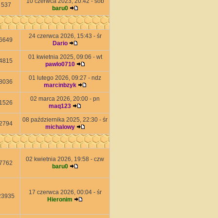
10 czerwca 2023, 20:42 - sob
537
baru0
24 czerwca 2026, 15:43 - śr
6649
Dario
01 kwietnia 2025, 09:06 - wt
4815
pawlo0710
01 lutego 2026, 09:27 - ndz
8036
marcinbzyk
02 marca 2026, 20:00 - pn
1526
maq123
08 października 2025, 22:30 - śr
2794
michalowy
02 kwietnia 2026, 19:58 - czw
7762
baru0
17 czerwca 2026, 00:04 - śr
23935
Hieronim