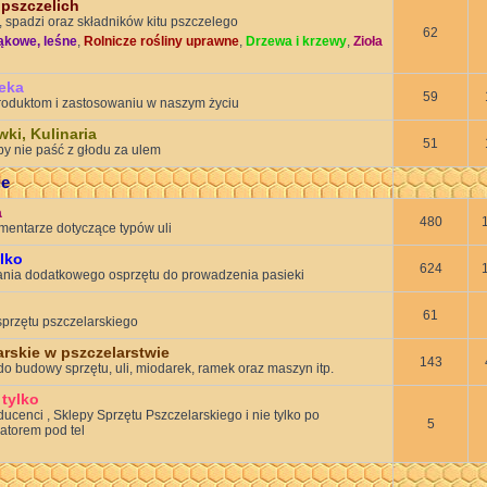
pszczelich
, spadzi oraz składników kitu pszczelego
62
ąkowe, leśne
,
Rolnicze rośliny uprawne
,
Drzewa i krzewy
,
Zioła
teka
59
roduktom i zastosowaniu w naszym życiu
ki, Kulinaria
51
by nie paść z głodu za ulem
ie
a
480
omentarze dotyczące typów uli
ylko
624
nia dodatkowego osprzętu do prowadzenia pasieki
61
 sprzętu pszczelarskiego
arskie w pszczelarstwie
143
o budowy sprzętu, uli, miodarek, ramek oraz maszyn itp.
 tylko
enci , Sklepy Sprzętu Pszczelarskiego i nie tylko po
5
ratorem pod tel