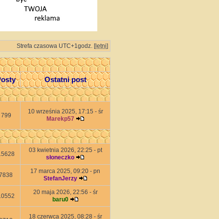
Strefa czasowa UTC+1godz. [
letni
]
osty
Ostatni post
10 września 2025, 17:15 - śr
799
Marekp57
03 kwietnia 2026, 22:25 - pt
15628
słoneczko
17 marca 2025, 09:20 - pn
7838
StefanJerzy
20 maja 2026, 22:56 - śr
10552
baru0
18 czerwca 2025, 08:28 - śr