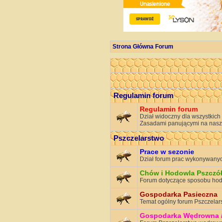
Strona Główna Forum
Regulamin forum
Regulamin forum
Dział widoczny dla wszystkich
Zasadami panującymi na nasz
Pszczelarstwo
Prace w sezonie
Dział forum prac wykonywanyc
Chów i Hodowla Pszczó
Forum dotyczące sposobu hodo
Gospodarka Pasieczna
Temat ogólny forum Pszczelar
Gospodarka Wędrowna /p