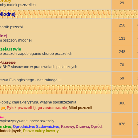
oroby
29
oroby matek pszczelich
Miodnej
258
horób pszczół
dnej
131
 pszczoły miodnej
zelarstwie
248
e pszczół i zapobieganiu chorób pszczelich
 Pasiece
70
w BHP stosowane w pracowniach pasiecznych
e
59
stwa Ekologicznego - naturalnego !!!
 opisy, charakterystyka, własne spostrzeżenia
300
ego
,
Pyłek pszczeli i jego zastosowanie
,
Miód pszczeli
wa
 wykorzystywanej przez pszczoły
876
arstwo
,
Ogrodnictwo Sadownictwo
,
Krzewy, Drzewa, Ogród
,
miododajnych
,
Pasze cukry inwerty