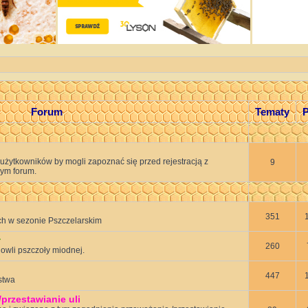
Forum
Tematy
P
 użytkowników by mogli zapoznać się przed rejestracją z
9
ym forum.
351
h w sezonie Pszczelarskim
ł
260
wli pszczoły miodnej.
447
stwa
rzestawianie uli