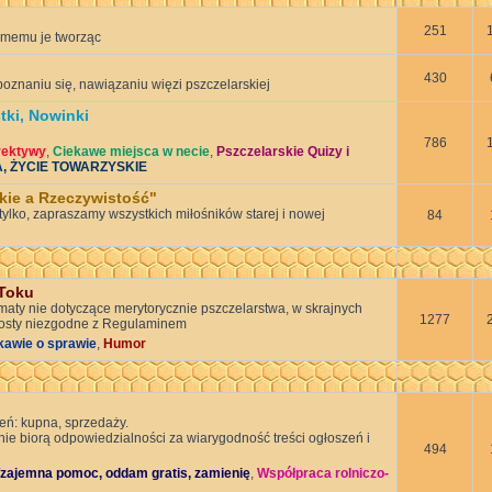
251
memu je tworząc
430
znaniu się, nawiązaniu więzi pszczelarskiej
tki, Nowinki
786
rektywy
,
Ciekawe miejsca w necie
,
Pszczelarskie Quizy i
A, ŻYCIE TOWARZYSKIE
skie a Rzeczywistość"
tylko, zapraszamy wszystkich miłośników starej i nowej
84
Toku
maty nie dotyczące merytorycznie pszczelarstwa, w skrajnych
1277
osty niezgodne z Regulaminem
kawie o sprawie
,
Humor
eń: kupna, sprzedaży.
nie biorą odpowiedzialności za wiarygodność treści ogłoszeń i
494
zajemna pomoc, oddam gratis, zamienię
,
Współpraca rolniczo-