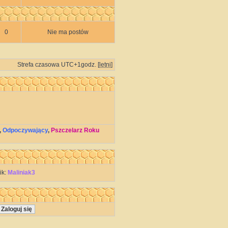
0
Nie ma postów
Strefa czasowa UTC+1godz. [
letni
]
,
Odpoczywający
,
Pszczelarz Roku
ik:
Maliniak3