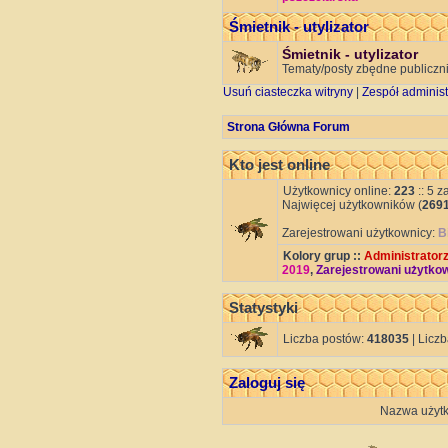
Śmietnik - utylizator
Śmietnik - utylizator
Tematy/posty zbędne publiczni
Usuń ciasteczka witryny
|
Zespół administ
Strona Główna Forum
Kto jest online
Użytkownicy online:
223
:: 5 z
Najwięcej użytkowników (
269
Zarejestrowani użytkownicy:
B
Kolory grup ::
Administratorz
2019
,
Zarejestrowani użytko
Statystyki
Liczba postów:
418035
| Licz
Zaloguj się
Nazwa użytk