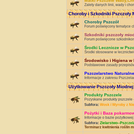
Matki Pszczele Wady,Ch
Zalety danych linii, wady i ch
Choroby i Szkodniki Pszczoły 
Choroby Pszczół
Forum poświęcony tematyce c
Szkodniki pszczoły mio
Forum poświęcone szkodnikom
Środki Lecznicze w Pszc
Środki stosowane w lecznictwi
Środowisko i Higiena w
Podstawowe zasady przepisó
Pszczelarstwo Naturaln
Informacje z zakresu Pszczelar
Użytkowanie Pszczoły Miodnej
Produkty Pszczele
Pozyskane produkty pszczele -
Subfora:
Wosk i Wyroby z Ni
Pożytki i Baza pokarmo
Informacje o bazie pożytkowej
Subfora:
Zielarstwo--Pszczel
Terminarz kwitnienia roślin 