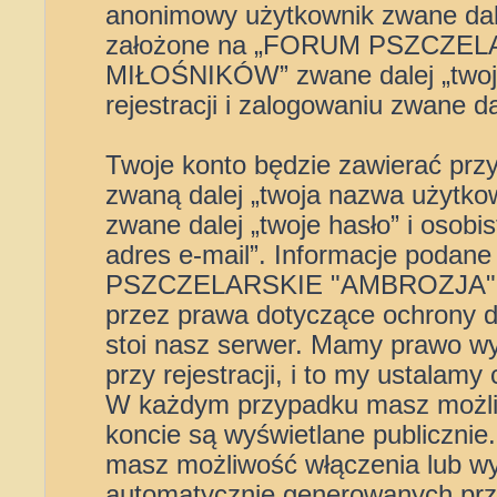
anonimowy użytkownik zwane dal
założone na „FORUM PSZCZE
MIŁOŚNIKÓW” zwane dalej „twoje 
rejestracji i zalogowaniu zwane da
Twoje konto będzie zawierać przy
zwaną dalej „twoja nazwa użytko
zwane dalej „twoje hasło” i osobi
adres e-mail”. Informacje podan
PSZCZELARSKIE "AMBROZJA" W
przez prawa dotyczące ochrony 
stoi nasz serwer. Mamy prawo w
przy rejestracji, i to my ustalamy
W każdym przypadku masz możliw
koncie są wyświetlane publicznie
masz możliwość włączenia lub wy
automatycznie generowanych prz