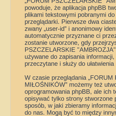
„FORUM PSZCZELARSKIE "AM
powoduje, że aplikacja phpBB two
plikami tekstowymi pobranymi do
przeglądarki. Pierwsze dwa ciast
zwany „user-id” i anonimowy ident
automatycznie przyznane ci przez
zostanie utworzone, gdy przejrz
PSZCZELARSKIE "AMBROZJA" 
używane do zapisania informacji, 
przeczytane i służy do ułatwienia 
W czasie przeglądania „FOR
MIŁOŚNIKÓW” możemy też utworz
oprogramowania phpBB, ale ich t
opisywać tylko strony stworzone
sposób, w jaki zbieramy informacj
do nas. Mogą być to między innym