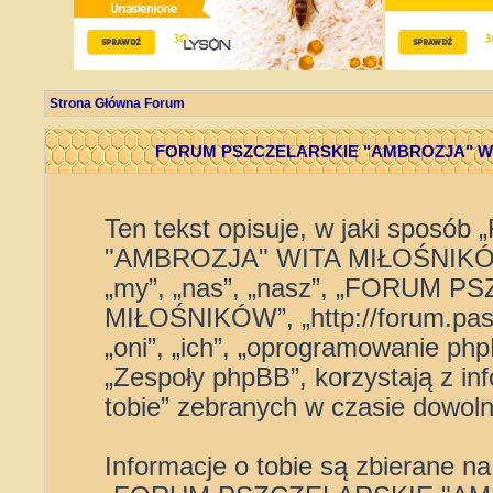
Strona Główna Forum
FORUM PSZCZELARSKIE "AMBROZJA" WITA
Ten tekst opisuje, w jaki spo
"AMBROZJA" WITA MIŁOŚNIKÓW” 
„my”, „nas”, „nasz”, „FORUM
MIŁOŚNIKÓW”, „http://forum.pasi
„oni”, „ich”, „oprogramowanie p
„Zespoły phpBB”, korzystają z in
tobie” zebranych w czasie dowolne
Informacje o tobie są zbierane n