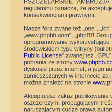
PSZCZELARSKIE "AMBROZJA" 
regulaminu oznacza, że akceptuj
konsekwencjami prawnymi.
Nasze fora zwane też „one”, „ich”
„www.phpbb.com”, „phpBB Group”
oprogramowanie wykorzystujące t
środowiskiem typu witryny (bulleti
Public License
” zwanej też „GPL
pobrania ze strony
www.phpbb.c
dyskusje przez internet, a jego au
zamieszczanych w internecie za 
można znaleźć na stronie
www.p
Akceptujesz zakaz publikowania 
oszczerczym, propagującym treśc
naruszającym cudze prawa autors