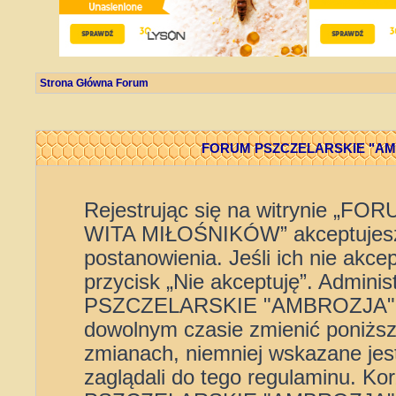
Strona Główna Forum
FORUM PSZCZELARSKIE "AMBR
Rejestrując się na witrynie 
WITA MIŁOŚNIKÓW” akceptujesz 
postanowienia. Jeśli ich nie akce
przycisk „Nie akceptuję”. Admini
PSZCZELARSKIE "AMBROZJA" 
dowolnym czasie zmienić poniższe
zmianach, niemniej wskazane jest
zaglądali do tego regulaminu. K