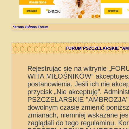
Strona Główna Forum
FORUM PSZCZELARSKIE "AMBR
Rejestrując się na witrynie 
WITA MIŁOŚNIKÓW” akceptujesz 
postanowienia. Jeśli ich nie akce
przycisk „Nie akceptuję”. Admini
PSZCZELARSKIE "AMBROZJA" 
dowolnym czasie zmienić poniższe
zmianach, niemniej wskazane jest
zaglądali do tego regulaminu. K