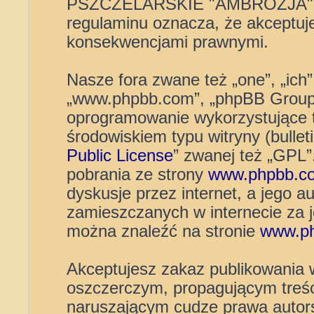
PSZCZELARSKIE "AMBROZJA" 
regulaminu oznacza, że akceptuj
konsekwencjami prawnymi.
Nasze fora zwane też „one”, „ich”
„www.phpbb.com”, „phpBB Group”
oprogramowanie wykorzystujące t
środowiskiem typu witryny (bulleti
Public License
” zwanej też „GPL
pobrania ze strony
www.phpbb.c
dyskusje przez internet, a jego au
zamieszczanych w internecie za 
można znaleźć na stronie
www.p
Akceptujesz zakaz publikowania 
oszczerczym, propagującym treśc
naruszającym cudze prawa autors