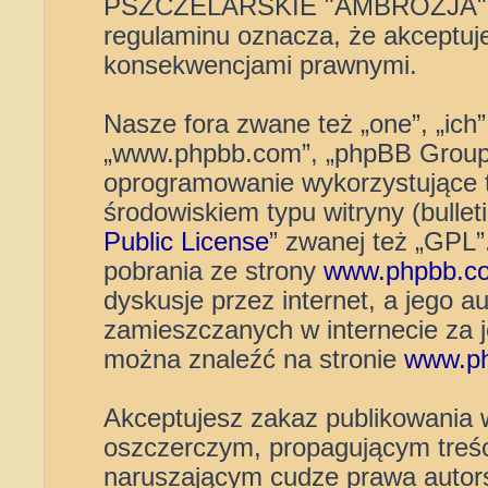
PSZCZELARSKIE "AMBROZJA" 
regulaminu oznacza, że akceptuj
konsekwencjami prawnymi.
Nasze fora zwane też „one”, „ich”
„www.phpbb.com”, „phpBB Group”
oprogramowanie wykorzystujące t
środowiskiem typu witryny (bulleti
Public License
” zwanej też „GPL
pobrania ze strony
www.phpbb.c
dyskusje przez internet, a jego au
zamieszczanych w internecie za 
można znaleźć na stronie
www.p
Akceptujesz zakaz publikowania 
oszczerczym, propagującym treśc
naruszającym cudze prawa autors