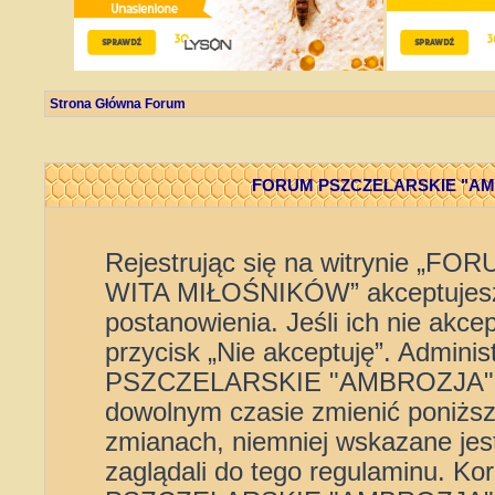
Strona Główna Forum
FORUM PSZCZELARSKIE "AMBR
Rejestrując się na witrynie 
WITA MIŁOŚNIKÓW” akceptujesz 
postanowienia. Jeśli ich nie akce
przycisk „Nie akceptuję”. Admini
PSZCZELARSKIE "AMBROZJA" 
dowolnym czasie zmienić poniższe
zmianach, niemniej wskazane jest
zaglądali do tego regulaminu. K