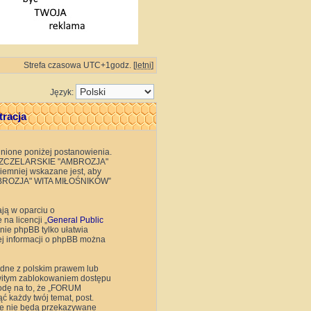
Strefa czasowa UTC+1godz. [
letni
]
Język:
racja
ione poniżej postanowienia.
RUM PSZCZELARSKIE "AMBROZJA"
emniej wskazane jest, aby
"AMBROZJA" WITA MIŁOŚNIKÓW”
ają w oparciu o
na licencji „
General Public
ie phpBB tylko ułatwia
cej informacji o phpBB można
odne z polskim prawem lub
owitym zablokowaniem dostępu
godę na to, że „FORUM
każdy twój temat, post.
 te nie będą przekazywane