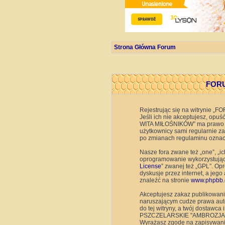
Strona Główna Forum
FORU
Rejestrując się na witrynie
Jeśli ich nie akceptujesz, op
WITA MIŁOŚNIKÓW” ma prawo w d
użytkownicy sami regularnie 
po zmianach regulaminu oznacz
Nasze fora zwane też „one”, „i
oprogramowanie wykorzystujące 
License
” zwanej też „GPL”. Op
dyskusje przez internet, a jeg
znaleźć na stronie
www.phpbb.
Akceptujesz zakaz publikowani
naruszającym cudze prawa auto
do tej witryny, a twój dostaw
PSZCZELARSKIE "AMBROZJA" WIT
Wyrażasz zgodę na zapisywanie