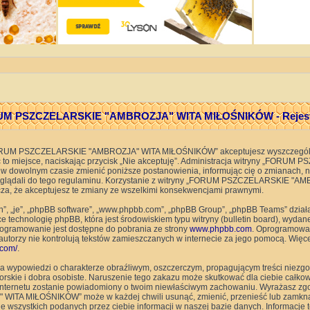
M PSZCZELARSKIE "AMBROZJA" WITA MIŁOŚNIKÓW - Rejest
 „FORUM PSZCZELARSKIE "AMBROZJA" WITA MIŁOŚNIKÓW” akceptujesz wyszczególn
uść to miejsce, naciskając przycisk „Nie akceptuję”. Administracja witryny „FO
owolnym czasie zmienić poniższe postanowienia, informując cię o zmianach, ni
zaglądali do tego regulaminu. Korzystanie z witryny „FORUM PSZCZELARSKIE 
a, że akceptujesz te zmiany ze wszelkimi konsekwencjami prawnymi.
ch”, „je”, „phpBB software”, „www.phpbb.com”, „phpBB Group”, „phpBB Teams” dział
technologię phpBB, która jest środowiskiem typu witryny (bulletin board), wydane 
rogramowanie jest dostępne do pobrania ze strony
www.phpbb.com
. Oprogramowan
o autorzy nie kontrolują tekstów zamieszczanych w internecie za jego pomocą. Wię
com/
.
a wypowiedzi o charakterze obraźliwym, oszczerczym, propagującym treści niezg
rskie i dobra osobiste. Naruszenie tego zakazu może skutkować dla ciebie całk
ca internetu zostanie powiadomiony o twoim niewłaściwym zachowaniu. Wyrażasz z
A MIŁOŚNIKÓW” może w każdej chwili usunąć, zmienić, przenieść lub zamknąć 
 wszystkich podanych przez ciebie informacji w naszej bazie danych. Informacje