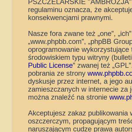
PSZCZELARSKIE "AMBROZJA" 
regulaminu oznacza, że akceptuj
konsekwencjami prawnymi.
Nasze fora zwane też „one”, „ich”
„www.phpbb.com”, „phpBB Group”
oprogramowanie wykorzystujące t
środowiskiem typu witryny (bulleti
Public License
” zwanej też „GPL
pobrania ze strony
www.phpbb.c
dyskusje przez internet, a jego au
zamieszczanych w internecie za 
można znaleźć na stronie
www.p
Akceptujesz zakaz publikowania 
oszczerczym, propagującym treśc
naruszającym cudze prawa autors