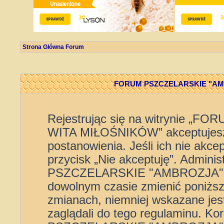
Strona Główna Forum
FORUM PSZCZELARSKIE "AMBR
Rejestrując się na witrynie 
WITA MIŁOŚNIKÓW” akceptujesz 
postanowienia. Jeśli ich nie akce
przycisk „Nie akceptuję”. Admini
PSZCZELARSKIE "AMBROZJA" 
dowolnym czasie zmienić poniższe
zmianach, niemniej wskazane jest
zaglądali do tego regulaminu. K