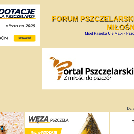
FORUM PSZCZELARSKI
MIŁOŚ
Miód Pasieka Ule Matki - Pszc
Dzis