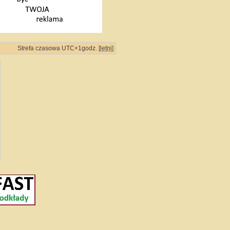
Strefa czasowa UTC+1godz. [
letni
]