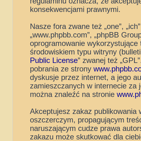
regulaminu oznacza, że akceptuj
konsekwencjami prawnymi.
Nasze fora zwane też „one”, „ich”
„www.phpbb.com”, „phpBB Group”
oprogramowanie wykorzystujące t
środowiskiem typu witryny (bulleti
Public License
” zwanej też „GPL
pobrania ze strony
www.phpbb.c
dyskusje przez internet, a jego au
zamieszczanych w internecie za 
można znaleźć na stronie
www.p
Akceptujesz zakaz publikowania 
oszczerczym, propagującym treśc
naruszającym cudze prawa autors
zakazu może skutkować dla cieb