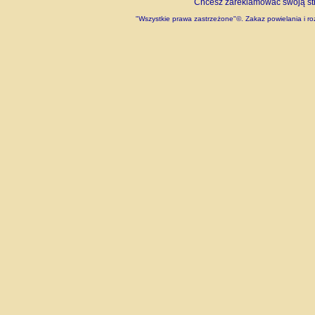
Chcesz zareklamować swoją stro
"Wszystkie prawa zastrzeżone"©. Zakaz powielania i roz