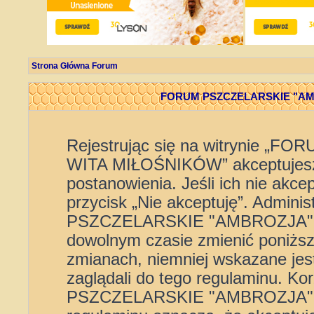
Strona Główna Forum
FORUM PSZCZELARSKIE "AMB
Rejestrując się na witrynie 
WITA MIŁOŚNIKÓW” akceptujesz 
postanowienia. Jeśli ich nie akce
przycisk „Nie akceptuję”. Admini
PSZCZELARSKIE "AMBROZJA" 
dowolnym czasie zmienić poniższe
zmianach, niemniej wskazane jest
zaglądali do tego regulaminu. K
PSZCZELARSKIE "AMBROZJA" 