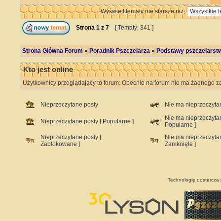
Wyświetl tematy nie starsze niż:
Strona
1
z
7
[ Tematy: 341 ]
Strona Główna Forum
»
Poradnik Pszczelarza
»
Podstawy pszczelarst
Kto jest online
Użytkownicy przeglądający to forum: Obecnie na forum nie ma żadnego za
Nieprzeczytane posty
Nie ma nieprzeczyta
Nie ma nieprzeczyta
Nieprzeczytane posty [ Popularne ]
Popularne ]
Nieprzeczytane posty [
Nie ma nieprzeczyta
Zablokowane ]
Zamknięte ]
Technologię dostarcza