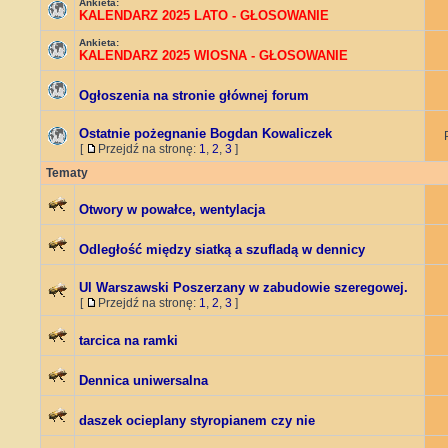
Ankieta:
KALENDARZ 2025 LATO - GŁOSOWANIE
Ankieta:
KALENDARZ 2025 WIOSNA - GŁOSOWANIE
Ogłoszenia na stronie głównej forum
Ostatnie pożegnanie Bogdan Kowaliczek
[
Przejdź na stronę:
1
,
2
,
3
]
Tematy
Otwory w powałce, wentylacja
Odległość między siatką a szufladą w dennicy
Ul Warszawski Poszerzany w zabudowie szeregowej.
[
Przejdź na stronę:
1
,
2
,
3
]
tarcica na ramki
Dennica uniwersalna
daszek ocieplany styropianem czy nie