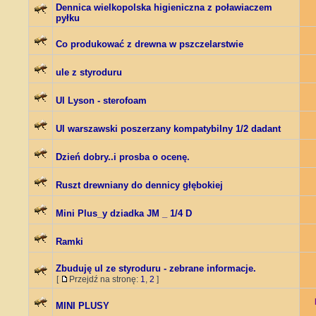
Dennica wielkopolska higieniczna z poławiaczem
pyłku
Co produkować z drewna w pszczelarstwie
ule z styroduru
Ul Lyson - sterofoam
Ul warszawski poszerzany kompatybilny 1/2 dadant
Dzień dobry..i prosba o ocenę.
Ruszt drewniany do dennicy głębokiej
Mini Plus_y dziadka JM _ 1/4 D
Ramki
Zbuduję ul ze styroduru - zebrane informacje.
[
Przejdź na stronę:
1
,
2
]
MINI PLUSY