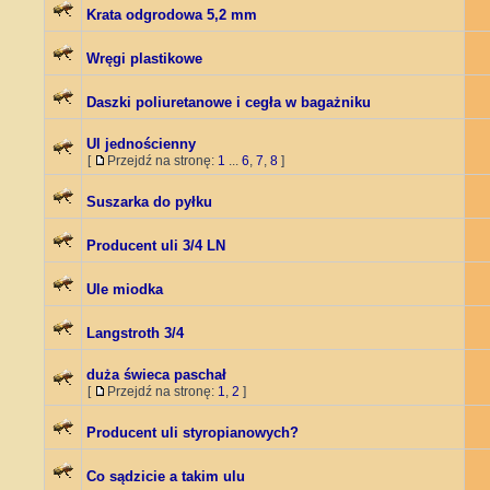
Krata odgrodowa 5,2 mm
Wręgi plastikowe
Daszki poliuretanowe i cegła w bagażniku
Ul jednościenny
[
Przejdź na stronę:
1
...
6
,
7
,
8
]
Suszarka do pyłku
Producent uli 3/4 LN
Ule miodka
Langstroth 3/4
duża świeca paschał
[
Przejdź na stronę:
1
,
2
]
Producent uli styropianowych?
Co sądzicie a takim ulu