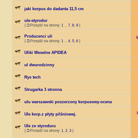
jaki korpus do dadanta 11,5 cm
ule-styrodur
[
Przejdź na stronę:
1
...
7
,
8
,
9
]
Producenci uli
[
Przejdź na stronę:
1
...
4
,
5
,
6
]
Uliki Weselne APIDEA
ul dwurodzinny
Rys tech
Strugarka 3 stronna
ulu warszawski poszerzony korpusowy-ocena
Ule korp.z płyty pilśniowej.
Ule ze styroduru
[
Przejdź na stronę:
1
,
2
,
3
]