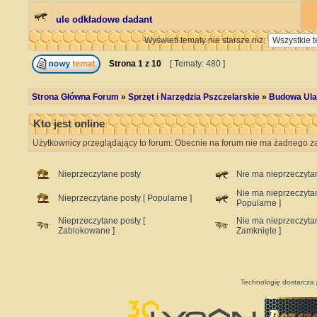
ule odkładowe dadant
Wyświetl tematy nie starsze niż:
Strona
1
z
10
[ Tematy: 480 ]
Strona Główna Forum
»
Sprzęt i Narzędzia Pszczelarskie
»
Budowa Ula 
Kto jest online
Użytkownicy przeglądający to forum: Obecnie na forum nie ma żadnego z
Nieprzeczytane posty
Nie ma nieprzeczyta
Nie ma nieprzeczyta
Nieprzeczytane posty [ Popularne ]
Popularne ]
Nieprzeczytane posty [
Nie ma nieprzeczyta
Zablokowane ]
Zamknięte ]
Technologię dostarcza