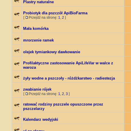
Plastry naturalne
Probiotyk dla pszczół ApiBioFarma
[
Przejdź na stronę:
1
,
2
]
Mała komórka
mrorzenie ramek
olejek tymiankowy dawkowanie
Profilaktyczne zastosowanie ApiLifeVar w walce z
waroza
żyły wodne a pszczoły - różdżkarstwo - radiestezja
zwabianie rójek
[
Przejdź na stronę:
1
,
2
,
3
]
ratować rodziny pszczele opuszczone przez
pszczelarzy
Kalendarz wedyjski