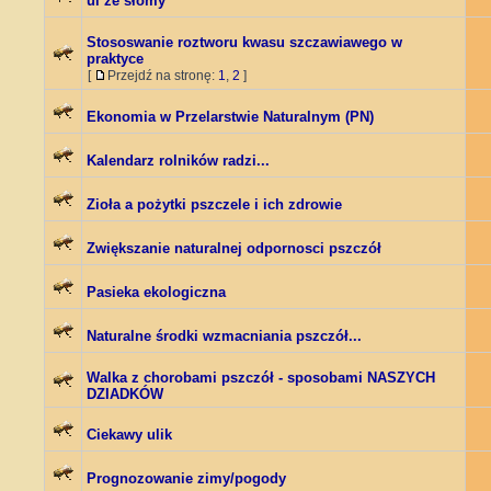
ul ze słomy
Stososwanie roztworu kwasu szczawiawego w
praktyce
[
Przejdź na stronę:
1
,
2
]
Ekonomia w Przelarstwie Naturalnym (PN)
Kalendarz rolników radzi...
Zioła a pożytki pszczele i ich zdrowie
Zwiększanie naturalnej odpornosci pszczół
Pasieka ekologiczna
Naturalne środki wzmacniania pszczół...
Walka z chorobami pszczół - sposobami NASZYCH
DZIADKÓW
Ciekawy ulik
Prognozowanie zimy/pogody