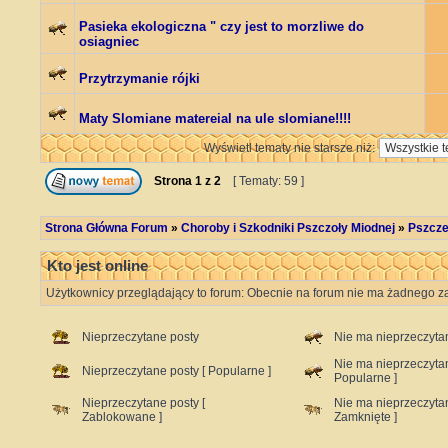
Pasieka ekologiczna " czy jest to morzliwe do
osiagniec
Przytrzymanie rójki
Maty Slomiane matereial na ule slomiane!!!!
Wyświetl tematy nie starsze niż:
Strona
1
z
2
[ Tematy: 59 ]
Strona Główna Forum
»
Choroby i Szkodniki Pszczoły Miodnej
»
Pszcze
Kto jest online
Użytkownicy przeglądający to forum: Obecnie na forum nie ma żadnego za
Nieprzeczytane posty
Nie ma nieprzeczyta
Nie ma nieprzeczyta
Nieprzeczytane posty [ Popularne ]
Popularne ]
Nieprzeczytane posty [
Nie ma nieprzeczyta
Zablokowane ]
Zamknięte ]