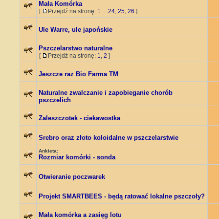
Mała Komórka
[
Przejdź na stronę:
1
...
24
,
25
,
26
]
Ule Warre, ule japońskie
Pszczelarstwo naturalne
[
Przejdź na stronę:
1
,
2
]
Jeszcze raz Bio Farma TM
Naturalne zwalczanie i zapobieganie chorób
pszczelich
Zaleszczotek - ciekawostka
Srebro oraz złoto koloidalne w pszczelarstwie
Ankieta:
Rozmiar komórki - sonda
Otwieranie poczwarek
Projekt SMARTBEES - będą ratować lokalne pszczoły?
Mała komórka a zasięg lotu