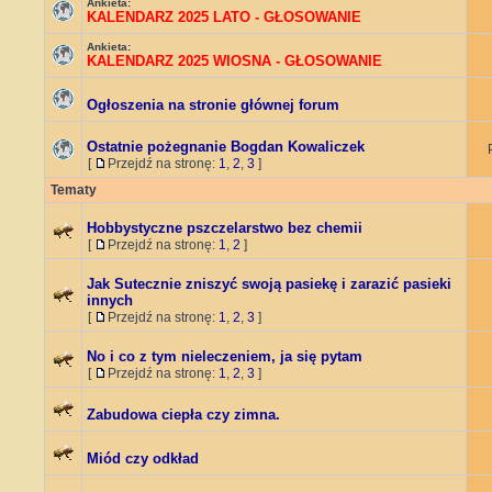
Ankieta:
KALENDARZ 2025 LATO - GŁOSOWANIE
Ankieta:
KALENDARZ 2025 WIOSNA - GŁOSOWANIE
Ogłoszenia na stronie głównej forum
Ostatnie pożegnanie Bogdan Kowaliczek
[
Przejdź na stronę:
1
,
2
,
3
]
Tematy
Hobbystyczne pszczelarstwo bez chemii
[
Przejdź na stronę:
1
,
2
]
Jak Sutecznie zniszyć swoją pasiekę i zarazić pasieki
innych
[
Przejdź na stronę:
1
,
2
,
3
]
No i co z tym nieleczeniem, ja się pytam
[
Przejdź na stronę:
1
,
2
,
3
]
Zabudowa ciepła czy zimna.
Miód czy odkład