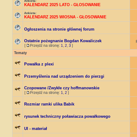
Ankieta:
KALENDARZ 2025 LATO - GŁOSOWANIE
Ankieta:
KALENDARZ 2025 WIOSNA - GŁOSOWANIE
Ogłoszenia na stronie głównej forum
Ostatnie pożegnanie Bogdan Kowaliczek
[
Przejdź na stronę:
1
,
2
,
3
]
Tematy
Powałka z plexi
Przemyślenia nad urządzeniem do pierzgi
Czopowane /Zwykłe czy hoffmanowskie
[
Przejdź na stronę:
1
,
2
]
Rozmiar ramki ulika Babik
rysunek techniczny poławiacza powałkowego
Ul - materiał