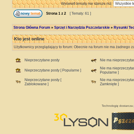
Wyświetl tematy nie starsze niż:
Strona
1
z
2
[ Tematy: 61 ]
Strona Główna Forum
»
Sprzęt i Narzędzia Pszczelarskie
»
Rysunki Tec
Kto jest online
Użytkownicy przeglądający to forum: Obecnie na forum nie ma żadnego za
Nieprzeczytane posty
Nie ma nieprzeczyta
Nie ma nieprzeczyta
Nieprzeczytane posty [ Popularne ]
Popularne ]
Nieprzeczytane posty [
Nie ma nieprzeczyta
Zablokowane ]
Zamknięte ]
Technologię dostarcza