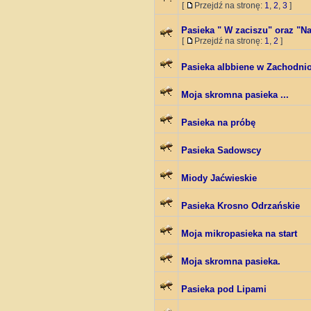
[
Przejdź na stronę:
1
,
2
,
3
]
Pasieka " W zaciszu" oraz "N
[
Przejdź na stronę:
1
,
2
]
Pasieka albbiene w Zachodn
Moja skromna pasieka ...
Pasieka na próbę
Pasieka Sadowscy
Miody Jaćwieskie
Pasieka Krosno Odrzańskie
Moja mikropasieka na start
Moja skromna pasieka.
Pasieka pod Lipami