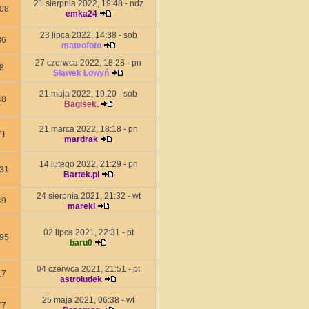
21 sierpnia 2022, 19:48 - ndz
08
emka24
23 lipca 2022, 14:38 - sob
36
mateofoto
27 czerwca 2022, 18:28 - pn
8
Sławek Łowyń
21 maja 2022, 19:20 - sob
48
Bagisek.
21 marca 2022, 18:18 - pn
71
mardrak
14 lutego 2022, 21:29 - pn
31
Bartek.pl
24 sierpnia 2021, 21:32 - wt
49
marekl
02 lipca 2021, 22:31 - pt
95
baru0
04 czerwca 2021, 21:51 - pt
17
astroludek
25 maja 2021, 06:38 - wt
77