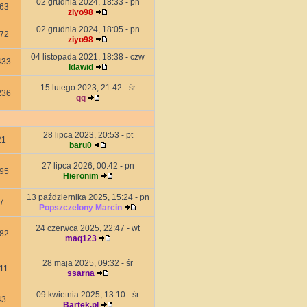
02 grudnia 2024, 18:33 - pn
63
ziyo98
02 grudnia 2024, 18:05 - pn
72
ziyo98
04 listopada 2021, 18:38 - czw
433
ldawid
15 lutego 2023, 21:42 - śr
236
qq
28 lipca 2023, 20:53 - pt
21
baru0
27 lipca 2026, 00:42 - pn
95
Hieronim
13 października 2025, 15:24 - pn
7
Popszczelony Marcin
24 czerwca 2025, 22:47 - wt
82
maq123
28 maja 2025, 09:32 - śr
11
ssarna
09 kwietnia 2025, 13:10 - śr
43
Bartek.pl