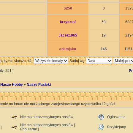
S250
8
132
krzysztof
59
628
Jacek1965
19
219
adamjaku
146
1151
maty nie starsze niż:
Sortuj wg
ty: 251 ]
Pr
 Nasze Hobby
»
Nasze Pasieki
ecnie na forum nie ma żadnego zarejestrowanego użytkownika i 2 gości
Nie ma nieprzeczytanych postów
Ogłoszenie
Nie ma nieprzeczytanych postów [
]
Przyklejony
Popularne ]