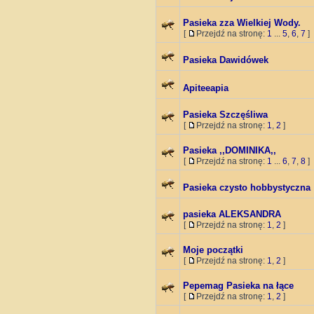
Pasieka zza Wielkiej Wody.
[
Przejdź na stronę:
1
...
5
,
6
,
7
]
Pasieka Dawidówek
Apiteeapia
Pasieka Szczęśliwa
[
Przejdź na stronę:
1
,
2
]
Pasieka ,,DOMINIKA,,
[
Przejdź na stronę:
1
...
6
,
7
,
8
]
Pasieka czysto hobbystyczna
pasieka ALEKSANDRA
[
Przejdź na stronę:
1
,
2
]
Moje początki
[
Przejdź na stronę:
1
,
2
]
Pepemag Pasieka na łące
[
Przejdź na stronę:
1
,
2
]