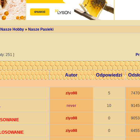
 Nasze Hobby
»
Nasze Pasieki
ty: 251 ]
Pr
Autor
Odpowiedzi
Odsł
ziyo98
5
7470
rever
10
9145
y
ziyo98
0
9053
OSOWANIE
ziyo98
0
6455
GŁOSOWANIE