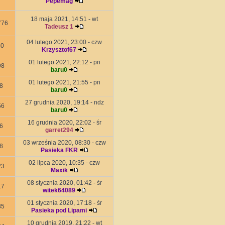
Pepemag
18 maja 2021, 14:51 - wt
776
Tadeusz 1
04 lutego 2021, 23:00 - czw
30
Krzysztof67
01 lutego 2021, 22:12 - pn
98
baru0
01 lutego 2021, 21:55 - pn
8
baru0
27 grudnia 2020, 19:14 - ndz
56
baru0
16 grudnia 2020, 22:02 - śr
6
garret294
03 września 2020, 08:30 - czw
8
Pasieka FKR
02 lipca 2020, 10:35 - czw
23
Maxik
08 stycznia 2020, 01:42 - śr
17
witek64089
01 stycznia 2020, 17:18 - śr
85
Pasieka pod Lipami
10 grudnia 2019, 21:22 - wt