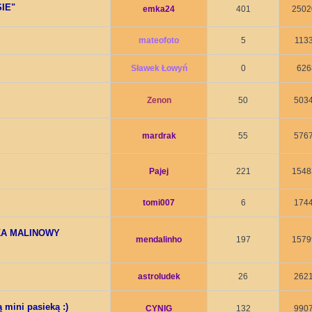
SIE"
emka24
401
2502
mateofoto
5
113
Sławek Łowyń
0
626
Zenon
50
503
mardrak
55
576
Pajej
221
1548
tomi007
6
174
EKA MALINOWY
mendalinho
197
1579
astroludek
26
262
 mini pasieką :)
CYNIG
132
990