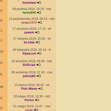
84
Stanisław
08 grudnia 2019, 18:19 - ndz
18
henry650
13 października 2019, 08:15 - ndz
99
pegaz1970
17 września 2019, 17:15 - wt
71
paweln
27 sierpnia 2019, 20:36 - wt
42
bo lubię
28 listopada 2018, 20:19 - śr
78
Alpejczyk
16 września 2018, 09:36 - ndz
59
BARciak
06 września 2018, 21:43 - czw
96
jedrzej66
13 marca 2018, 09:42 - wt
49
Piotr Mława
18 lutego 2018, 12:35 - ndz
26
Portos
01 lutego 2018, 14:47 - czw
49
rever