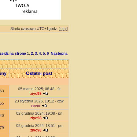
Strefa czasowa UTC+1godz. [
letni
]
zejdź na stronę
1
,
2
,
3
,
4
,
5
,
6
Następna
ony
Ostatni post
05 marca 2025, 08:48 - śr
63
ziyo98
23 stycznia 2025, 10:12 - czw
55
rever
02 grudnia 2024, 19:08 - pn
40
ziyo98
02 grudnia 2024, 18:51 - pn
79
ziyo98