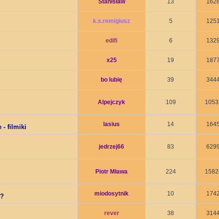
Stanisław
13
162
k.s.remigiusz
5
125
edifi
6
132
x25
19
187
bo lubię
39
344
Alpejczyk
109
1053
lasius
14
164
- filmiki
jedrzej66
83
629
Piotr Mława
224
1582
miodosytnik
10
174
 ?
rever
38
314