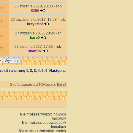
06 stycznia 2018, 23:33 - sob
84
S250
22 października 2017, 17:58 - ndz
78
krzysztof
27 września 2017, 20:24 - śr
46
baru0
27 sierpnia 2017, 17:33 - ndz
32
slaw007
zejdź na stronę
1
,
2
,
3
,
4
,
5
,
6
Następna
Strefa czasowa UTC+1godz. [
letni
]
Nie możesz
tworzyć nowych
tematów
Nie możesz
odpowiadać w
tematach
Nie możesz
zmieniać swoich