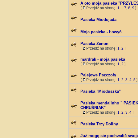
A oto moja pasieka "PRZYLE
[
Przejdź na stronę:
1
...
7
,
8
,
9
]
Pasieka Miodojada
Moja pasieka - Łowyń
Pasieka Zenon
[
Przejdź na stronę:
1
,
2
]
mardrak - moja pasieka
[
Przejdź na stronę:
1
,
2
]
Pajejowe Pszczoły
[
Przejdź na stronę:
1
,
2
,
3
,
4
,
5
]
Pasieka "Mioduszka"
Pasieka mendalinho " PASI
CHRUŚNIAK"
[
Przejdź na stronę:
1
,
2
,
3
,
4
]
Pasieka Trzy Doliny
Już mogę się pochwalić swoją