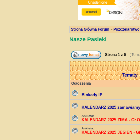
Strona Główna Forum
»
Pszczelarstwo
Nasze Pasieki
Strona
1
z
6
[ Tema
Tematy
Ogłoszenia
Blokady IP
KALENDARZ 2025 zamawiam
Ankieta:
KALENDARZ 2025 ZIMA - GŁ
Ankieta:
KALENDARZ 2025 JESIEŃ - 