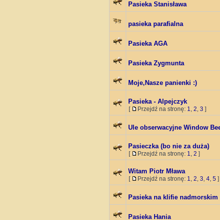
Pasieka Stanisława
pasieka parafialna
Pasieka AGA
Pasieka Zygmunta
Moje,Nasze panienki :)
Pasieka - Alpejczyk
[
Przejdź na stronę:
1
,
2
,
3
]
Ule obserwacyjne Window Bee 
Pasieczka (bo nie za duża)
[
Przejdź na stronę:
1
,
2
]
Witam Piotr Mława
[
Przejdź na stronę:
1
,
2
,
3
,
4
,
5
]
Pasieka na klifie nadmorskim
Pasieka Hania