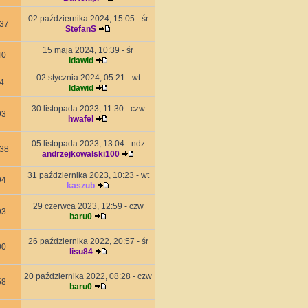
02 października 2024, 15:05 - śr
37
StefanS
15 maja 2024, 10:39 - śr
40
ldawid
02 stycznia 2024, 05:21 - wt
4
ldawid
30 listopada 2023, 11:30 - czw
93
hwafel
05 listopada 2023, 13:04 - ndz
38
andrzejkowalski100
31 października 2023, 10:23 - wt
94
kaszub
29 czerwca 2023, 12:59 - czw
93
baru0
26 października 2022, 20:57 - śr
00
lisu84
20 października 2022, 08:28 - czw
58
baru0