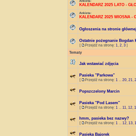
Ankieta:
KALENDARZ 2025 LATO - G
Ankieta:
KALENDARZ 2025 WIOSNA -
Ogłoszenia na stronie główne
Ostatnie pożegnanie Bogdan 
[
Przejdź na stronę:
1
,
2
,
3
]
Tematy
Jak wstawiać zdjęcia
Pasieka "Parkowa"
[
Przejdź na stronę:
1
...
20
,
21
,
Popszczelony Marcin
Pasieka ''Pod Lasem''
[
Przejdź na stronę:
1
...
11
,
12
,
hmm, pasieka bez nazwy?
[
Przejdź na stronę:
1
...
12
,
13
,
Pasieka Bajorek