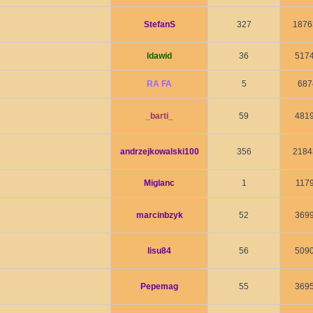
StefanS
327
1876
ldawid
36
517
RA FA
5
687
_barti_
59
481
andrzejkowalski100
356
2184
Miglanc
1
117
marcinbzyk
52
369
lisu84
56
509
Pepemag
55
369