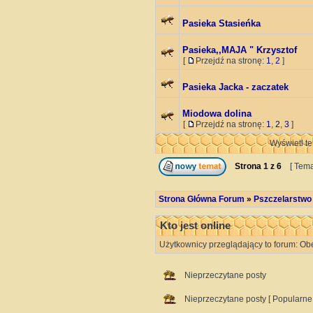
Pasieka Stasieńka
Pasieka,,MAJA " Krzysztof
[
Przejdź na stronę:
1
,
2
]
Pasieka Jacka - zaczatek
Miodowa dolina
[
Przejdź na stronę:
1
,
2
,
3
]
Wyświetl te
Strona
1
z
6
[ Tema
Strona Główna Forum
»
Pszczelarstwo
Kto jest online
Użytkownicy przeglądający to forum: Ob
Nieprzeczytane posty
Nieprzeczytane posty [ Popularne 