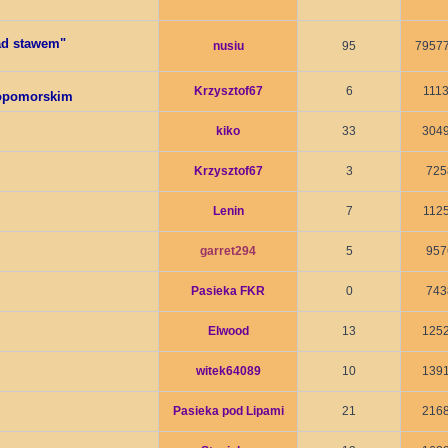
ad stawem"
nusiu
95
7957
Krzysztof67
6
111
iopomorskim
kiko
33
304
Krzysztof67
3
725
Lenin
7
112
garret294
5
957
Pasieka FKR
0
743
Elwood
13
125
witek64089
10
139
Pasieka pod Lipami
21
216