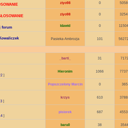
ziyo98
0
5058
ŁOSOWANIE
ziyo98
0
3254
 GŁOSOWANIE
ldawid
0
1150
j forum
Kowaliczek
Pasieka-Ambrozja
101
5627
_barti_
31
717
Hieronim
1066
7737
22
]
Popszczelony Marcin
0
365
krzys
610
3788
13
]
pisiorek
687
4553
14
]
baru0
38
354