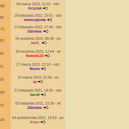
05 marca 2023, 21:43 - ndz
309
Krzyżak
19 listopada 2022, 15:51 - sob
68
tomaszgenda
13 listopada 2022, 17:40 - ndz
271
Zdzisław.
26 września 2022, 08:38 - pn
20
_barti_
20 września 2022, 12:44 - wt
95
Romek123
27 marca 2022, 22:10 - ndz
71
Marko
15 marca 2022, 22:40 - wt
25
qq
21 listopada 2021, 18:26 - ndz
593
baru0
02 listopada 2021, 22:28 - wt
757
Zdzisław.
04 października 2021, 19:10 - pn
524
krzys