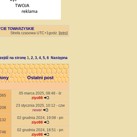
ŻYCIE TOWARZYSKIE
Strefa czasowa UTC+1godz. [
letni
]
zejdź na stronę
1
,
2
,
3
,
4
,
5
,
6
Następna
łony
Ostatni post
05 marca 2025, 08:48 - śr
065
ziyo98
23 stycznia 2025, 10:12 - czw
208
rever
02 grudnia 2024, 19:08 - pn
132
ziyo98
02 grudnia 2024, 18:51 - pn
746
ziyo98