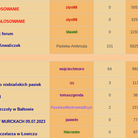
ziyo98
0
505
ŁOSOWANIE
ziyo98
0
325
 GŁOSOWANIE
ldawid
0
115
j forum
Kowaliczek
Pasieka-Ambrozja
101
562
wojciechmoro
64
99
qq
3
11
o niebiańskich pasiek
tomaszgenda
0
36
l
PasiekaWedrownaBzyk
2
15
zczoły w Bałtowie
paweln
0
77
MURCKACH 09.07.2023
Hieronim
0
87
czelarza w Łowiczu