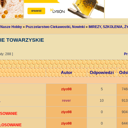
 Nasze Hobby
»
Pszczelarstwo Ciekawostki, Nowinki
»
IMREZY, SZKOLENIA, 
CIE TOWARZYSKIE
ty: 288 ]
Pr
Autor
Odpowiedzi
Ods
ziyo98
5
746
rever
10
913
y
ziyo98
0
904
OSOWANIE
ziyo98
0
644
GŁOSOWANIE