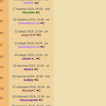
19
APITEC
17 sierpnia 2019, 06:58 - sob
52
Hieronim
02 kwietnia 2019, 14:06 - wt
84
milosnikpszczol
11 lutego 2019, 21:08 - pn
48
pegaz1970
11 lutego 2019, 16:05 - pn
07
milosnikpszczol
04 lutego 2019, 11:09 - pn
862
sławek k..
22 stycznia 2019, 15:40 - wt
79
idzia12
06 stycznia 2019, 15:59 - ndz
80
kudlaty
27 listopada 2018, 23:29 - wt
458
Marekp57
19 listopada 2018, 13:38 - pn
63
tomaszgenda