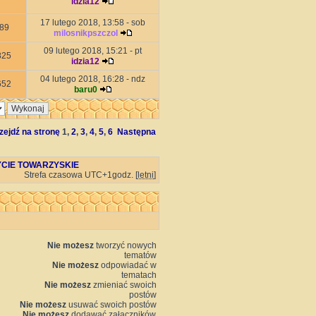
idzia12
17 lutego 2018, 13:58 - sob
89
milosnikpszczol
09 lutego 2018, 15:21 - pt
825
idzia12
04 lutego 2018, 16:28 - ndz
652
baru0
zejdź na stronę
1
,
2
,
3
,
4
,
5
,
6
Następna
ŻYCIE TOWARZYSKIE
Strefa czasowa UTC+1godz. [
letni
]
Nie możesz
tworzyć nowych
tematów
Nie możesz
odpowiadać w
tematach
Nie możesz
zmieniać swoich
postów
Nie możesz
usuwać swoich postów
Nie możesz
dodawać załączników