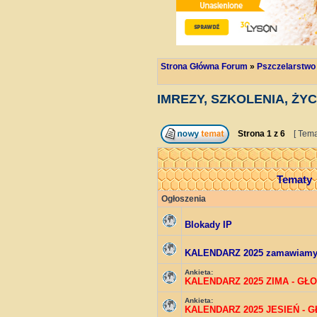
Strona Główna Forum
»
Pszczelarstwo
IMREZY, SZKOLENIA, ŻY
Strona
1
z
6
[ Tema
Tematy
Ogłoszenia
Blokady IP
KALENDARZ 2025 zamawiam
Ankieta:
KALENDARZ 2025 ZIMA - GŁ
Ankieta:
KALENDARZ 2025 JESIEŃ - 