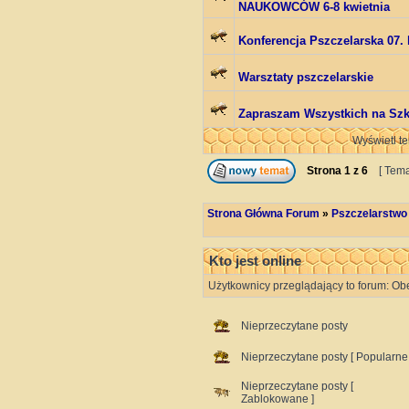
NAUKOWCÓW 6-8 kwietnia
Konferencja Pszczelarska 07. 
Warsztaty pszczelarskie
Zapraszam Wszystkich na Szko
Wyświetl te
Strona
1
z
6
[ Tema
Strona Główna Forum
»
Pszczelarstwo
Kto jest online
Użytkownicy przeglądający to forum: Ob
Nieprzeczytane posty
Nieprzeczytane posty [ Popularne 
Nieprzeczytane posty [
Zablokowane ]