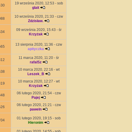
19 września 2020, 12:53 - sob
430
glait
10 września 2020, 21:33 - czw
988
Zdzisław.
09 września 2020, 15:43 - śr
634
Krzyżak
13 sierpnia 2020, 11:36 - czw
565
apityczka
11 marca 2020, 11:20 - śr
312
rafalSz
10 marca 2020, 22:16 - wt
638
Leszek_B
10 marca 2020, 12:27 - wt
319
Krzyżak
06 lutego 2020, 21:54 - czw
348
Pajej
06 lutego 2020, 21:21 - czw
626
paweln
01 lutego 2020, 19:15 - sob
704
Hieronim
01 lutego 2020, 14:55 - sob