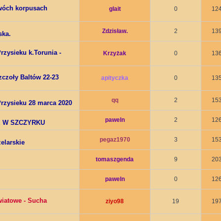
wóch korpusach
glait
0
12
Zdzisław.
2
13
ska.
rzysieku k.Torunia -
Krzyżak
0
13
zczoły Baltów 22-23
apityczka
0
13
qq
2
15
rzysieku 28 marca 2020
paweln
2
12
E W SZCZYRKU
pegaz1970
3
15
elarskie
tomaszgenda
9
20
paweln
0
12
wiatowe - Sucha
ziyo98
19
19