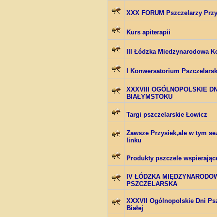
XXX FORUM Pszczelarzy Przy
Kurs apiterapii
III Łódzka Miedzynarodowa Ko
I Konwersatorium Pszczelarsk
XXXVIII OGÓLNOPOLSKIE D
BIAŁYMSTOKU
Targi pszczelarskie Łowicz
Zawsze Przysiek,ale w tym se
linku
Produkty pszczele wspierają
IV ŁÓDZKA MIĘDZYNARODO
PSZCZELARSKA
XXXVII Ogólnopolskie Dni Psz
Białej