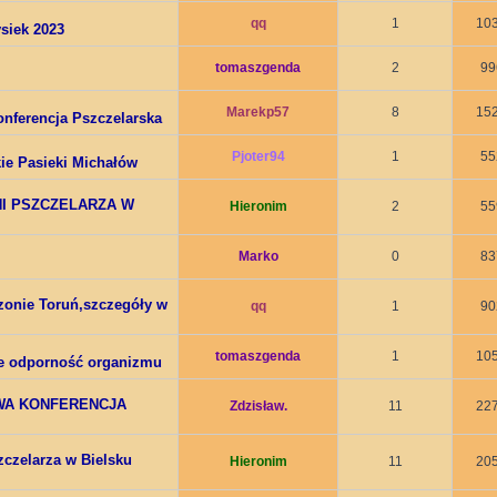
qq
1
10
siek 2023
tomaszgenda
2
99
Marekp57
8
15
nferencja Pszczelarska
Pjoter94
1
55
ie Pasieki Michałów
NI PSZCZELARZA W
Hieronim
2
55
Marko
0
83
zonie Toruń,szczegóły w
qq
1
90
tomaszgenda
1
10
ce odporność organizmu
WA KONFERENCJA
Zdzisław.
11
22
czelarza w Bielsku
Hieronim
11
20