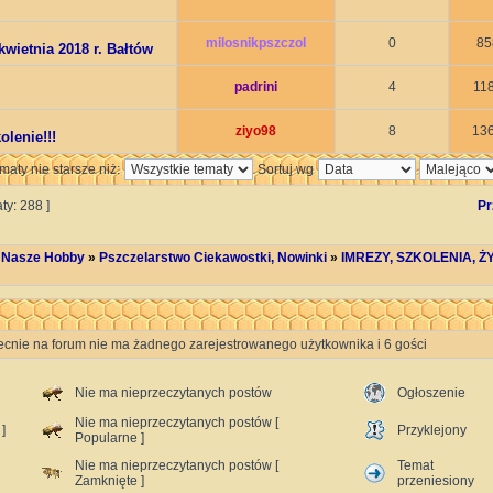
milosnikpszczol
0
85
kwietnia 2018 r. Bałtów
padrini
4
11
ziyo98
8
13
lenie!!!
maty nie starsze niż:
Sortuj wg
ty: 288 ]
Pr
 Nasze Hobby
»
Pszczelarstwo Ciekawostki, Nowinki
»
IMREZY, SZKOLENIA, 
ecnie na forum nie ma żadnego zarejestrowanego użytkownika i 6 gości
Nie ma nieprzeczytanych postów
Ogłoszenie
Nie ma nieprzeczytanych postów [
]
Przyklejony
Popularne ]
Nie ma nieprzeczytanych postów [
Temat
Zamknięte ]
przeniesiony