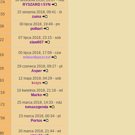
30 września 2018, 20:07 - ndz
574
RYSZARD I SYN
15 sierpnia 2018, 09:41 - śr
155
zuma
30 lipca 2018, 19:49 - pn
08
polbart
07 lipca 2018, 23:15 - sob
22
slaw007
05 lipca 2018, 17:09 - czw
16
milosnikpszczol
29 czerwca 2018, 09:27 - pt
26
Asper
12 maja 2018, 04:29 - sob
63
krzys
10 kwietnia 2018, 21:16 - wt
216
Marko
25 marca 2018, 14:33 - ndz
572
tomaszgenda
23 marca 2018, 00:34 - pt
758
Portos
20 marca 2018, 21:44 - wt
80