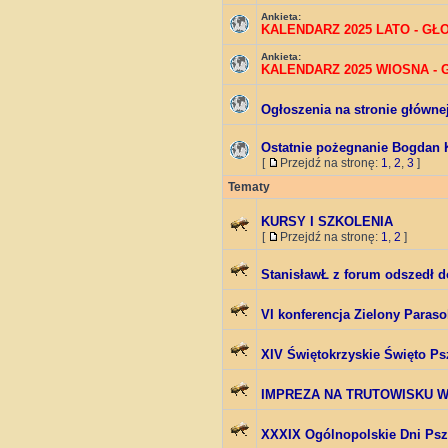
Ankieta:
KALENDARZ 2025 LATO - G
Ankieta:
KALENDARZ 2025 WIOSNA -
Ogłoszenia na stronie główne
Ostatnie pożegnanie Bogdan 
[
Przejdź na stronę:
1
,
2
,
3
]
Tematy
KURSY I SZKOLENIA
[
Przejdź na stronę:
1
,
2
]
StanisławŁ z forum odszedł d
VI konferencja Zielony Paraso
XIV Świętokrzyskie Święto Ps
IMPREZA NA TRUTOWISKU W 
XXXIX Ogólnopolskie Dni Psz