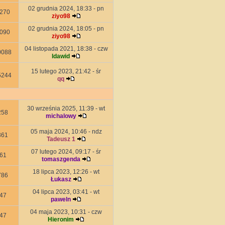
02 grudnia 2024, 18:33 - pn
270
ziyo98
02 grudnia 2024, 18:05 - pn
090
ziyo98
04 listopada 2021, 18:38 - czw
0088
ldawid
15 lutego 2023, 21:42 - śr
5244
qq
30 września 2025, 11:39 - wt
258
michalowy
05 maja 2024, 10:46 - ndz
361
Tadeusz 1
07 lutego 2024, 09:17 - śr
61
tomaszgenda
18 lipca 2023, 12:26 - wt
786
Łukasz
04 lipca 2023, 03:41 - wt
47
paweln
04 maja 2023, 10:31 - czw
47
Hieronim