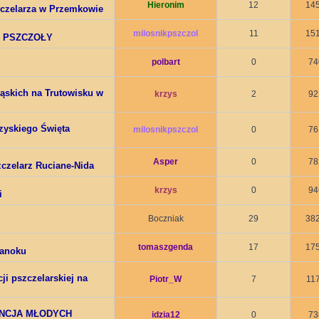
Hieronim
12
14
czelarza w Przemkowie
milosnikpszczol
11
15
O PSZCZOŁY
polbart
0
74
ląskich na Trutowisku w
krzys
2
92
zyskiego Święta
milosnikpszczol
0
76
Asper
0
78
czelarz Ruciane-Nida
krzys
0
94
i
Boczniak
29
38
tomaszgenda
17
17
Sanoku
ji pszczelarskiej na
Piotr_W
7
11
NCJA MŁODYCH
idzia12
0
73