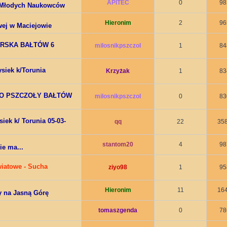
APITEC
0
98
a Młodych Naukowców
Hieronim
2
96
wej w Maciejowie
ARSKA BAŁTÓW 6
milosnikpszczol
1
84
siek k/Torunia
Krzyżak
1
83
TO PSZCZOŁY BAŁTÓW
milosnikpszczol
0
83
iek k/ Torunia 05-03-
qq
22
35
stantom20
4
98
ie ma...
wiatowe - Sucha
ziyo98
1
95
Hieronim
11
16
y na Jasną Górę
tomaszgenda
0
78