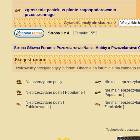
zgłoszenie pasieki w planie zagospodarowania
przestrzennego
Wyświetl tematy nie starsze niż:
Strona
1
z
4
[ Tematy: 155 ]
Strona Główna Forum
»
Pszczelarstwo Nasze Hobby
»
Pszczelarstwo C
Kto jest online
Użytkownicy przeglądający to forum: Obecnie na forum nie ma żadnego za
Nieprzeczytane posty
Nie ma nieprzeczyta
Nie ma nieprzeczyta
Nieprzeczytane posty [ Popularne ]
Popularne ]
Nieprzeczytane posty [
Nie ma nieprzeczyta
Zablokowane ]
Zamknięte ]
Technologię dostarcza