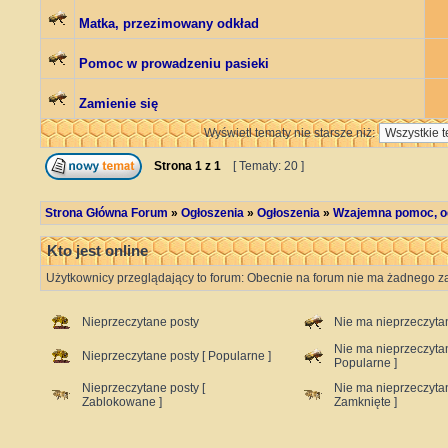
Matka, przezimowany odkład
Pomoc w prowadzeniu pasieki
Zamienie się
Wyświetl tematy nie starsze niż:
Strona
1
z
1
[ Tematy: 20 ]
Strona Główna Forum
»
Ogłoszenia
»
Ogłoszenia
»
Wzajemna pomoc, od
Kto jest online
Użytkownicy przeglądający to forum: Obecnie na forum nie ma żadnego za
Nieprzeczytane posty
Nie ma nieprzeczyta
Nie ma nieprzeczyta
Nieprzeczytane posty [ Popularne ]
Popularne ]
Nieprzeczytane posty [
Nie ma nieprzeczyta
Zablokowane ]
Zamknięte ]