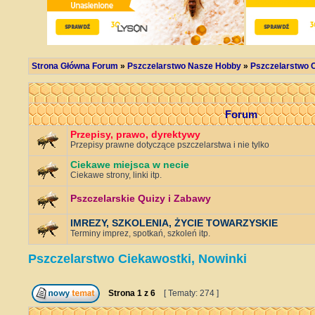
Strona Główna Forum
»
Pszczelarstwo Nasze Hobby
»
Pszczelarstwo C
Forum
Przepisy, prawo, dyrektywy
Przepisy prawne dotyczące pszczelarstwa i nie tylko
Ciekawe miejsca w necie
Ciekawe strony, linki itp.
Pszczelarskie Quizy i Zabawy
IMREZY, SZKOLENIA, ŻYCIE TOWARZYSKIE
Terminy imprez, spotkań, szkoleń itp.
Pszczelarstwo Ciekawostki, Nowinki
Strona
1
z
6
[ Tematy: 274 ]