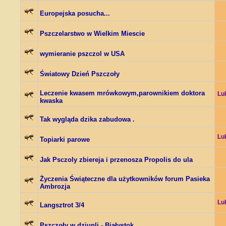
Europejska posucha...
Pszczelarstwo w Wielkim Miescie
wymieranie pszczol w USA
Światowy Dzień Pszczoły
Leczenie kwasem mrówkowym,parownikiem doktora
Lu
kwaska
Tak wygląda dzika zabudowa .
Lu
Topiarki parowe
Jak Psczoly zbiereja i przenosza Propolis do ula
Życzenia Świąteczne dla użytkowników forum Pasieka
Ambrozja
Lu
Langsztrot 3/4
Pszczoły w dziupli - Białystok