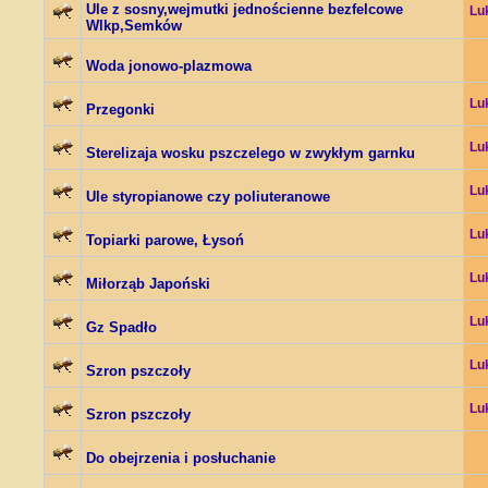
Ule z sosny,wejmutki jednościenne bezfelcowe
Lu
Wlkp,Semków
Woda jonowo-plazmowa
Lu
Przegonki
Lu
Sterelizaja wosku pszczelego w zwykłym garnku
Lu
Ule styropianowe czy poliuteranowe
Lu
Topiarki parowe, Łysoń
Lu
Miłorząb Japoński
Lu
Gz Spadło
Lu
Szron pszczoły
Lu
Szron pszczoły
Do obejrzenia i posłuchanie