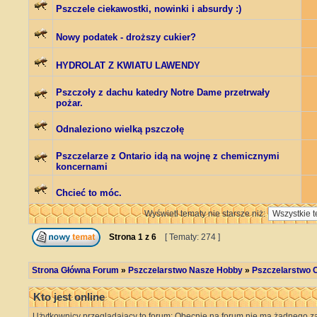
Pszczele ciekawostki, nowinki i absurdy :)
Nowy podatek - droższy cukier?
HYDROLAT Z KWIATU LAWENDY
Pszczoły z dachu katedry Notre Dame przetrwały
pożar.
Odnaleziono wielką pszczołę
Pszczelarze z Ontario idą na wojnę z chemicznymi
koncernami
Chcieć to móc.
Wyświetl tematy nie starsze niż:
Strona
1
z
6
[ Tematy: 274 ]
Strona Główna Forum
»
Pszczelarstwo Nasze Hobby
»
Pszczelarstwo C
Kto jest online
Użytkownicy przeglądający to forum: Obecnie na forum nie ma żadnego za