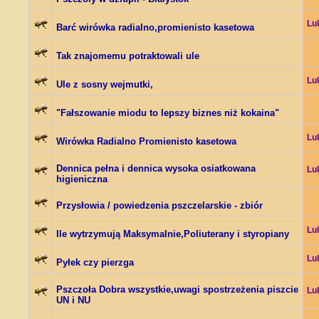
Lu
Barć wirówka radialno,promienisto kasetowa
Tak znajomemu potraktowali ule
Lu
Ule z sosny wejmutki,
"Fałszowanie miodu to lepszy biznes niż kokaina"
Lu
Wirówka Radialno Promienisto kasetowa
Dennica pełna i dennica wysoka osiatkowana
Lu
higieniczna
Przysłowia / powiedzenia pszczelarskie - zbiór
Lu
Ile wytrzymują Maksymalnie,Poliuterany i styropiany
Lu
Pyłek czy pierzga
Pszczoła Dobra wszystkie,uwagi spostrzeżenia piszcie
Lu
UN i NU