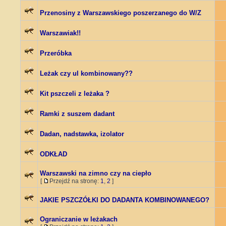
Przenosiny z Warszawskiego poszerzanego do W/Z
Warszawiak!!
Przeróbka
Leżak czy ul kombinowany??
Kit pszczeli z leżaka ?
Ramki z suszem dadant
Dadan, nadstawka, izolator
ODKŁAD
Warszawski na zimno czy na ciepło
[
Przejdź na stronę:
1
,
2
]
JAKIE PSZCZÓŁKI DO DADANTA KOMBINOWANEGO?
Ograniczanie w leżakach