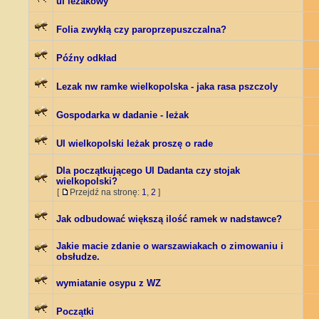
ul leżakowy
Folia zwykłą czy paroprzepuszczalna?
Późny odkład
Lezak nw ramke wielkopolska - jaka rasa pszczoly
Gospodarka w dadanie - leżak
Ul wielkopolski leżak proszę o rade
Dla początkującego Ul Dadanta czy stojak
wielkopolski?
[
Przejdź na stronę:
1
,
2
]
Jak odbudować większą ilość ramek w nadstawce?
Jakie macie zdanie o warszawiakach o zimowaniu i
obsłudze.
wymiatanie osypu z WZ
Początki