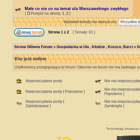
Małe co nie co na temat ula Warszawskiego zwykłego
[
Przejdź na stronę:
1
,
2
]
Wyświetl tematy nie starsze niż:
Strona
1
z
2
[ Tematy: 91 ]
Strona Główna Forum
»
Gospodarka w Ulu , Kłodzie , Koszce, Barci
»
G
Kto jest online
Użytkownicy przeglądający to forum: Obecnie na forum nie ma żadnego za
Nieprzeczytane posty
Nie ma nieprzeczyta
Nie ma nieprzeczyta
Nieprzeczytane posty [ Popularne ]
Popularne ]
Nieprzeczytane posty [
Nie ma nieprzeczyta
Zablokowane ]
Zamknięte ]
Technologię dostarcza