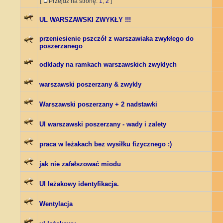
[
Przejdź na stronę:
1
,
2
]
UL WARSZAWSKI ZWYKŁY !!!
przeniesienie pszczół z warszawiaka zwykłego do
poszerzanego
odklady na ramkach warszawskich zwyklych
warszawski poszerzany & zwykly
Warszawski poszerzany + 2 nadstawki
Ul warszawski poszerzany - wady i zalety
praca w leżakach bez wysiłku fizycznego :)
jak nie zafałszować miodu
Ul leżakowy identyfikacja.
Wentylacja