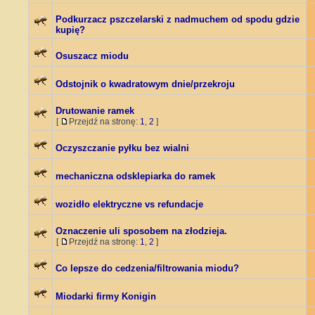
Podkurzacz pszczelarski z nadmuchem od spodu gdzie
kupię?
Osuszacz miodu
Odstojnik o kwadratowym dnie/przekroju
Drutowanie ramek
[
Przejdź na stronę:
1
,
2
]
Oczyszczanie pyłku bez wialni
mechaniczna odsklepiarka do ramek
wozidło elektryczne vs refundacje
Oznaczenie uli sposobem na złodzieja.
[
Przejdź na stronę:
1
,
2
]
Co lepsze do cedzenia/filtrowania miodu?
Miodarki firmy Konigin