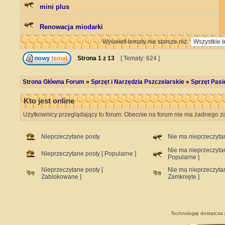
mini plus
Renowacja miodarki
Wyświetl tematy nie starsze niż:
Strona
1
z
13
[ Tematy: 624 ]
Strona Główna Forum
»
Sprzęt i Narzędzia Pszczelarskie
»
Sprzęt Pasie
Kto jest online
Użytkownicy przeglądający to forum: Obecnie na forum nie ma żadnego za
Nieprzeczytane posty
Nie ma nieprzeczyta
Nie ma nieprzeczyta
Nieprzeczytane posty [ Popularne ]
Popularne ]
Nieprzeczytane posty [
Nie ma nieprzeczyta
Zablokowane ]
Zamknięte ]
Technologię dostarcza