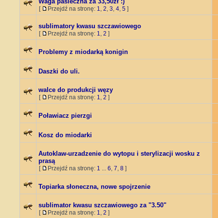
Waga pasieczna za 33,50zł :)
[
Przejdź na stronę:
1
,
2
,
3
,
4
,
5
]
sublimatory kwasu szczawiowego
[
Przejdź na stronę:
1
,
2
]
Problemy z miodarką konigin
Daszki do uli.
walce do produkcji węzy
[
Przejdź na stronę:
1
,
2
]
Poławiacz pierzgi
Kosz do miodarki
Autoklaw-urzadzenie do wytopu i sterylizacji wosku z
prasą
[
Przejdź na stronę:
1
...
6
,
7
,
8
]
Topiarka słoneczna, nowe spojrzenie
sublimator kwasu szczawiowego za "3.50"
[
Przejdź na stronę:
1
,
2
]