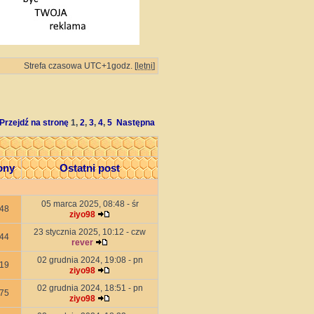
Strefa czasowa UTC+1godz. [
letni
]
Przejdź na stronę
1
,
2
,
3
,
4
,
5
Następna
ony
Ostatni post
05 marca 2025, 08:48 - śr
48
ziyo98
23 stycznia 2025, 10:12 - czw
44
rever
02 grudnia 2024, 19:08 - pn
19
ziyo98
02 grudnia 2024, 18:51 - pn
75
ziyo98