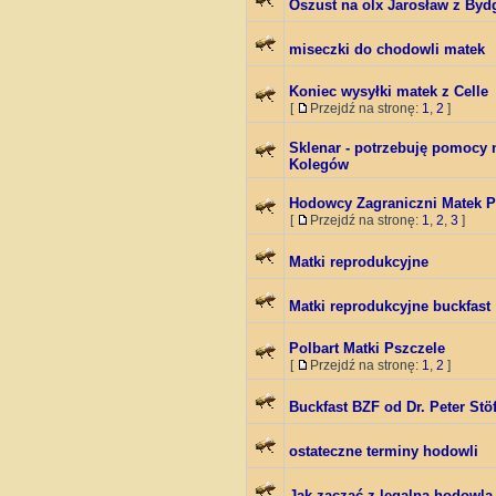
Oszust na olx Jarosław z By
miseczki do chodowli matek
Koniec wysyłki matek z Celle
[
Przejdź na stronę:
1
,
2
]
Sklenar - potrzebuję pomocy 
Kolegów
Hodowcy Zagraniczni Matek P
[
Przejdź na stronę:
1
,
2
,
3
]
Matki reprodukcyjne
Matki reprodukcyjne buckfast
Polbart Matki Pszczele
[
Przejdź na stronę:
1
,
2
]
Buckfast BZF od Dr. Peter Stö
ostateczne terminy hodowli
Jak zacząć z legalną hodowlą