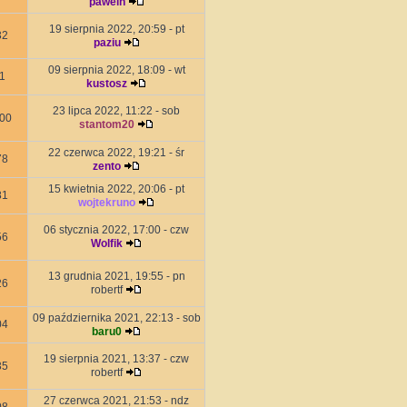
paweln
19 sierpnia 2022, 20:59 - pt
32
paziu
09 sierpnia 2022, 18:09 - wt
1
kustosz
23 lipca 2022, 11:22 - sob
00
stantom20
22 czerwca 2022, 19:21 - śr
78
zento
15 kwietnia 2022, 20:06 - pt
81
wojtekruno
06 stycznia 2022, 17:00 - czw
56
Wolfik
13 grudnia 2021, 19:55 - pn
26
robertf
09 października 2021, 22:13 - sob
04
baru0
19 sierpnia 2021, 13:37 - czw
35
robertf
27 czerwca 2021, 21:53 - ndz