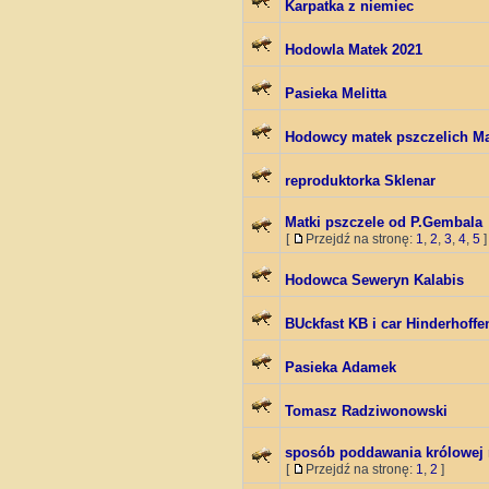
Karpatka z niemiec
Hodowla Matek 2021
Pasieka Melitta
Hodowcy matek pszczelich M
reproduktorka Sklenar
Matki pszczele od P.Gembala
[
Przejdź na stronę:
1
,
2
,
3
,
4
,
5
]
Hodowca Seweryn Kalabis
BUckfast KB i car Hinderhoffe
Pasieka Adamek
Tomasz Radziwonowski
sposób poddawania królowej 
[
Przejdź na stronę:
1
,
2
]