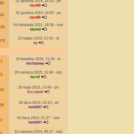
02 grudnia 2024, 18:33 - pn
83
ziyo98
02 grudnia 2024, 18:05 - pn
24
ziyo98
04 listopada 2021, 18:38 - czw
530
ldawid
15 lutego 2023, 21:42 - śr
078
qq
29 kwietnia 2026, 21:26 - śr
11
michalowy
29 czerwca 2025, 13:48 - ndz
33
baru0
26 maja 2025, 23:46 - pn
15
Szczupak
30 lipca 2024, 22:10 - wt
09
tomi007
04 lipca 2024, 21:27 - czw
57
tomi007
16 czerwca 2024, 06:27 - ndz
7