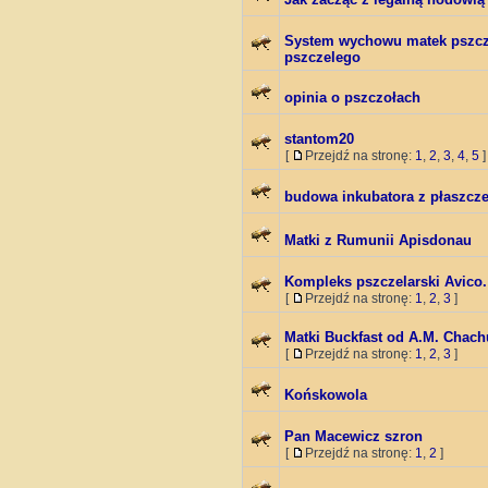
System wychowu matek pszcz
pszczelego
opinia o pszczołach
stantom20
[
Przejdź na stronę:
1
,
2
,
3
,
4
,
5
]
budowa inkubatora z płaszc
Matki z Rumunii Apisdonau
Kompleks pszczelarski Avico.
[
Przejdź na stronę:
1
,
2
,
3
]
Matki Buckfast od A.M. Chach
[
Przejdź na stronę:
1
,
2
,
3
]
Końskowola
Pan Macewicz szron
[
Przejdź na stronę:
1
,
2
]