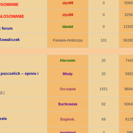
ziyo98
0
5060
ŁOSOWANIE
ziyo98
0
3256
 GŁOSOWANIE
ldawid
0
1150
j forum
Kowaliczek
Pasieka-Ambrozja
101
5628
Hieronim
20
744
szczelich – opinie i
Mlody
20
590
Szczupak
1551
9694
32
]
Bartkowiak
92
6064
zele
Bagisek.
69
813
mrwinpol
2
798