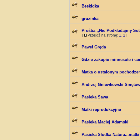
Beskidka
gruzinka
Prośba ,,Nie Podkładajmy So
[
Przejdź na stronę:
1
,
2
]
Paweł Gręda
Gdzie zakupie minnesote i c
Matka o ustalonym pochodze
Andrzej Gniewkowski Smęto
Pasieka Sawa
Matki reprodukcyjne
Pasieka Maciej Adamski
Pasieka Słodka Natura...matki