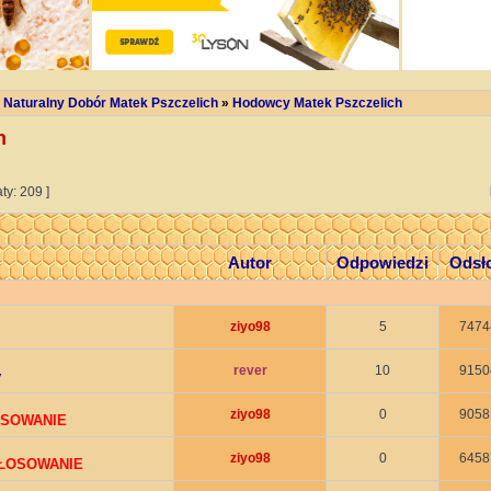
 Naturalny Dobór Matek Pszczelich
»
Hodowcy Matek Pszczelich
h
ty: 209 ]
Autor
Odpowiedzi
Odsł
ziyo98
5
7474
rever
10
9150
y
ziyo98
0
9058
OSOWANIE
ziyo98
0
6458
GŁOSOWANIE