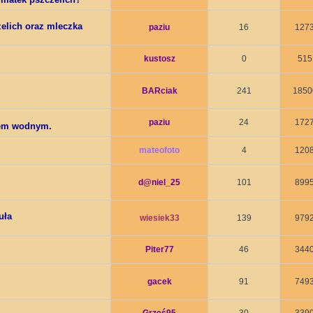
elich oraz mleczka
paziu
16
127
kustosz
0
515
BARciak
241
1850
paziu
24
172
zem wodnym.
mateofoto
4
120
d@niel_25
101
899
uła
wiesiek33
139
979
Piter77
46
344
gacek
91
749