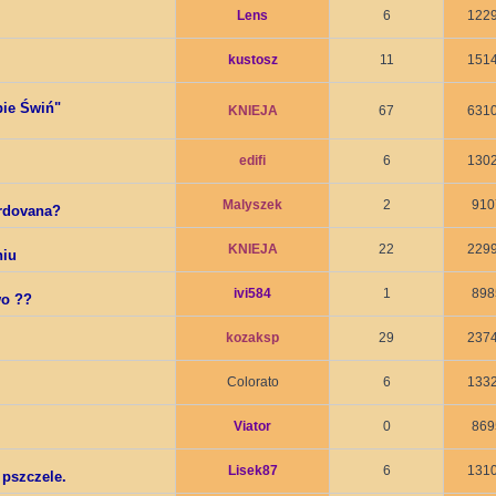
Lens
6
122
kustosz
11
151
bie Świń"
KNIEJA
67
631
edifi
6
130
Malyszek
2
910
ordovana?
KNIEJA
22
229
niu
ivi584
1
898
wo ??
kozaksp
29
237
Colorato
6
133
Viator
0
869
Lisek87
6
131
 pszczele.