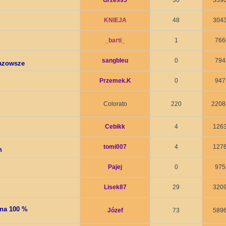
Grześ95
30
339
KNIEJA
48
304
_barti_
1
766
sangbleu
0
794
azowsze
Przemek.K
0
947
Colorato
220
2208
Cebikk
4
126
tomi007
4
127
n
Pajej
0
975
Lisek87
29
320
na 100 %
Józef
73
589