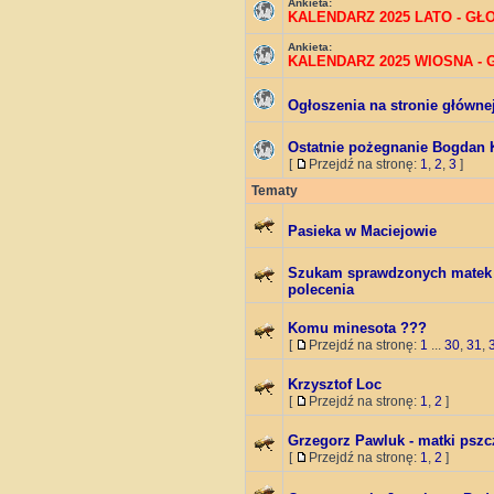
Ankieta:
KALENDARZ 2025 LATO - G
Ankieta:
KALENDARZ 2025 WIOSNA -
Ogłoszenia na stronie główne
Ostatnie pożegnanie Bogdan 
[
Przejdź na stronę:
1
,
2
,
3
]
Tematy
Pasieka w Maciejowie
Szukam sprawdzonych matek p
polecenia
Komu minesota ???
[
Przejdź na stronę:
1
...
30
,
31
,
Krzysztof Loc
[
Przejdź na stronę:
1
,
2
]
Grzegorz Pawluk - matki pszc
[
Przejdź na stronę:
1
,
2
]