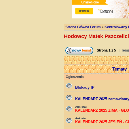
Strona Główna Forum
»
Kontrolowany i
Hodowcy Matek Pszczelic
Strona
1
z
5
[ Tema
Tematy
Ogłoszenia
Blokady IP
KALENDARZ 2025 zamawiam
Ankieta:
KALENDARZ 2025 ZIMA - GŁ
Ankieta:
KALENDARZ 2025 JESIEŃ - 