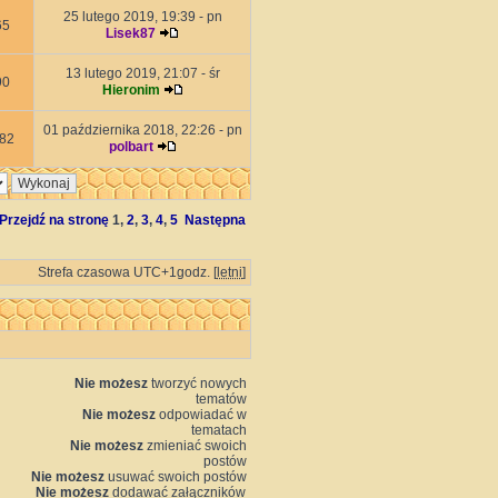
25 lutego 2019, 19:39 - pn
65
Lisek87
13 lutego 2019, 21:07 - śr
90
Hieronim
01 października 2018, 22:26 - pn
82
polbart
Przejdź na stronę
1
,
2
,
3
,
4
,
5
Następna
Strefa czasowa UTC+1godz. [
letni
]
Nie możesz
tworzyć nowych
tematów
Nie możesz
odpowiadać w
tematach
Nie możesz
zmieniać swoich
postów
Nie możesz
usuwać swoich postów
Nie możesz
dodawać załączników