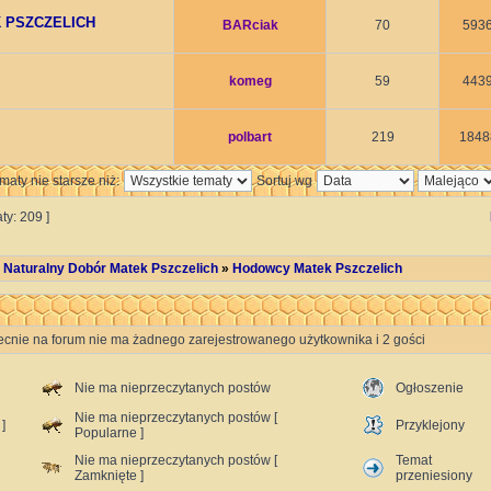
 PSZCZELICH
BARciak
70
593
komeg
59
443
polbart
219
1848
maty nie starsze niż:
Sortuj wg
ty: 209 ]
 Naturalny Dobór Matek Pszczelich
»
Hodowcy Matek Pszczelich
ecnie na forum nie ma żadnego zarejestrowanego użytkownika i 2 gości
Nie ma nieprzeczytanych postów
Ogłoszenie
Nie ma nieprzeczytanych postów [
]
Przyklejony
Popularne ]
Nie ma nieprzeczytanych postów [
Temat
Zamknięte ]
przeniesiony