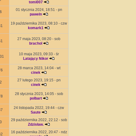
tomi007
01 stycznia 2024, 18:51 - pn
6
paweln
19 października 2023, 08:10 - czw
81
komark1
27 maja 2023, 08:20 - sob
61
brachol
10 maja 2023, 09:33 - śr
31
Latający Nikor
28 marca 2023, 14:04 - wt
76
cinek
27 lutego 2023, 19:15 - pn
2
cinek
28 stycznia 2023, 14:05 - sob
78
polbart
24 listopada 2022, 19:44 - czw
37
Saute
29 października 2022, 22:12 - sob
0
Zdzisław.
16 października 2022, 20:47 - ndz
32