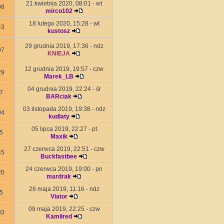
21 kwietnia 2020, 08:01 - wt
98
mirco102
18 lutego 2020, 15:28 - wt
43
kustosz
29 grudnia 2019, 17:36 - ndz
07
KNIEJA
12 grudnia 2019, 19:57 - czw
29
Marek_LB
04 grudnia 2019, 22:24 - śr
7
BARciak
03 listopada 2019, 19:38 - ndz
94
kudlaty
05 lipca 2019, 22:27 - pt
5
Maxik
27 czerwca 2019, 22:51 - czw
45
Buckfastbee
24 czerwca 2019, 19:00 - pn
20
mardrak
26 maja 2019, 11:16 - ndz
5
Viator
09 maja 2019, 22:25 - czw
03
Kamilred