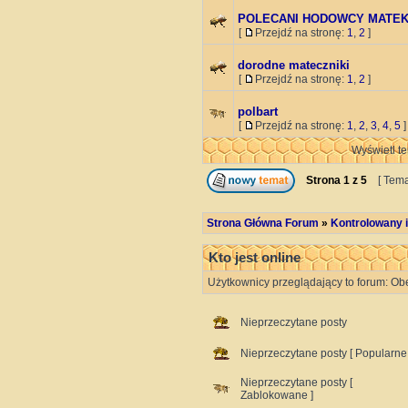
POLECANI HODOWCY MATEK
[
Przejdź na stronę:
1
,
2
]
dorodne mateczniki
[
Przejdź na stronę:
1
,
2
]
polbart
[
Przejdź na stronę:
1
,
2
,
3
,
4
,
5
]
Wyświetl te
Strona
1
z
5
[ Tema
Strona Główna Forum
»
Kontrolowany i
Kto jest online
Użytkownicy przeglądający to forum: Ob
Nieprzeczytane posty
Nieprzeczytane posty [ Popularne 
Nieprzeczytane posty [
Zablokowane ]