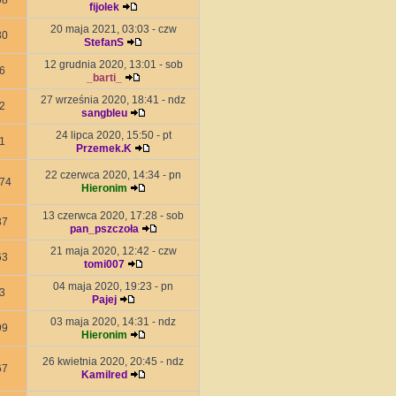
08
fijolek
20 maja 2021, 03:03 - czw
30
StefanS
12 grudnia 2020, 13:01 - sob
6
_barti_
27 września 2020, 18:41 - ndz
2
sangbleu
24 lipca 2020, 15:50 - pt
1
Przemek.K
22 czerwca 2020, 14:34 - pn
74
Hieronim
13 czerwca 2020, 17:28 - sob
37
pan_pszczoła
21 maja 2020, 12:42 - czw
63
tomi007
04 maja 2020, 19:23 - pn
3
Pajej
03 maja 2020, 14:31 - ndz
99
Hieronim
26 kwietnia 2020, 20:45 - ndz
67
Kamilred