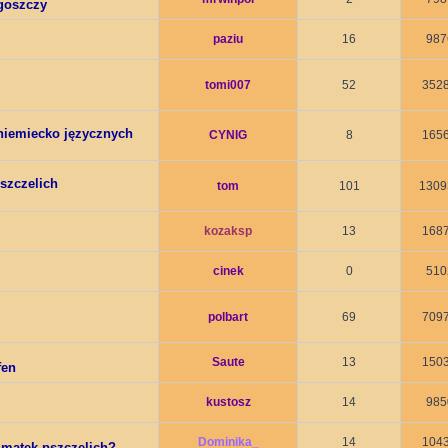
dgoszczy
paziu
16
987
tomi007
52
352
niemiecko języcznych
CYNIG
8
165
szczelich
tom
101
1309
kozaksp
13
168
cinek
0
510
polbart
69
709
Saute
13
150
fen
kustosz
14
985
Dominika_
14
104
 matek pszczelich?