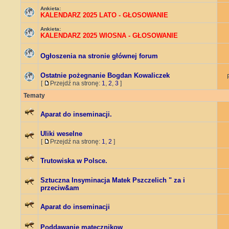
Ankieta:
KALENDARZ 2025 LATO - GŁOSOWANIE
Ankieta:
KALENDARZ 2025 WIOSNA - GŁOSOWANIE
Ogłoszenia na stronie głównej forum
Ostatnie pożegnanie Bogdan Kowaliczek
[
Przejdź na stronę:
1
,
2
,
3
]
Tematy
Aparat do inseminacji.
Uliki weselne
[
Przejdź na stronę:
1
,
2
]
Trutowiska w Polsce.
Sztuczna Insyminacja Matek Pszczelich " za i
przeciw&am
Aparat do inseminacji
Poddawanie matecznikow