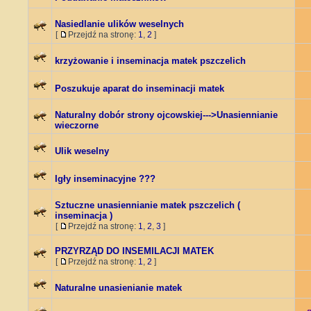
Nasiedlanie ulików weselnych
[
Przejdź na stronę:
1
,
2
]
krzyżowanie i inseminacja matek pszczelich
Poszukuje aparat do inseminacji matek
Naturalny dobór strony ojcowskiej--->Unasiennianie
wieczorne
Ulik weselny
Igły inseminacyjne ???
Sztuczne unasiennianie matek pszczelich (
inseminacja )
[
Przejdź na stronę:
1
,
2
,
3
]
PRZYRZĄD DO INSEMILACJI MATEK
[
Przejdź na stronę:
1
,
2
]
Naturalne unasienianie matek