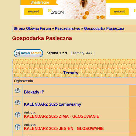
Strona Główna Forum
»
Pszczelarstwo
»
Gospodarka Pasieczna
Gospodarka Pasieczna
Strona
1
z
9
[ Tematy: 447 ]
Tematy
Ogłoszenia
Blokady IP
KALENDARZ 2025 zamawiamy
Ankieta:
KALENDARZ 2025 ZIMA - GŁOSOWANIE
Ankieta:
KALENDARZ 2025 JESIEŃ - GŁOSOWANIE