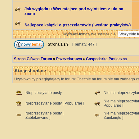
Jak wygląda u Was miejsce pod wylotkiem z ula na
ziemi
Najlepsze książki o pszczelarstwie ( według praktyków)
Wyświetl tematy nie starsze niż:
Strona
1
z
9
[ Tematy: 447 ]
Strona Główna Forum
»
Pszczelarstwo
»
Gospodarka Pasieczna
Kto jest online
Użytkownicy przeglądający to forum: Obecnie na forum nie ma żadnego za
Nieprzeczytane posty
Nie ma nieprzeczyta
Nie ma nieprzeczyta
Nieprzeczytane posty [ Popularne ]
Popularne ]
Nieprzeczytane posty [
Nie ma nieprzeczyta
Zablokowane ]
Zamknięte ]