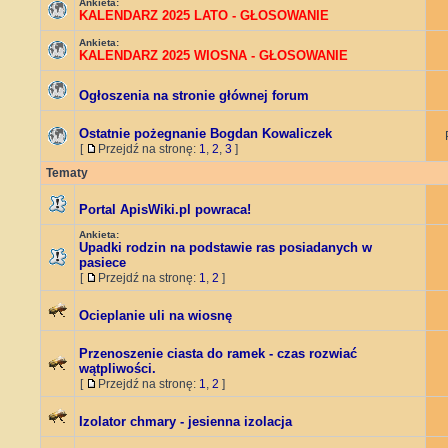
Ankieta:
KALENDARZ 2025 LATO - GŁOSOWANIE
Ankieta:
KALENDARZ 2025 WIOSNA - GŁOSOWANIE
Ogłoszenia na stronie głównej forum
Ostatnie pożegnanie Bogdan Kowaliczek
[
Przejdź na stronę:
1
,
2
,
3
]
Tematy
Portal ApisWiki.pl powraca!
Ankieta:
Upadki rodzin na podstawie ras posiadanych w
pasiece
[
Przejdź na stronę:
1
,
2
]
Ocieplanie uli na wiosnę
Przenoszenie ciasta do ramek - czas rozwiać
wątpliwości.
[
Przejdź na stronę:
1
,
2
]
Izolator chmary - jesienna izolacja