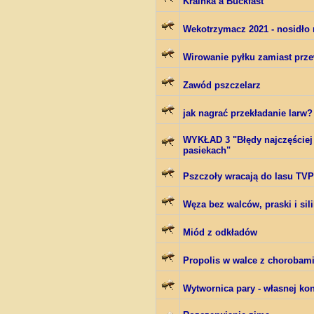
Krainka a Buckfast
Wekotrzymacz 2021 - nosidło
Wirowanie pyłku zamiast prz
Zawód pszczelarz
jak nagrać przekładanie larw? 
WYKŁAD 3 "Błędy najczęściej
pasiekach"
Pszczoły wracają do lasu TV
Węza bez walców, praski i si
Miód z odkładów
Propolis w walce z chorobami
Wytwornica pary - własnej kon