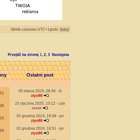
Strefa czasowa UTC+1godz. [
letni
]
Przejdź na stronę
1
,
2
,
3
Następna
ony
Ostatni post
05 marca 2025, 08:48 - śr
51
ziyo98
23 stycznia 2025, 10:12 - czw
36
rever
02 grudnia 2024, 19:08 - pn
25
ziyo98
02 grudnia 2024, 18:51 - pn
69
ziyo98