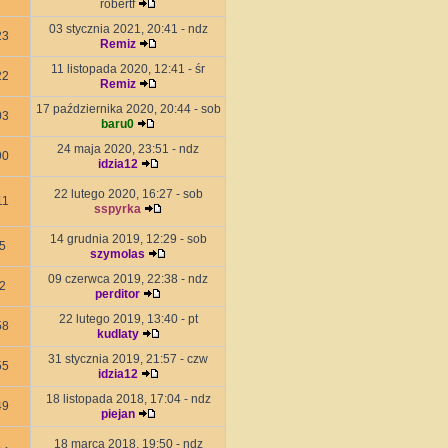
robertf
03 stycznia 2021, 20:41 - ndz
23
Remiz
11 listopada 2020, 12:41 - śr
22
Remiz
17 października 2020, 20:44 - sob
03
baru0
24 maja 2020, 23:51 - ndz
90
idzia12
22 lutego 2020, 16:27 - sob
11
sspyrka
14 grudnia 2019, 12:29 - sob
5
szymolas
09 czerwca 2019, 22:38 - ndz
2
perditor
22 lutego 2019, 13:40 - pt
58
kudlaty
31 stycznia 2019, 21:57 - czw
55
idzia12
18 listopada 2018, 17:04 - ndz
49
piejan
18 marca 2018, 19:50 - ndz