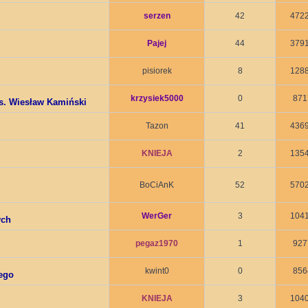
serzen
42
472
Pajej
44
379
pisiorek
8
128
krzysiek5000
0
871
ks. Wiesław Kamiński
Tazon
41
436
KNIEJA
2
135
BoCiAnK
52
570
WerGer
3
104
ych
pegaz1970
1
927
kwint0
0
856
ego
KNIEJA
3
104