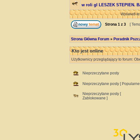
w roli gl LESZEK STEPIEN. 
Wyświetl te
Strona
1
z
3
[ Tema
Strona Główna Forum
»
Poradnik Pszc
Kto jest online
Użytkownicy przeglądający to forum: Ob
Nieprzeczytane posty
Nieprzeczytane posty [ Popularne 
Nieprzeczytane posty [
Zablokowane ]