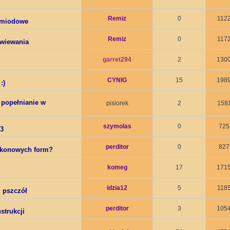
Remiz
0
112
 miodowe
Remiz
0
117
ewiewania
garret294
2
130
CYNIG
15
198
:)
 popełnianie w
pisiorek
2
158
szymolas
0
725
P3
perditor
0
827
likonowych form?
komeg
17
171
idzia12
5
118
 pszczół
perditor
3
105
strukcji