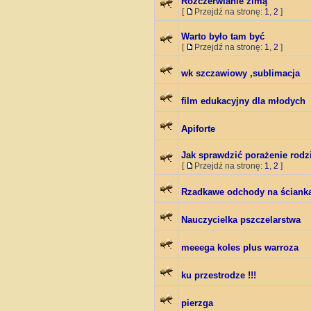
Rozczerwianie zimą
[
Przejdź na stronę:
1
,
2
]
Warto było tam być
[
Przejdź na stronę:
1
,
2
]
wk szczawiowy ,sublimacja
film edukacyjny dla młodych
Apiforte
Jak sprawdzić porażenie rodz
[
Przejdź na stronę:
1
,
2
]
Rzadkawe odchody na ścianka
Nauczycielka pszczelarstwa
meeega koles plus warroza
ku przestrodze !!!
pierzga