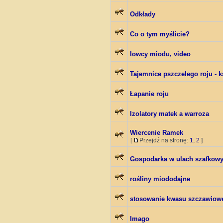
Odkłady
Co o tym myślicie?
lowcy miodu, video
Tajemnice pszczelego roju - 
Łapanie roju
Izolatory matek a warroza
Wiercenie Ramek
[
Przejdź na stronę:
1
,
2
]
Gospodarka w ulach szafkow
rośliny miododajne
stosowanie kwasu szczawiow
Imago