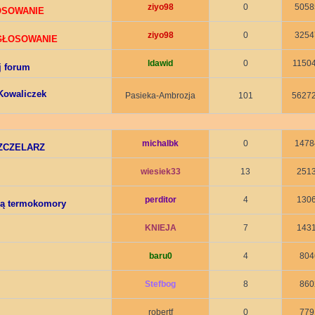
ziyo98
0
5058
ŁOSOWANIE
ziyo98
0
3254
 GŁOSOWANIE
ldawid
0
1150
j forum
Kowaliczek
Pasieka-Ambrozja
101
5627
michalbk
0
1478
ZCZELARZ
wiesiek33
13
251
perditor
4
130
cą termokomory
KNIEJA
7
143
baru0
4
804
Stefbog
8
860
robertf
0
779