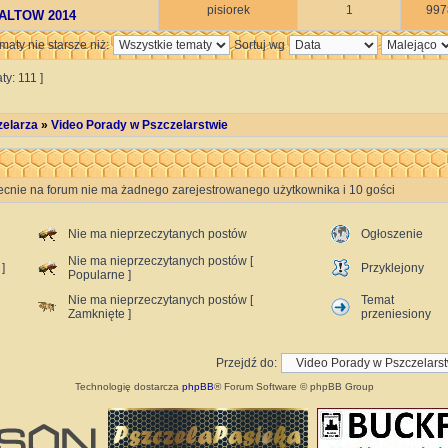
pisiorek
1
997
BALTOW 2014
maty nie starsze niż:
Sortuj wg
ty: 111 ]
zelarza
»
Video Porady w Pszczelarstwie
ecnie na forum nie ma żadnego zarejestrowanego użytkownika i 10 gości
Nie ma nieprzeczytanych postów
Ogłoszenie
Nie ma nieprzeczytanych postów [
]
Przyklejony
Popularne ]
Nie ma nieprzeczytanych postów [
Temat
Zamknięte ]
przeniesiony
Przejdź do:
Technologię dostarcza
phpBB
® Forum Software © phpBB Group