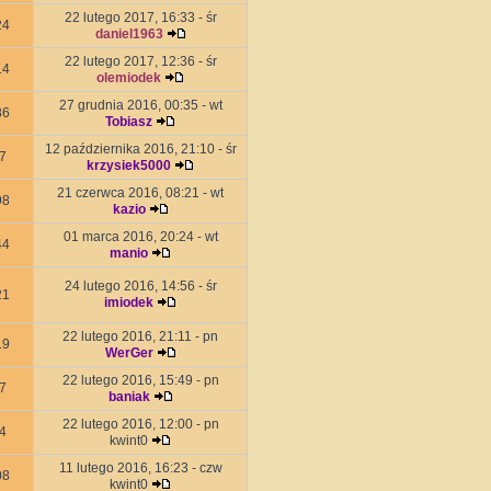
22 lutego 2017, 16:33 - śr
24
daniel1963
22 lutego 2017, 12:36 - śr
14
olemiodek
27 grudnia 2016, 00:35 - wt
86
Tobiasz
12 października 2016, 21:10 - śr
7
krzysiek5000
21 czerwca 2016, 08:21 - wt
98
kazio
01 marca 2016, 20:24 - wt
44
manio
24 lutego 2016, 14:56 - śr
21
imiodek
22 lutego 2016, 21:11 - pn
19
WerGer
22 lutego 2016, 15:49 - pn
7
baniak
22 lutego 2016, 12:00 - pn
4
kwint0
11 lutego 2016, 16:23 - czw
08
kwint0