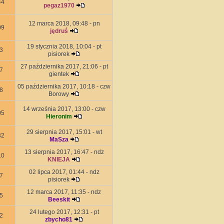
44
pegaz1970
12 marca 2018, 09:48 - pn
09
jędruś
19 stycznia 2018, 10:04 - pt
3
pisiorek
27 października 2017, 21:06 - pt
7
gientek
05 października 2017, 10:18 - czw
8
Borowy
14 września 2017, 13:00 - czw
05
Hieronim
29 sierpnia 2017, 15:01 - wt
32
MaSza
13 sierpnia 2017, 16:47 - ndz
10
KNIEJA
02 lipca 2017, 01:44 - ndz
7
pisiorek
12 marca 2017, 11:35 - ndz
5
Beeskit
24 lutego 2017, 12:31 - pt
2
zbycho81