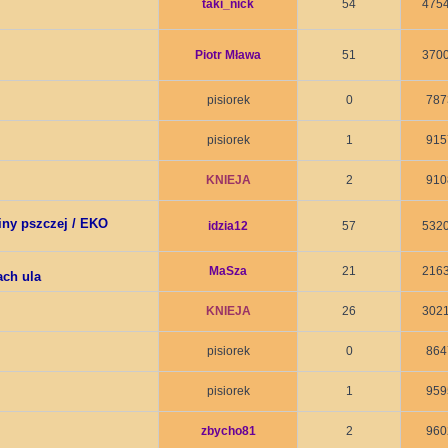
taki_nick
54
475
Piotr Mława
51
370
pisiorek
0
787
pisiorek
1
915
KNIEJA
2
910
iny pszczej / EKO
idzia12
57
532
MaSza
21
216
ch ula
KNIEJA
26
302
pisiorek
0
864
pisiorek
1
959
zbycho81
2
960