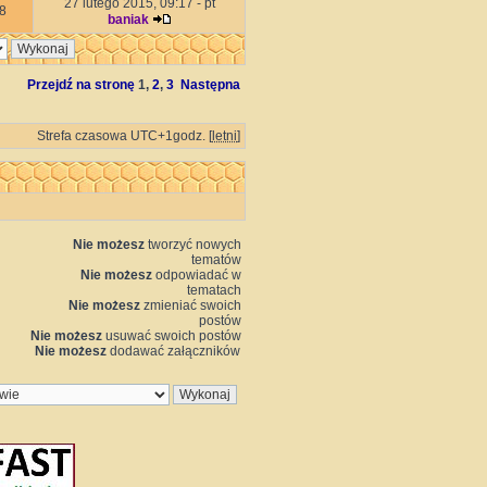
27 lutego 2015, 09:17 - pt
8
baniak
Przejdź na stronę
1
,
2
,
3
Następna
Strefa czasowa UTC+1godz. [
letni
]
Nie możesz
tworzyć nowych
tematów
Nie możesz
odpowiadać w
tematach
Nie możesz
zmieniać swoich
postów
Nie możesz
usuwać swoich postów
Nie możesz
dodawać załączników