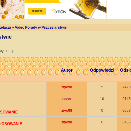
zelarza
»
Video Porady w Pszczelarstwie
stwie
ty: 111 ]
Autor
Odpowiedzi
Odsł
ziyo98
5
7470
rever
10
9145
y
ziyo98
0
9053
OSOWANIE
ziyo98
0
6455
GŁOSOWANIE