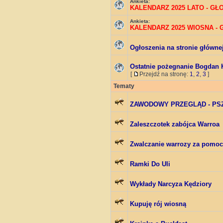
Ankieta:
KALENDARZ 2025 LATO - G
Ankieta:
KALENDARZ 2025 WIOSNA -
Ogłoszenia na stronie główne
Ostatnie pożegnanie Bogdan 
[
Przejdź na stronę:
1
,
2
,
3
]
Tematy
ZAWODOWY PRZEGLĄD - PS
Zaleszczotek zabójca Warroa
Zwalczanie warrozy za pomo
Ramki Do Uli
Wykłady Narcyza Kędziory
Kupuję rój wiosną