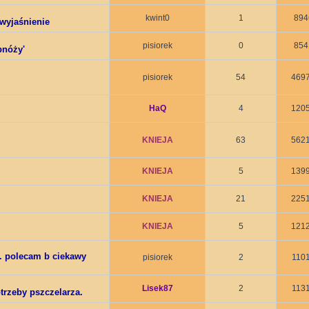
kwint0
1
894
 wyjaśnienie
pisiorek
0
854
bnóży'
pisiorek
54
469
HaQ
4
120
KNIEJA
63
562
KNIEJA
5
139
KNIEJA
21
225
KNIEJA
5
121
. polecam b ciekawy
pisiorek
2
110
Lisek87
2
113
trzeby pszczelarza.