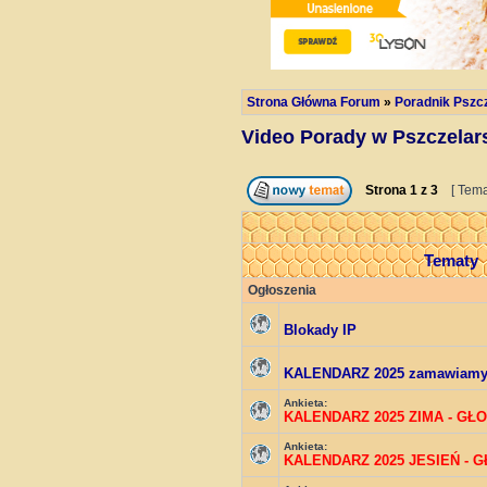
Strona Główna Forum
»
Poradnik Pszc
Video Porady w Pszczelar
Strona
1
z
3
[ Tema
Tematy
Ogłoszenia
Blokady IP
KALENDARZ 2025 zamawiam
Ankieta:
KALENDARZ 2025 ZIMA - GŁ
Ankieta:
KALENDARZ 2025 JESIEŃ - 