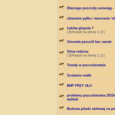
Dlaczego pszczoły umierają -
zbieranie pyłku i tworzenie 'o
ludzka glupota ?
[
Przejdź na stronę:
1
,
2
]
Zimowla pszczół bez ramek
Silna rodzina
[
Przejdź na stronę:
1
,
2
]
Trendy w pszczelarstwie
Szukanie matki
BHP PRZY ULU
problemy pszczelarstwa 2015r
wyklad
Budowa pilarki stołowej na po