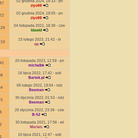
02 grudnia 2024, 18:33 - pn
57
ziyo98
02 grudnia 2024, 18:05 - pn
72
ziyo98
04 listopada 2021, 18:38 - czw
429
ldawid
15 lutego 2023, 21:42 - śr
219
qq
20 listopada 2023, 12:59 - pn
41
michalbk
16 lipca 2022, 17:42 - sob
38
Bartek.pl
06 lutego 2022, 19:04 - ndz
64
Beeman
30 stycznia 2022, 01:53 - ndz
15
Beeman
20 stycznia 2022, 23:39 - czw
6
B-52
30 listopada 2021, 17:56 - wt
2
Marian.
10 lipca 2021, 12:47 - sob
1