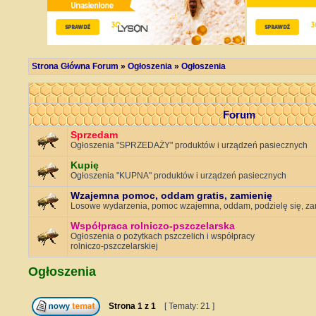
Strona Główna Forum
»
Ogłoszenia
»
Ogłoszenia
Forum
Sprzedam
Ogłoszenia "SPRZEDAŻY" produktów i urządzeń pasiecznych
Kupię
Ogłoszenia "KUPNA" produktów i urządzeń pasiecznych
Wzajemna pomoc, oddam gratis, zamienię
Losowe wydarzenia, pomoc wzajemna, oddam, podzielę się, za
Współpraca rolniczo-pszczelarska
Ogłoszenia o pożytkach pszczelich i współpracy
rolniczo-pszczelarskiej
Ogłoszenia
Strona
1
z
1
[ Tematy: 21 ]