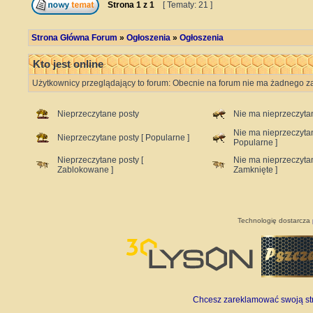
Strona
1
z
1
[ Tematy: 21 ]
Strona Główna Forum
»
Ogłoszenia
»
Ogłoszenia
Kto jest online
Użytkownicy przeglądający to forum: Obecnie na forum nie ma żadnego za
Nieprzeczytane posty
Nie ma nieprzeczyta
Nie ma nieprzeczyta
Nieprzeczytane posty [ Popularne ]
Popularne ]
Nieprzeczytane posty [
Nie ma nieprzeczyta
Zablokowane ]
Zamknięte ]
Technologię dostarcza
Chcesz zareklamować swoją stro