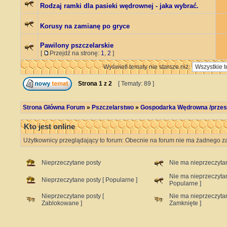
Rodzaj ramki dla pasieki wędrownej - jaka wybrać.
Korusy na zamianę po gryce
Pawilony pszczelarskie
[
Przejdź na stronę:
1
,
2
]
Wyświetl tematy nie starsze niż:
Strona
1
z
2
[ Tematy: 89 ]
Strona Główna Forum
»
Pszczelarstwo
»
Gospodarka Wędrowna /przest
Kto jest online
Użytkownicy przeglądający to forum: Obecnie na forum nie ma żadnego za
Nieprzeczytane posty
Nie ma nieprzeczyta
Nie ma nieprzeczyta
Nieprzeczytane posty [ Popularne ]
Popularne ]
Nieprzeczytane posty [
Nie ma nieprzeczyta
Zablokowane ]
Zamknięte ]