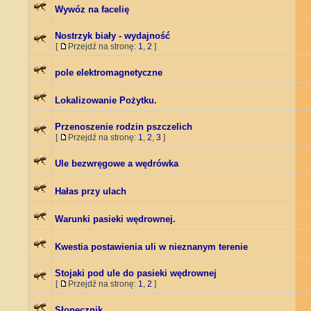
Wywóz na facelię
Nostrzyk biały - wydajność
[
Przejdź na stronę:
1
,
2
]
pole elektromagnetyczne
Lokalizowanie Pożytku.
Przenoszenie rodzin pszczelich
[
Przejdź na stronę:
1
,
2
,
3
]
Ule bezwręgowe a wędrówka
Hałas przy ulach
Warunki pasieki wędrownej.
Kwestia postawienia uli w nieznanym terenie
Stojaki pod ule do pasieki wędrownej
[
Przejdź na stronę:
1
,
2
]
Słonecznik