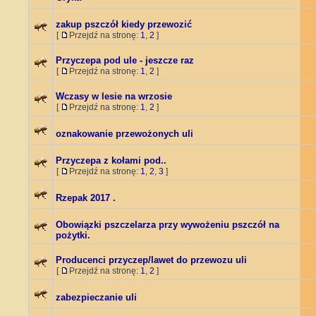
zakup pszczół kiedy przewozić
[
Przejdź na stronę:
1
,
2
]
Przyczepa pod ule - jeszcze raz
[
Przejdź na stronę:
1
,
2
]
Wczasy w lesie na wrzosie
[
Przejdź na stronę:
1
,
2
]
oznakowanie przewożonych uli
Przyczepa z kołami pod..
[
Przejdź na stronę:
1
,
2
,
3
]
Rzepak 2017 .
Obowiązki pszczelarza przy wywożeniu pszczół na
pożytki.
Producenci przyczep/lawet do przewozu uli
[
Przejdź na stronę:
1
,
2
]
zabezpieczanie uli