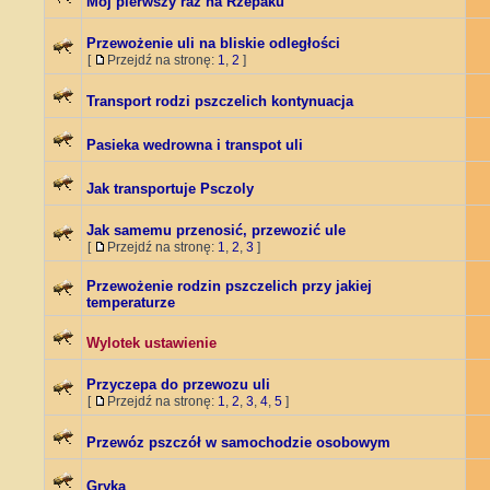
Mój pierwszy raz na Rzepaku
Przewożenie uli na bliskie odległości
[
Przejdź na stronę:
1
,
2
]
Transport rodzi pszczelich kontynuacja
Pasieka wedrowna i transpot uli
Jak transportuje Psczoly
Jak samemu przenosić, przewozić ule
[
Przejdź na stronę:
1
,
2
,
3
]
Przewożenie rodzin pszczelich przy jakiej
temperaturze
Wylotek ustawienie
Przyczepa do przewozu uli
[
Przejdź na stronę:
1
,
2
,
3
,
4
,
5
]
Przewóz pszczół w samochodzie osobowym
Gryka