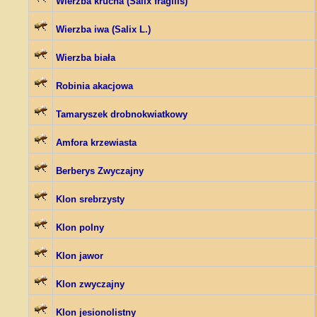
Wierzba krucha (Salix fragilis)
Wierzba iwa (Salix L.)
Wierzba biała
Robinia akacjowa
Tamaryszek drobnokwiatkowy
Amfora krzewiasta
Berberys Zwyczajny
Klon srebrzysty
Klon polny
Klon jawor
Klon zwyczajny
Klon jesionolistny