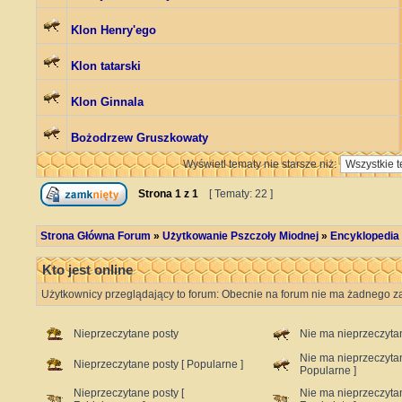
Klon Henry'ego
Klon tatarski
Klon Ginnala
Bożodrzew Gruszkowaty
Wyświetl tematy nie starsze niż:
Strona
1
z
1
[ Tematy: 22 ]
Strona Główna Forum
»
Użytkowanie Pszczoły Miodnej
»
Encyklopedia
Kto jest online
Użytkownicy przeglądający to forum: Obecnie na forum nie ma żadnego za
Nieprzeczytane posty
Nie ma nieprzeczyta
Nie ma nieprzeczyta
Nieprzeczytane posty [ Popularne ]
Popularne ]
Nieprzeczytane posty [
Nie ma nieprzeczyta