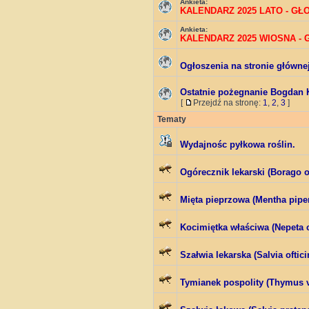
Ankieta:
KALENDARZ 2025 LATO - G
Ankieta:
KALENDARZ 2025 WIOSNA -
Ogłoszenia na stronie główne
Ostatnie pożegnanie Bogdan 
[
Przejdź na stronę:
1
,
2
,
3
]
Tematy
Wydajnośc pyłkowa roślin.
Ogórecznik lekarski (Borago of
Mięta pieprzowa (Mentha piper
Kocimiętka właściwa (Nepeta c
Szałwia lekarska (Salvia ofticin
Tymianek pospolity (Thymus v