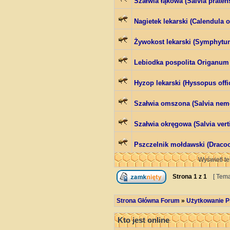
Szałwia łąkowa (Salvia pratens
Nagietek lekarski (Calendula of
Żywokost lekarski (Symphytum 
Lebiodka pospolita Origanum 
Hyzop lekarski (Hyssopus offic
Szałwia omszona (Salvia nem
Szałwia okręgowa (Salvia vertic
Pszczelnik mołdawski (Draco
Wyświetl te
Strona
1
z
1
[ Tema
Strona Główna Forum
»
Użytkowanie P
Kto jest online