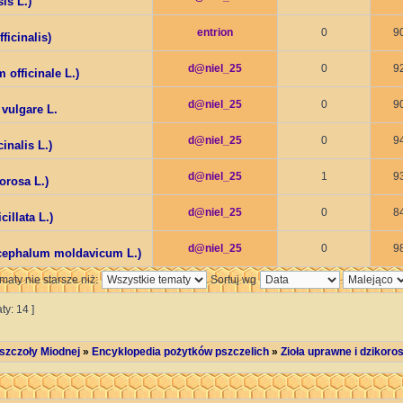
is L.)
entrion
0
9
ficinalis)
d@niel_25
0
9
officinale L.)
d@niel_25
0
9
vulgare L.
d@niel_25
0
9
inalis L.)
d@niel_25
1
9
orosa L.)
d@niel_25
0
8
illata L.)
d@niel_25
0
9
cephalum moldavicum L.)
maty nie starsze niż:
Sortuj wg
ty: 14 ]
szczoły Miodnej
»
Encyklopedia pożytków pszczelich
»
Zioła uprawne i dzikoro