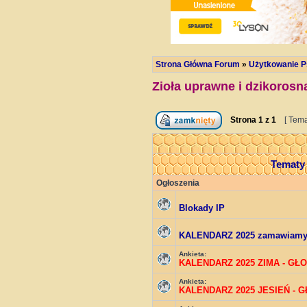
Strona Główna Forum
»
Użytkowanie P
Zioła uprawne i dzikorosn
Strona
1
z
1
[ Tema
Temat
Ogłoszenia
Blokady IP
KALENDARZ 2025 zamawiam
Ankieta:
KALENDARZ 2025 ZIMA - GŁ
Ankieta:
KALENDARZ 2025 JESIEŃ - 