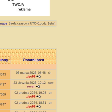
snące
Strefa czasowa UTC+1godz. [
letni
]
łony
Ostatni post
05 marca 2025, 08:48 - śr
8543
ziyo98
23 stycznia 2025, 10:12 - czw
6437
rever
02 grudnia 2024, 19:08 - pn
7069
ziyo98
02 grudnia 2024, 18:51 - pn
6747
ziyo98