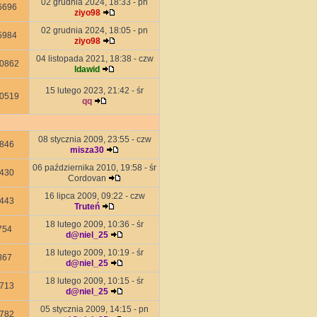
02 grudnia 2024, 18:33 - pn
6696
ziyo98
02 grudnia 2024, 18:05 - pn
5984
ziyo98
04 listopada 2021, 18:38 - czw
0862
ldawid
15 lutego 2023, 21:42 - śr
0519
qq
08 stycznia 2009, 23:55 - czw
846
misza30
06 października 2010, 19:58 - śr
430
Cordovan
16 lipca 2009, 09:22 - czw
443
Truteń
18 lutego 2009, 10:36 - śr
754
d@niel_25
18 lutego 2009, 10:19 - śr
867
d@niel_25
18 lutego 2009, 10:15 - śr
713
d@niel_25
05 stycznia 2009, 14:15 - pn
782