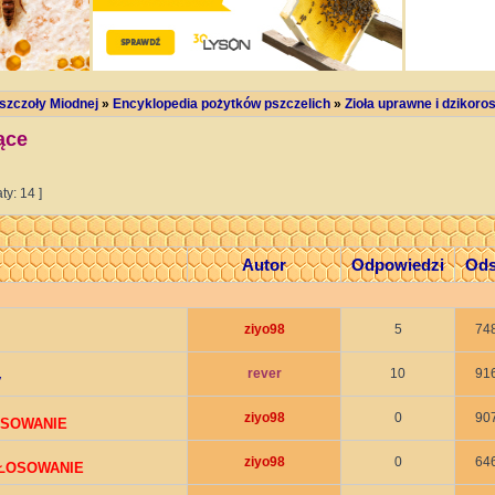
szczoły Miodnej
»
Encyklopedia pożytków pszczelich
»
Zioła uprawne i dzikoro
ące
ty: 14 ]
y
Autor
Odpowiedzi
Ods
ziyo98
5
74
rever
10
91
y
ziyo98
0
90
OSOWANIE
ziyo98
0
64
GŁOSOWANIE