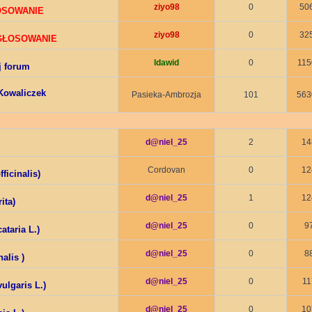
ziyo98
0
50
ŁOSOWANIE
ziyo98
0
32
 GŁOSOWANIE
ldawid
0
115
j forum
Kowaliczek
Pasieka-Ambrozja
101
563
d@niel_25
2
14
Cordovan
0
12
ficinalis)
d@niel_25
1
12
ita)
d@niel_25
0
9
ataria L.)
d@niel_25
0
8
alis )
d@niel_25
0
11
ulgaris L.)
d@niel_25
0
10