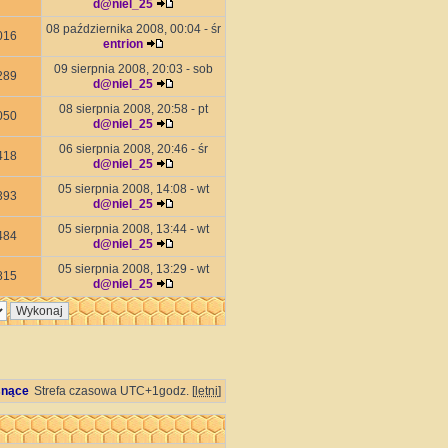
d@niel_25
08 października 2008, 00:04 - śr
016
entrion
09 sierpnia 2008, 20:03 - sob
289
d@niel_25
08 sierpnia 2008, 20:58 - pt
050
d@niel_25
06 sierpnia 2008, 20:46 - śr
418
d@niel_25
05 sierpnia 2008, 14:08 - wt
393
d@niel_25
05 sierpnia 2008, 13:44 - wt
484
d@niel_25
05 sierpnia 2008, 13:29 - wt
815
d@niel_25
snące
Strefa czasowa UTC+1godz. [
letni
]