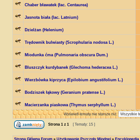
Chaber bławatek (łac. Centaurea)
Jasnota biała (lac. Latnium)
Dzielżan (Helenium)
Trędownik bulwiasty (Scrophularia nodosa L.)
Miodunka ćma (Pulmonaria obscura Dum.)
Bluszczyk kurdybanek (Glechoma hederacea L.)
Wierzbówka kiprzyca (Epilobium angustifolium L.)
Bodziszek łąkowy (Geranium pratense L.)
Macierzanka piaskowa (Thymus serphyllum L.)
Wyświetl tematy nie starsze niż:
Strona
1
z
1
[ Tematy: 15 ]
Strona Główna Forum
»
Użytkowanie Pszczoły Miodnej
»
Encyklopedia