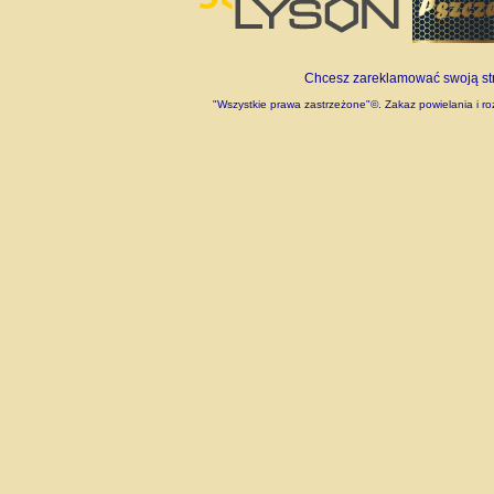
Chcesz zareklamować swoją stro
"Wszystkie prawa zastrzeżone"©. Zakaz powielania i roz