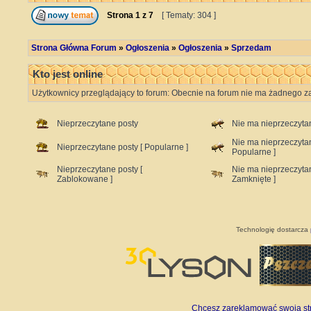
Strona
1
z
7
[ Tematy: 304 ]
Strona Główna Forum
»
Ogłoszenia
»
Ogłoszenia
»
Sprzedam
Kto jest online
Użytkownicy przeglądający to forum: Obecnie na forum nie ma żadnego za
Nieprzeczytane posty
Nie ma nieprzeczyta
Nie ma nieprzeczyta
Nieprzeczytane posty [ Popularne ]
Popularne ]
Nieprzeczytane posty [
Nie ma nieprzeczyta
Zablokowane ]
Zamknięte ]
Technologię dostarcza
Chcesz zareklamować swoją stro