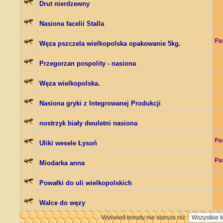
Drut nierdzewny
Nasiona facelii Stalla
Pa
Węza pszczela wielkopolska opakowanie 5kg.
Przegorzan pospolity - nasiona
Węza wielkopolska.
Nasiona gryki z Integrowanej Produkcji
nostrzyk biały dwuletni nasiona
Pa
Uliki wesele Łysoń
Pa
Miodarka anna
Powałki do uli wielkopolskich
Walce do węzy
Wyświetl tematy nie starsze niż: