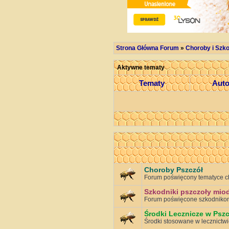
Strona Główna Forum
»
Choroby i Szko
Aktywne tematy
Tematy
Aut
Choroby Pszczół
Forum poświęcony tematyce c
Szkodniki pszczoły mio
Forum poświęcone szkodnikom
Środki Lecznicze w Pszc
Środki stosowane w lecznictwi