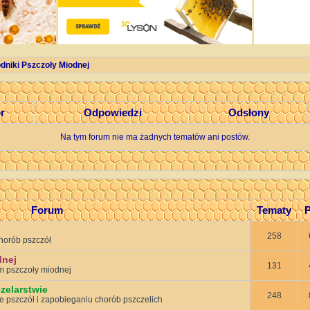
dniki Pszczoły Miodnej
or
Odpowiedzi
Odsłony
Na tym forum nie ma żadnych tematów ani postów.
Forum
Tematy
P
258
horób pszczół
dnej
131
 pszczoły miodnej
zelarstwie
248
e pszczół i zapobieganiu chorób pszczelich