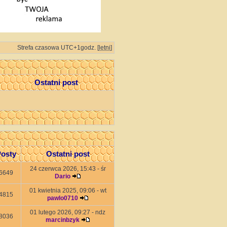
Strefa czasowa UTC+1godz. [
letni
]
Ostatni post
osty
Ostatni post
24 czerwca 2026, 15:43 - śr
6649
Dario
01 kwietnia 2025, 09:06 - wt
4815
pawlo0710
01 lutego 2026, 09:27 - ndz
8036
marcinbzyk