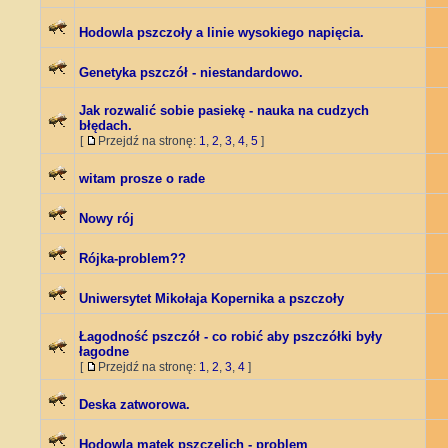
Hodowla pszczoły a linie wysokiego napięcia.
Genetyka pszczół - niestandardowo.
Jak rozwalić sobie pasiekę - nauka na cudzych
błędach.
[
Przejdź na stronę:
1
,
2
,
3
,
4
,
5
]
witam prosze o rade
Nowy rój
Rójka-problem??
Uniwersytet Mikołaja Kopernika a pszczoły
Łagodność pszczół - co robić aby pszczółki były
łagodne
[
Przejdź na stronę:
1
,
2
,
3
,
4
]
Deska zatworowa.
Hodowla matek pszczelich - problem