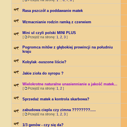
[
Przejdź na stronę:
1
...
6
,
7
,
8
]
Rasa pszczół a poddawanie matek
Wzmacnianie rodzin ramką z czerwiem
Mini ul czyli polski MINI PLUS
[
Przejdź na stronę:
1
,
2
,
3
]
Pogromca mitów z głębokiej prowincji na południu
kraju
Kobylak -suszone liście?
Jakie zioła do syropu ?
Wielokrotne naturalne unasiennianie a jakość matek...
[
Przejdź na stronę:
1
,
2
]
Sprzedaż matek a kontrola skarbowa?
zabudowa ciepla czy zimna ????????.....
[
Przejdź na stronę:
1
,
2
,
3
]
1/3 genów - czy się da?