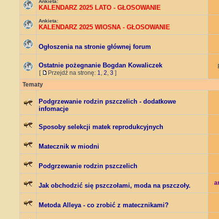
Ankieta:
KALENDARZ 2025 LATO - GŁOSOWANIE
Ankieta:
KALENDARZ 2025 WIOSNA - GŁOSOWANIE
Ogłoszenia na stronie głównej forum
Ostatnie pożegnanie Bogdan Kowaliczek
[
Przejdź na stronę:
1
,
2
,
3
]
Tematy
Podgrzewanie rodzin pszczelich - dodatkowe
infomacje
Sposoby selekcji matek reprodukcyjnych
Matecznik w miodni
Podgrzewanie rodzin pszczelich
a
Jak obchodzić się pszczołami, moda na pszczoły.
Metoda Alleya - co zrobić z matecznikami?