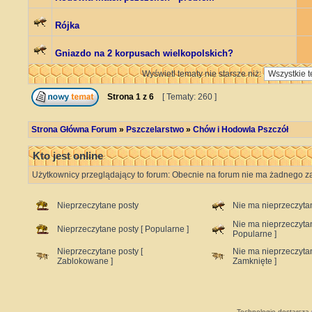
Rójka
Gniazdo na 2 korpusach wielkopolskich?
Wyświetl tematy nie starsze niż:
Strona
1
z
6
[ Tematy: 260 ]
Strona Główna Forum
»
Pszczelarstwo
»
Chów i Hodowla Pszczół
Kto jest online
Użytkownicy przeglądający to forum: Obecnie na forum nie ma żadnego za
Nieprzeczytane posty
Nie ma nieprzeczyta
Nie ma nieprzeczyta
Nieprzeczytane posty [ Popularne ]
Popularne ]
Nieprzeczytane posty [
Nie ma nieprzeczyta
Zablokowane ]
Zamknięte ]
Technologię dostarcza