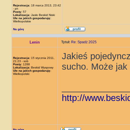
Rejestracja:
18 marca 2013, 23:42
- pn
Posty:
57
Lokalizacja:
Jasło Beskid Niski
Ule na jakich gospodaruję:
Wielkopolskie
Na górę
Lenin
Tytuł:
Re: Spadż 2025
Jakieś pojedyncz
Rejestracja:
15 stycznia 2011,
21:23 - sob
sucho. Może jak b
Posty:
1288
Lokalizacja:
Beskid Wyspowy
Ule na jakich gospodaruję:
Wielkopolski
_____________
http://www.beski
Na górę