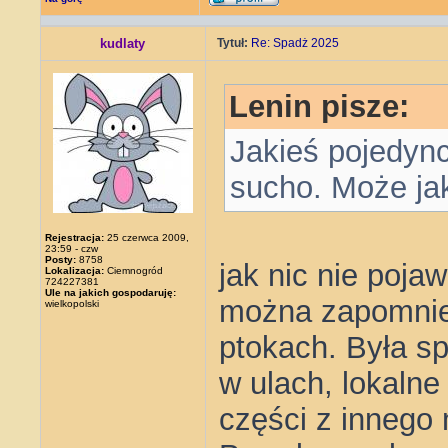
kudlaty
Tytuł:
Re: Spadż 2025
Lenin pisze:
Jakieś pojedync
sucho. Może jak
Rejestracja:
25 czerwca 2009,
23:59 - czw
Posty:
8758
jak nic nie pojaw
Lokalizacja:
Ciemnogród
724227381
Ule na jakich gospodaruję:
można zapomnieć
wielkopolski
ptokach. Była sp
w ulach, lokalne
części z innego 