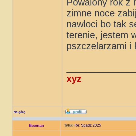
Powalony rok z m
zimne noce zabi
nawloci bo tak 
terenie, jestem 
pszczelarzami i
_____________
xyz
Na górę
Beeman
Tytuł:
Re: Spadż 2025