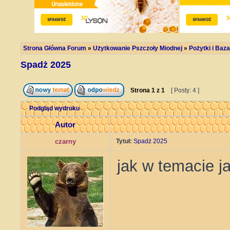
Strona Główna Forum
»
Użytkowanie Pszczoły Miodnej
»
Pożytki i Ba
Spadż 2025
Strona
1
z
1
[ Posty: 4 ]
Podgląd wydruku
Autor
czarny
Tytuł:
Spadż 2025
jak w temacie j