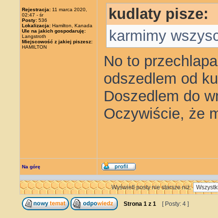
kudlaty pisze:
Rejestracja:
11 marca 2020,
02:47 - śr
Posty:
536
Lokalizacja:
Hamilton, Kanada
karmimy wszysc
Ule na jakich gospodaruję:
Langstroth
Miejscowość z jakiej piszesz:
HAMILTON
No to przechlapan
odszedlem od ku
Doszedlem do wni
Oczywiście, że 
Na górę
Wyświetl posty nie starsze niż:
Strona
1
z
1
[ Posty: 4 ]