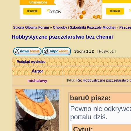
Strona Główna Forum
»
Choroby i Szkodniki Pszczoły Miodnej
»
Pszcze
Hobbystyczne pszczelarstwo bez chemii
Strona
2
z
2
[ Posty: 51 ]
Podgląd wydruku
Autor
michalowy
Tytuł:
Re: Hobbystyczne pszczelarstwo 
baru0 pisze:
Pewno nic odkrywc
portalu dziś.
Cytuj: