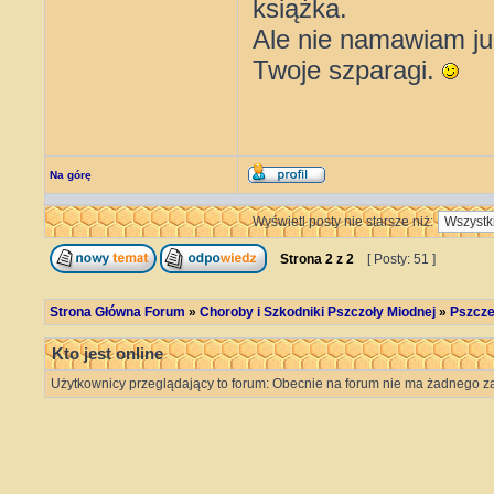
książka.
Ale nie namawiam ju
Twoje szparagi.
Na górę
Wyświetl posty nie starsze niż:
Strona
2
z
2
[ Posty: 51 ]
Strona Główna Forum
»
Choroby i Szkodniki Pszczoły Miodnej
»
Pszcze
Kto jest online
Użytkownicy przeglądający to forum: Obecnie na forum nie ma żadnego z