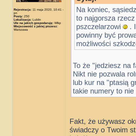
Na koniec, sąsied
Rejestracja:
11 maja 2020, 10:41 -
pn
to najgorsza rzec
Posty:
250
Lokalizacja:
Lublin
Ule na jakich gospodaruję:
Wlkp
pszczelarzowi
. 
Miejscowość z jakiej piszesz:
Warszawa
powinny być prow
możliwości szkodze
To że "jedziesz na f
Nikt nie pozwala r
lub kur na "ptasią 
takie numery to nie
Fakt, że używasz ok
świadczy o Twoim sta