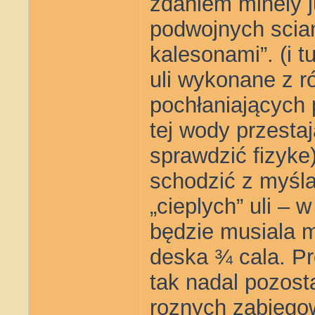
zdaniem minely j
podwojnych scian
kalesonami”. (i t
uli wykonane z r
pochłaniających 
tej wody przestaj
sprawdzić fizyk
schodzić z myśla
„cieplych” uli – 
będzie musiala m
deska ¾ cala. P
tak nadal pozost
roznych zabiegow