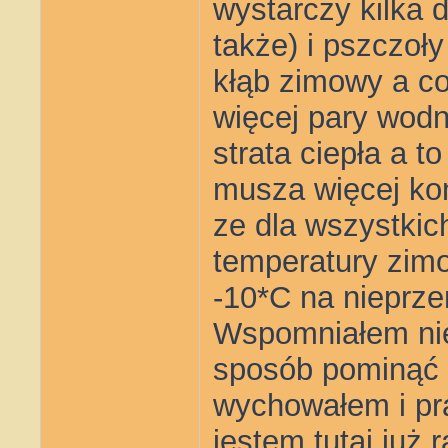
wystarczy kilka 
także) i pszczoł
kłąb zimowy a co
więcej pary wodn
strata ciepła a 
musza więcej k
ze dla wszystkic
temperatury zimo
-10*C na nieprz
Wspomniałem nie
sposób pominąć i
wychowałem i pr
jestem tutaj już