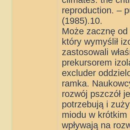
reproduction. – 
(1985).10.
Może zacznę od 
który wymyślił iz
zastosowali wła
prekursorem izol
excluder oddziel
ramka. Naukowcy
rozwój pszczół j
potrzebują i zu
miodu w krótkim 
wpływają na rozw