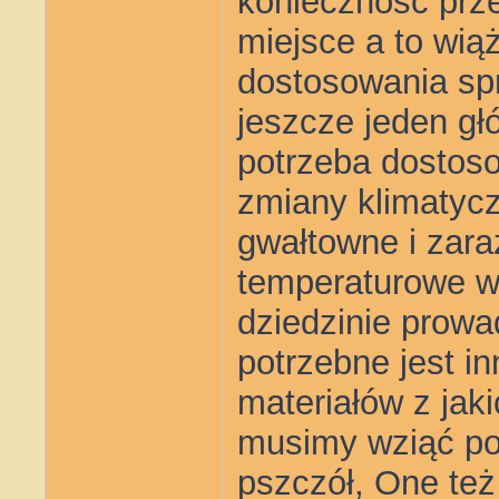
konieczność prz
miejsce a to wią
dostosowania spr
jeszcze jeden gł
potrzeba dostoso
zmiany klimatyczn
gwałtowne i zar
temperaturowe w
dziedzinie prowa
potrzebne jest in
materiałów z jak
musimy wziąć p
pszczół, One też