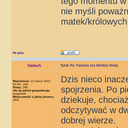
tego momentu w s
nie myśli poważn
matek/królowych, 
Na górę
StefanS
Tytuł:
Re: Pasieka zza Wielkiej Wody.
Dzis nieco inacz
Rejestracja:
13 marca 2021,
02:44 - sob
spojrzenia. Po pi
Posty:
268
Ule na jakich gospodaruję:
langstroth
dziekuje, chocia
Miejscowość z jakiej piszesz:
USA
odczytywać w dwo
dobrej wierze.