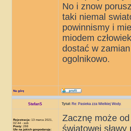
No i znow porusz
taki niemal swia
powinnismy i mie
miodem człowiek
dostać w zamian
ogolnikowo.
Na górę
StefanS
Tytuł:
Re: Pasieka zza Wielkiej Wody.
Zacznę może od t
Rejestracja:
13 marca 2021,
02:44 - sob
światowej sławy 
Posty:
268
Ule na jakich gospodaruję: