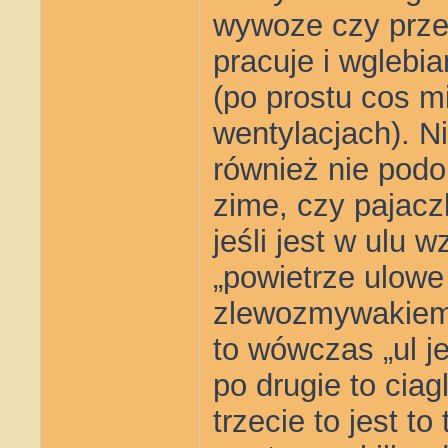
wywoze czy prze
pracuje i wglebia
(po prostu cos m
wentylacjach). Ni
również nie podo
zime, czy pajacz
jeśli jest w ulu w
„powietrze ulowe
zlewozmywakiem”
to wówczas „ul j
po drugie to cia
trzecie to jest t