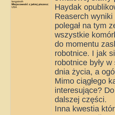
langstroth
Haydak opublikow
Miejscowość z jakiej piszesz:
USA
Reaserch wyniki
polegał na tym z
wszystkie komór
do momentu zask
robotnice. I jak 
robotnice były w
dnia życia, a og
Mimo ciągłego ka
interesujące? Do
dalszej części.
Inna kwestia któ