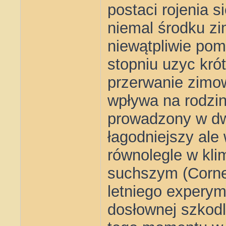
postaci rojenia 
niemal środku zi
niewątpliwie p
stopniu uzyc krót
przerwanie zimo
wpływa na rodzin
prowadzony w dw
łagodniejszy ale 
równolegle w kl
suchszym (Cornel
letniego expery
dosłownej szkodl