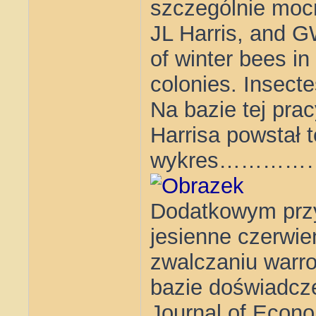
szczególnie mocn
JL Harris, and G
of winter bees in
colonies. Insecte
Na bazie tej prac
Harrisa powstał t
wykres…………
Dodatkowym prz
jesienne czerwie
zwalczaniu warr
bazie doświadcz
Journal of Econ