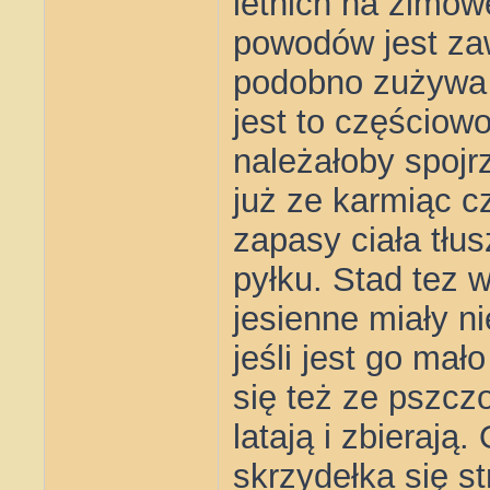
letnich na zimo
powodów jest zaw
podobno zużywa s
jest to częściowo
należałoby spojr
już ze karmiąc 
zapasy ciała tłu
pyłku. Stad tez 
jesienne miały n
jeśli jest go ma
się też ze pszcz
latają i zbierają
skrzydełka się s