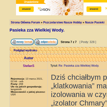
Strona Główna Forum
»
Pszczelarstwo Nasze Hobby
»
Nasze Pasieki
Pasieka zza Wielkiej Wody.
Strona
7
z
7
[ Posty: 328 ]
Podgląd wydruku
Autor
StefanS
Tytuł:
Re: Pasieka zza Wielkiej Wody.
Dziś chciałbym p
Rejestracja:
13 marca 2021,
02:44 - sob
„klatkowania” ma
Posty:
268
Ule na jakich gospodaruję:
langstroth
izolowania w cz
Miejscowość z jakiej piszesz:
USA
„izolator Chmary