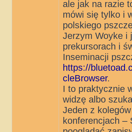
ale jak na razie 
mówi się tylko i
polskiego pszcze
Jerzym Woyke i 
prekursorach i ś
Inseminacji pszcz
https://bluetoad.
cleBrowser
.
I to praktycznie
widzę albo szuk
Jeden z kolegów
konferencjach –
pooglądać zapisy