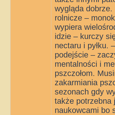
wygląda dobrze. 
rolnicze – monok
wypiera wielośro
idzie – kurczy s
nectaru i pyłku. 
podejście – zacz
mentalności i m
pszczołom. Mus
zakarmiania pszcz
sezonach gdy wys
także potrzebna 
naukowcami bo s