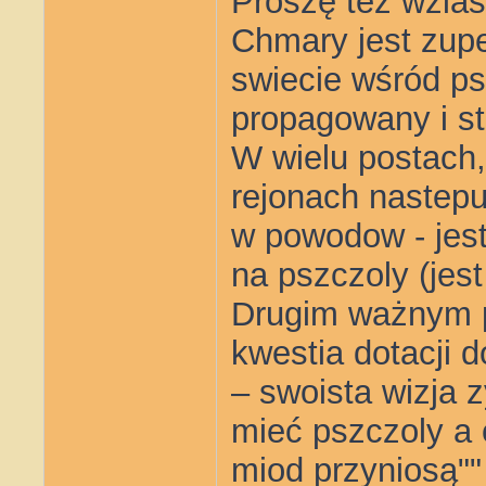
Proszę tez wzias
Chmary jest zupe
swiecie wśród ps
propagowany i s
W wielu postach, 
rejonach nastepu
w powodow - jes
na pszczoly (jest
Drugim ważnym p
kwestia dotacji 
– swoista wizja 
mieć pszczoly a 
miod przyniosą