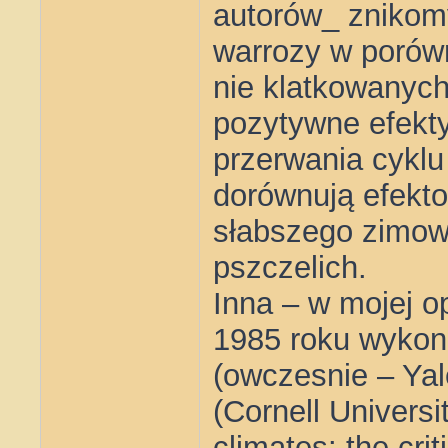
autorów_ znikomy
warrozy w porówn
nie klatkowanych
pozytywne efekty
przerwania cyklu
dorównują efekt
słabszego zimow
pszczelich.
Inna – w mojej op
1985 roku wykon
(owczesnie – Yale
(Cornell Universi
climates: the cri