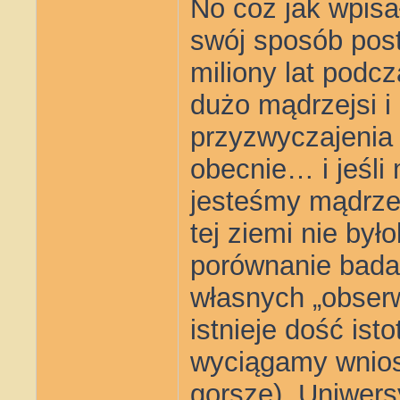
No coz jak wpis
swój sposób pos
miliony lat podc
dużo mądrzejsi i
przyzwyczajenia
obecnie… i jeśli
jesteśmy mądrzej
tej ziemi nie był
porównanie bada
własnych „obserw
istnieje dość ist
wyciągamy wnios
gorsze), Uniwersy