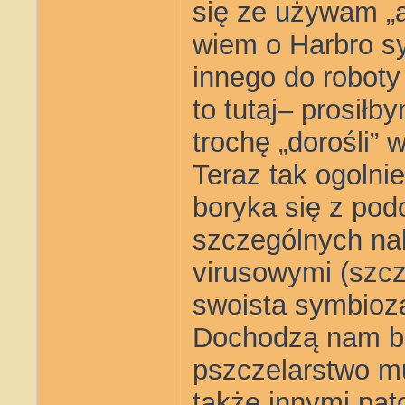
się ze używam „a
wiem o Harbro sy
innego do roboty
to tutaj– prosił
trochę „dorośli” 
Teraz tak ogolni
boryka się z po
szczególnych nal
virusowymi (szcz
swoista symbioza
Dochodzą nam ba
pszczelarstwo mu
także innymi pato