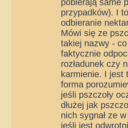
pobierają same 
przypadków). I t
odbieranie nekta
Mówi się ze psz
takiej nazwy - c
faktycznie odpo
rozładunek czy n
karmienie. I jest
forma porozumie
jeśli pszczoły o
dłużej jak pszczo
nich sygnał ze w
jeśli jest odwrotn