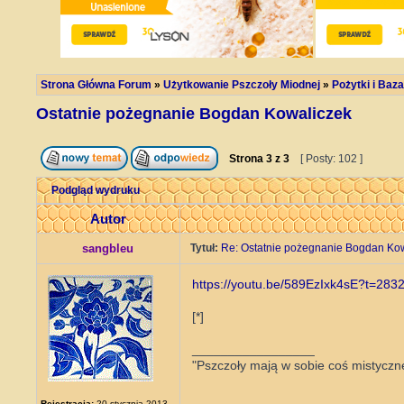
Strona Główna Forum
»
Użytkowanie Pszczoły Miodnej
»
Pożytki i Ba
Ostatnie pożegnanie Bogdan Kowaliczek
Strona
3
z
3
[ Posty: 102 ]
Podgląd wydruku
Autor
sangbleu
Tytuł:
Re: Ostatnie pożegnanie Bogdan Ko
https://youtu.be/589EzIxk4sE?t=283
[*]
_________________
"Pszczoły mają w sobie coś mistyczne
Rejestracja:
20 stycznia 2013,