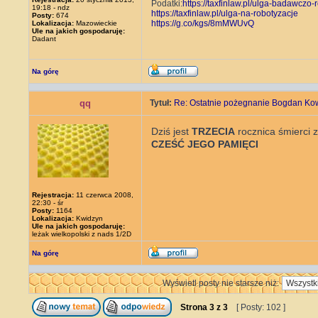
Podatki:
https://taxfinlaw.pl/ulga-badawc
19:18 - ndz
https://taxfinlaw.pl/ulga-na-robotyzacje
Posty:
674
https://g.co/kgs/8mMWUvQ
Lokalizacja:
Mazowieckie
Ule na jakich gospodaruję:
Dadant
Na górę
qq
Tytuł:
Re: Ostatnie pożegnanie Bogdan Ko
Dziś jest
TRZECIA
rocznica śmierci 
CZEŚĆ JEGO PAMIĘCI
Rejestracja:
11 czerwca 2008,
22:30 - śr
Posty:
1164
Lokalizacja:
Kwidzyn
Ule na jakich gospodaruję:
leżak wielkopolski z nads 1/2D
Na górę
Wyświetl posty nie starsze niż:
Strona
3
z
3
[ Posty: 102 ]