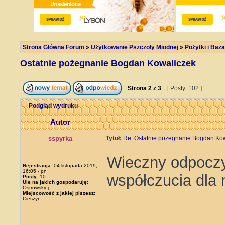
Strona Główna Forum
»
Użytkowanie Pszczoły Miodnej
»
Pożytki i Ba
Ostatnie pożegnanie Bogdan Kowaliczek
Strona
2
z
3
[ Posty: 102 ]
Podgląd wydruku
Autor
sspyrka
Tytuł:
Re: Ostatnie pożegnanie Bogdan Ko
Wieczny odpoczy
Rejestracja:
04 listopada 2019,
16:05 - pn
współczucia dla 
Posty:
10
Ule na jakich gospodaruję:
Ostrowskiej
Miejscowość z jakiej piszesz:
Cieszyn