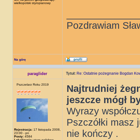
wielkopolski styropianowy
_____________
Pozdrawiam Sła
Na górę
paraglider
Tytuł:
Re: Ostatnie pożegnanie Bogdan Ko
Pszczelarz Roku 2019
Najtrudniej żeg
jeszcze mógł b
Wyrazy współczuc
Pszczółki masz ju
Rejestracja:
17 listopada 2008,
nie kończy .
23:00 - pn
Posty:
4584
Lokalizacja:
stare polichno