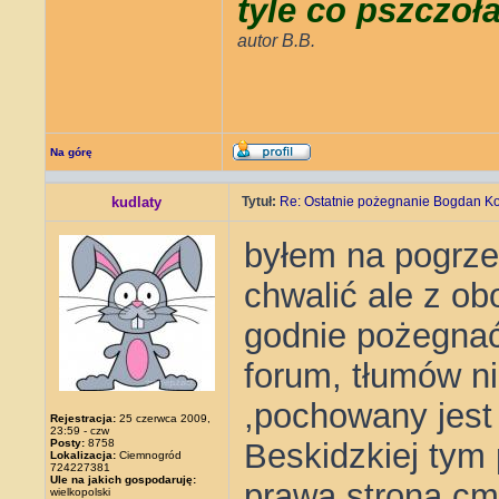
tyle co pszczoł
autor B.B.
Na górę
kudlaty
Tytuł:
Re: Ostatnie pożegnanie Bogdan K
byłem na pogrzeb
chwalić ale z o
godnie pożegnać,
forum, tłumów n
,pochowany jest
Rejestracja:
25 czerwca 2009,
23:59 - czw
Posty:
8758
Beskidzkiej tym
Lokalizacja:
Ciemnogród
724227381
Ule na jakich gospodaruję:
prawa strona cm
wielkopolski