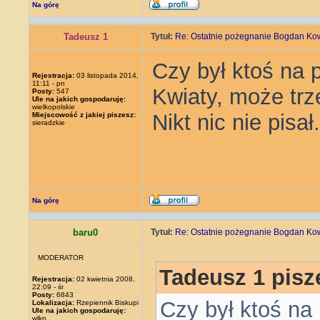
Na górę
Tadeusz 1
Tytuł:
Re: Ostatnie pożegnanie Bogdan Ko
Czy był ktoś na 
Rejestracja:
03 listopada 2014,
11:11 - pn
Kwiaty, może trz
Posty:
547
Ule na jakich gospodaruję:
wielkopolskie
Nikt nic nie pisał.
Miejscowość z jakiej piszesz:
sieradzkie
Na górę
baru0
Tytuł:
Re: Ostatnie pożegnanie Bogdan Ko
MODERATOR
Tadeusz 1 pisz
Rejestracja:
02 kwietnia 2008,
22:09 - śr
Posty:
6843
Czy był ktoś na
Lokalizacja:
Rzepiennik Biskupi
Ule na jakich gospodaruję:
wlkp