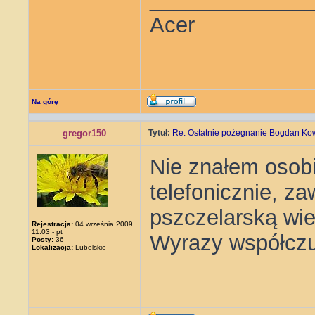
Acer
Na górę
gregor150
Tytuł:
Re: Ostatnie pożegnanie Bogdan Ko
Nie znałem osobi
telefonicznie, z
pszczelarską wie
Rejestracja:
04 września 2009,
11:03 - pt
Wyrazy współczu
Posty:
36
Lokalizacja:
Lubelskie