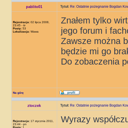
pablito01
Tytuł:
Re: Ostatnie pożegnanie Bogdan Ko
Znałem tylko wir
Rejestracja:
02 lipca 2008,
23:45 - śr
jego forum i fach
Posty:
53
Lokalizacja:
Wawa
Zawsze można był
będzie mi go br
Do zobaczenia po
Na górę
ztoczek
Tytuł:
Re: Ostatnie pożegnanie Bogdan Ko
Wyrazy współczuc
Rejestracja:
17 stycznia 2011,
23:44 - pn
Posty:
1