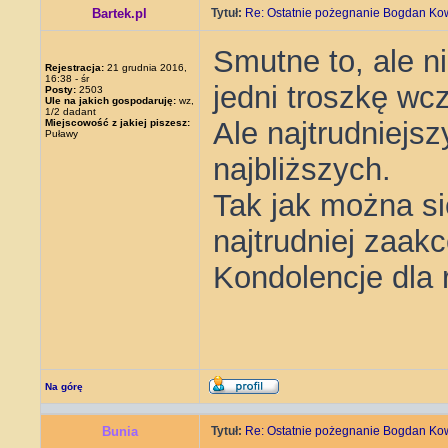
Bartek.pl
Tytuł:
Re: Ostatnie pożegnanie Bogdan Ko
Smutne to, ale n
Rejestracja:
21 grudnia 2016,
16:38 - śr
jedni troszkę wcz
Posty:
2503
Ule na jakich gospodaruję:
wz,
1/2 dadant
Ale najtrudniejszy
Miejscowość z jakiej piszesz:
Puławy
najbliższych.
Tak jak można si
najtrudniej zaak
Kondolencje dla 
Na górę
Bunia
Tytuł:
Re: Ostatnie pożegnanie Bogdan Ko