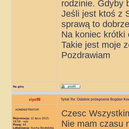
rodzinie. Gdyby 
Jeśli jest ktoś z
sprawą to dobrze
Na koniec krótki 
Takie jest moje z
Pozdrawiam
Na górę
ziyo98
Tytuł:
Re: Ostatnie pożegnanie Bogdan Ko
ADMINISTRATOR
Czesc Wszystki
Rejestracja:
11 lipca 2015,
Nie mam czasu na
19:56 - sob
Posty:
44
Lokalizacja:
Sucha Beskidzka