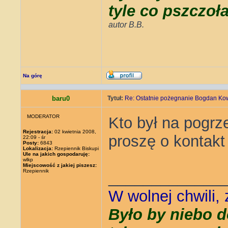
tyle co pszczoł
autor B.B.
Na górę
baru0
Tytuł:
Re: Ostatnie pożegnanie Bogdan Ko
MODERATOR
Kto był na pogr
Rejestracja:
02 kwietnia 2008,
proszę o kontakt
22:09 - śr
Posty:
6843
Lokalizacja:
Rzepiennik Biskupi
Ule na jakich gospodaruję:
wlkp
Miejscowość z jakiej piszesz:
Rzepiennik
_____________
W wolnej chwili,
Było by niebo d