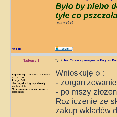
Było by niebo d
tyle co pszczoł
autor B.B.
Na górę
Tadeusz 1
Tytuł:
Re: Ostatnie pożegnanie Bogdan Ko
Wnioskuję o :
Rejestracja:
03 listopada 2014,
11:11 - pn
- zorganizowanie
Posty:
547
Ule na jakich gospodaruję:
wielkopolskie
- po mszy złożen
Miejscowość z jakiej piszesz:
sieradzkie
Rozliczenie ze s
zakup wkładów do