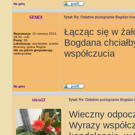
Na górę
SENEX
Tytuł:
Re: Ostatnie pożegnanie Bogdan Ko
Łącząc się w żał
Rejestracja:
16 czerwca 2013,
09:33 - ndz
Bogdana chciałb
Posty:
50
Lokalizacja:
woj łódzkie, powiat
Brzeziny, gmina Rogów
współczucia
Ule na jakich gospodaruję:
wielkopolskie
Na górę
idzia12
Tytuł:
Re: Ostatnie pożegnanie Bogdan 
Wieczny odpocz
Wyrazy współczu