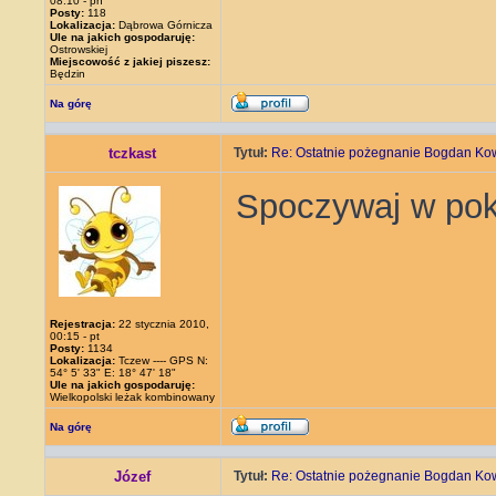
08:10 - pn
Posty:
118
Lokalizacja:
Dąbrowa Górnicza
Ule na jakich gospodaruję:
Ostrowskiej
Miejscowość z jakiej piszesz:
Będzin
Na górę
tczkast
Tytuł:
Re: Ostatnie pożegnanie Bogdan Ko
Spoczywaj w pok
Rejestracja:
22 stycznia 2010,
00:15 - pt
Posty:
1134
Lokalizacja:
Tczew ---- GPS N:
54° 5' 33" E: 18° 47' 18"
Ule na jakich gospodaruję:
Wielkopolski leżak kombinowany
Na górę
Józef
Tytuł:
Re: Ostatnie pożegnanie Bogdan Ko