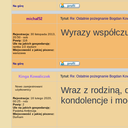
Na górę
michał52
Tytuł:
Re: Ostatnie pożegnanie Bogdan Ko
Wyrazy współczuc
Rejestracja:
30 listopada 2013,
20:50 - sob
Posty:
116
Ule na jakich gospodaruję:
ramka 1/2 dadant
Miejscowość z jakiej piszesz:
warszawa
Na górę
Kinga Kowaliczek
Tytuł:
Re: Ostatnie pożegnanie Bogdan Ko
Nowo zarejestrowani
Wraz z rodziną, 
użytkownicy
kondolencje i mo
Rejestracja:
16 lutego 2020,
00:25 - ndz
Posty:
2
Ule na jakich gospodaruję:
Pasieka Ambrozja
Miejscowość z jakiej piszesz:
Durham