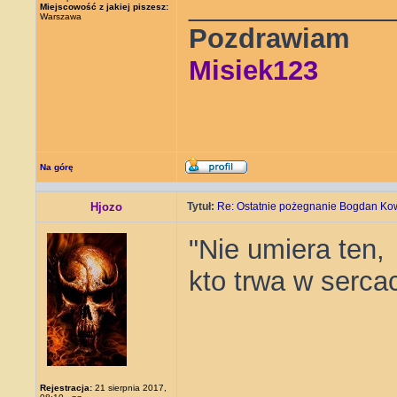
_____________
Miejscowość z jakiej piszesz:
Warszawa
Pozdrawiam
Misiek123
Na górę
Hjozo
Tytuł:
Re: Ostatnie pożegnanie Bogdan Ko
"Nie umiera ten,
kto trwa w serca
Rejestracja:
21 sierpnia 2017,