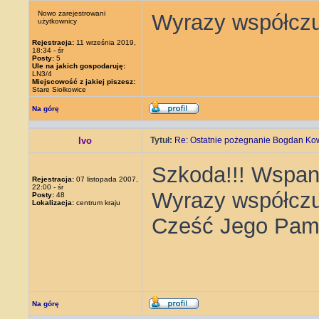
Nowo zarejestrowani
Wyrazy współczuc
użytkownicy
Rejestracja:
11 września 2019,
18:34 - śr
Posty:
5
Ule na jakich gospodaruję:
LN3/4
Miejscowość z jakiej piszesz:
Stare Siołkowice
Na górę
Ivo
Tytuł:
Re: Ostatnie pożegnanie Bogdan Ko
Szkoda!!! Wspani
Rejestracja:
07 listopada 2007,
22:00 - śr
Wyrazy współczu
Posty:
48
Lokalizacja:
centrum kraju
Cześć Jego Pami
Na górę