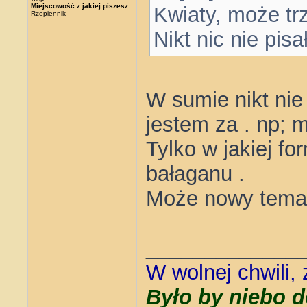
Miejscowość z jakiej piszesz:
Kwiaty, może tr
Rzepiennik
Nikt nic nie pisał
W sumie nikt nie
jestem za . np; 
Tylko w jakiej fo
bałaganu .
Może nowy temat 
_____________
W wolnej chwili,
Było by niebo d