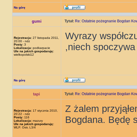
Na górę
gumi
Tytuł:
Re: Ostatnie pożegnanie Bogdan Ko
Wyrazy współczu
Rejestracja:
27 listopada 2011,
20:00 - ndz
,niech spoczywa
Posty:
3
Lokalizacja:
podkarpacie
Ule na jakich gospodaruję:
wielkopolski12
Na górę
tapi
Tytuł:
Re: Ostatnie pożegnanie Bogdan Ko
Z żalem przyjął
Rejestracja:
17 stycznia 2010,
20:22 - ndz
Bogdana. Będę si
Posty:
116
Lokalizacja:
mazury
Ule na jakich gospodaruję:
WLP. Ostr, L3/4