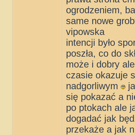
ogrodzeniem, bar
same nowe grob
vipowska
intencji było sp
poszła, co do sk
może i dobry ale
czasie okazuje si
nadgorliwym
ja
się pokazać a ni
po ptokach ale 
dogadać jak będ
przekaże a jak 