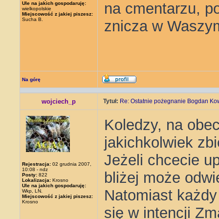
na cmentarzu, po
Ule na jakich gospodaruję:
wielkopolskie
Miejscowość z jakiej piszesz:
Sucha B.
znicza w Waszym
Na górę
wojciech_p
Tytuł:
Re: Ostatnie pożegnanie Bogdan Ko
Koledzy, na obe
jakichkolwiek zb
Jeżeli chcecie u
Rejestracja:
02 grudnia 2007,
10:08 - ndz
bliżej może odwie
Posty:
822
Lokalizacja:
Krosno
Ule na jakich gospodaruję:
Natomiast każdy
Wkp, LN.
Miejscowość z jakiej piszesz:
Krosno
się w intencji Z