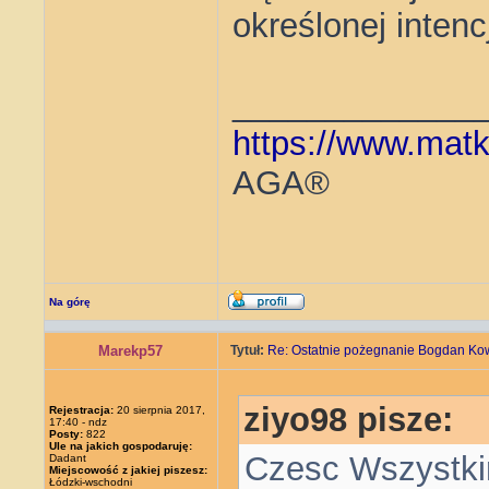
określonej intenc
_____________
https://www.matk
AGA®
Na górę
Marekp57
Tytuł:
Re: Ostatnie pożegnanie Bogdan Ko
ziyo98 pisze:
Rejestracja:
20 sierpnia 2017,
17:40 - ndz
Posty:
822
Ule na jakich gospodaruję:
Czesc Wszystki
Dadant
Miejscowość z jakiej piszesz:
Łódzki-wschodni