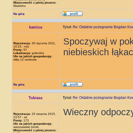
Miejscowość z jakiej piszesz:
Wawelno
Na górę
kamiza
Tytuł:
Re: Ostatnie pożegnanie Bogdan Ko
Spoczywaj w poko
Rejestracja:
30 stycznia 2011,
10:23 - ndz
niebieskich łąkac
Posty:
57
Lokalizacja:
goleniów
Ule na jakich gospodaruję:
wlkp 12 ramkowe
Na górę
Tobiasz
Tytuł:
Re: Ostatnie pożegnanie Bogdan Ko
Wieczny odpoczy
Rejestracja:
25 sierpnia 2015,
23:57 - wt
Posty:
173
Ule na jakich gospodaruję:
warszawskie komb.
Miejscowość z jakiej piszesz: