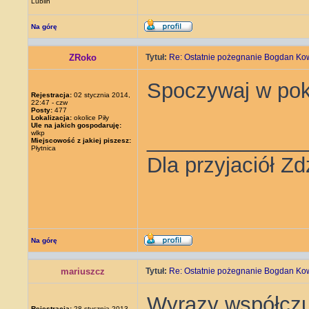
Lublin
Na górę
ZRoko
Tytuł:
Re: Ostatnie pożegnanie Bogdan Ko
Spoczywaj w pok
Rejestracja:
02 stycznia 2014,
22:47 - czw
Posty:
477
Lokalizacja:
okolice Piły
Ule na jakich gospodaruję:
_____________
wlkp
Miejscowość z jakiej piszesz:
Płytnica
Dla przyjaciół Zd
Na górę
mariuszcz
Tytuł:
Re: Ostatnie pożegnanie Bogdan Ko
Wyrazy współczuc
Rejestracja:
28 stycznia 2013,