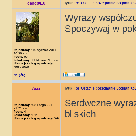
gang8410
Tytuł:
Re: Ostatnie pożegnanie Bogdan Ko
Wyrazy współczuc
Spoczywaj w po
Rejestracja:
10 stycznia 2011,
16:58 - pn
Posty:
69
Lokalizacja:
Nakło nad Notecią
Ule na jakich gospodaruję:
korpusowe
Na górę
Acer
Tytuł:
Re: Ostatnie pożegnanie Bogdan Ko
Serdwczne wyrazy
Rejestracja:
08 lutego 2011,
21:21 - wt
bliskich
Posty:
4
Lokalizacja:
Piła
Ule na jakich gospodaruję:
WP
_____________