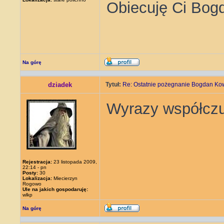
Obiecuję Ci Bogd
Na górę
dziadek
Tytuł:
Re: Ostatnie pożegnanie Bogdan Ko
Wyrazy współczu
Rejestracja:
23 listopada 2009,
22:14 - pn
Posty:
30
Lokalizacja:
Miecierzyn
Rogowo
Ule na jakich gospodaruję:
wlkp
Na górę