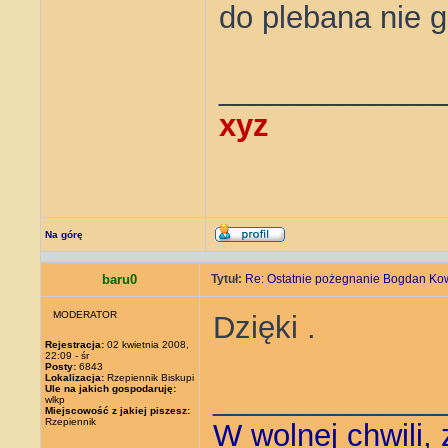
do plebana nie g
_____________
xyz
Na górę
baru0
Tytuł:
Re: Ostatnie pożegnanie Bogdan Ko
MODERATOR
Dzięki .
Rejestracja:
02 kwietnia 2008,
22:09 - śr
Posty:
6843
Lokalizacja:
Rzepiennik Biskupi
_____________
Ule na jakich gospodaruję:
wlkp
Miejscowość z jakiej piszesz:
Rzepiennik
W wolnej chwili,