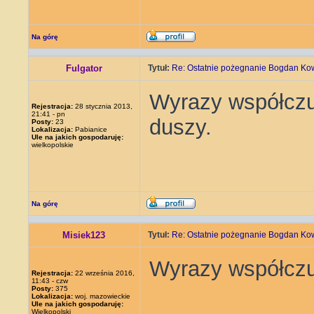
Na górę
Fulgator
Tytuł:
Re: Ostatnie pożegnanie Bogdan Ko
Wyrazy współczu
Rejestracja:
28 stycznia 2013,
21:41 - pn
duszy.
Posty:
23
Lokalizacja:
Pabianice
Ule na jakich gospodaruję:
wielkopolskie
Na górę
Misiek123
Tytuł:
Re: Ostatnie pożegnanie Bogdan Ko
Wyrazy współczuc
Rejestracja:
22 września 2016,
11:43 - czw
Posty:
375
Lokalizacja:
woj. mazowieckie
Ule na jakich gospodaruję:
Wielkopolski