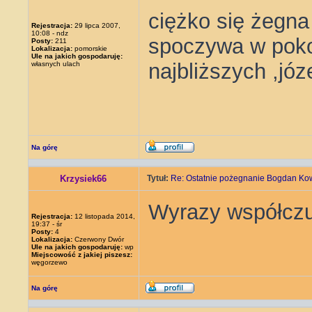
ciężko się żegna
Rejestracja:
29 lipca 2007,
10:08 - ndz
spoczywa w poko
Posty:
211
Lokalizacja:
pomorskie
Ule na jakich gospodaruję:
najbliższych ,józ
własnych ulach
Na górę
Krzysiek66
Tytuł:
Re: Ostatnie pożegnanie Bogdan Ko
Wyrazy współczuc
Rejestracja:
12 listopada 2014,
19:37 - śr
Posty:
4
Lokalizacja:
Czerwony Dwór
Ule na jakich gospodaruję:
wp
Miejscowość z jakiej piszesz:
węgorzewo
Na górę