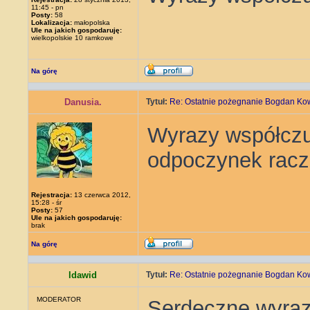
11:45 - pn
Posty:
58
Lokalizacja:
małopolska
Ule na jakich gospodaruję:
wielkopolskie 10 ramkowe
Na górę
Danusia.
Tytuł:
Re: Ostatnie pożegnanie Bogdan Ko
Wyrazy współczuc
odpoczynek racz
Rejestracja:
13 czerwca 2012,
15:28 - śr
Posty:
57
Ule na jakich gospodaruję:
brak
Na górę
ldawid
Tytuł:
Re: Ostatnie pożegnanie Bogdan Ko
MODERATOR
Serdeczne wyrazy