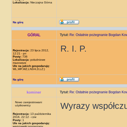
Lokalizacja:
Nieczajna Górna
Na górę
GÓRAL
Tytuł:
Re: Ostatnie pożegnanie Bogdan Ko
R. I. P.
Rejestracja:
23 lipca 2012,
12:21 - pn
Posty:
736
Lokalizacja:
południowe
mazowsze
Ule na jakich gospodaruję:
WL,WP,WZ,LN3/4,D,LZ:)
Na górę
kominer
Tytuł:
Re: Ostatnie pożegnanie Bogdan Ko
Nowo zarejestrowani
Wyrazy współczuc
użytkownicy
Rejestracja:
13 października
2016, 22:12 - czw
Posty:
1
Ule na jakich gospodaruję:
warszawski poszerzany