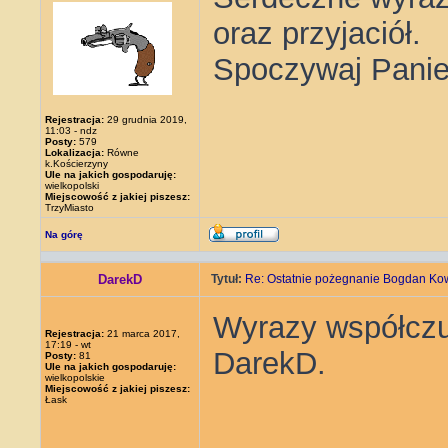
oraz przyjaciół.
Spoczywaj Panie
Rejestracja:
29 grudnia 2019,
11:03 - ndz
Posty:
579
Lokalizacja:
Równe
k.Kościerzyny
Ule na jakich gospodaruję:
wielkopolski
Miejscowość z jakiej piszesz:
TrzyMiasto
Na górę
DarekD
Tytuł:
Re: Ostatnie pożegnanie Bogdan Ko
Wyrazy współczuc
Rejestracja:
21 marca 2017,
17:19 - wt
DarekD.
Posty:
81
Ule na jakich gospodaruję:
wielkopolskie
Miejscowość z jakiej piszesz:
Łask