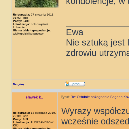
kondolencje, w 
Rejestracja:
27 stycznia 2013,
01:03 - ndz
____________
Posty:
3409
Lokalizacja:
dolnośląskie/
Lubomierz
Ewa
Ule na jakich gospodaruję:
wielkopolski korpusowy
Nie sztuką jest
zdrowiu utrzym
Na górę
sławek k..
Tytuł:
Re: Ostatnie pożegnanie Bogdan Ko
Wyrazy współczuc
Rejestracja:
13 listopada 2010,
22:09 - sob
wcześnie odszed
Posty:
463
Lokalizacja:
ALEKSANDROW
KUJ
Ule na jakich gospodaruję: