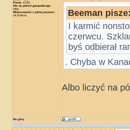
Posty:
4158
Ule na jakich gospodaruję:
wlkp
Beeman pisze
Miejscowość z jakiej piszesz:
ok.Kalisza
I karmić nonsto
czerwcu. Szkla
byś odbierał r
. Chyba w Kana
Albo liczyć na p
Na górę