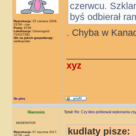
czerwcu. Szklan
byś odbierał ra
Rejestracja:
25 czerwca 2009,
23:59 - czw
Posty:
8758
. Chyba w Kana
Lokalizacja:
Ciemnogród
724227381
Ule na jakich gospodaruję:
wielkopolski
_____________
xyz
Na górę
Hieronim
Tytuł:
Re: Czy ktos próbował wykonania zs
MODERATOR
kudlaty pisze:
Rejestracja:
07 stycznia 2017,
10:28 - sob