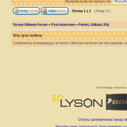
Wyświetl posty nie starsze niż:
Strona
1
z
1
[ Posty: 5 ]
Strona Główna Forum
»
Pszczelarstwo
»
Pakiet, Odkład, Rój
Kto jest online
Użytkownicy przeglądający to forum: Obecnie na forum nie ma żadnego za
Technologię dostarcza
Chcesz zareklamować swoją stro
"Wszystkie prawa zastrzeżone"©. Zakaz powielania i roz