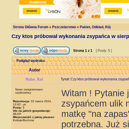
Strona Główna Forum
»
Pszczelarstwo
»
Pakiet, Odkład, Rój
Czy ktos próbował wykonania zsypańca w sierp
Strona
1
z
1
[ Posty: 5 ]
Podgląd wydruku
Autor
Robo_Kol
Tytuł:
Czy ktos próbował wykonania zsypań
Nowo zarejestrowani
Witam ! Pytanie 
użytkownicy
zsypańcem ulik 
Rejestracja:
22 marca 2024,
13:42 - pt
Posty:
5
matkę "na zapas
Ule na jakich gospodaruję:
WLKP
Miejscowość z jakiej piszesz:
Kobyle/Bochnia
potrzebna. Już s