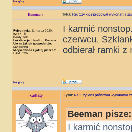
Na górę
Beeman
Tytuł:
Re: Czy ktos próbował wykonania zs
I karmić nonstop
Rejestracja:
11 marca 2020,
02:47 - śr
czerwcu. Szklank
Posty:
536
Lokalizacja:
Hamilton, Kanada
Ule na jakich gospodaruję:
odbierał ramki z
Langstroth
Miejscowość z jakiej piszesz:
HAMILTON
Na górę
kudlaty
Tytuł:
Re: Czy ktos próbował wykonania z
Beeman pisze:
I karmić nonsto