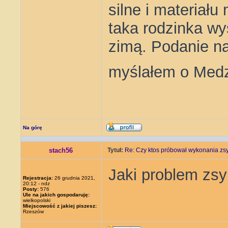
silne i materiał
taka rodzinka wy
zimą. Podanie n
myślałem o Medz
Na górę
stach56
Tytuł:
Re: Czy ktos próbował wykonania zs
Jaki problem zsy
Rejestracja:
26 grudnia 2021,
20:12 - ndz
Posty:
576
Ule na jakich gospodaruję:
wielkopolski
Miejscowość z jakiej piszesz:
Rzeszów