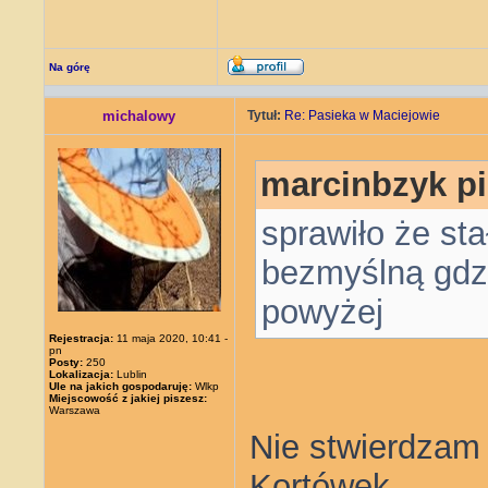
Na górę
michalowy
Tytuł:
Re: Pasieka w Maciejowie
marcinbzyk pi
sprawiło że sta
bezmyślną gdzi
powyżej
Rejestracja:
11 maja 2020, 10:41 -
pn
Posty:
250
Lokalizacja:
Lublin
Ule na jakich gospodaruję:
Wlkp
Miejscowość z jakiej piszesz:
Warszawa
Nie stwierdzam
Kortówek.