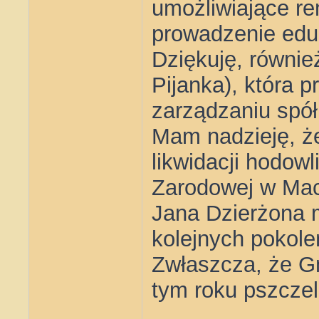
umożliwiające r
prowadzenie eduka
Dziękuję, równie
Pijanka), która p
zarządzaniu spół
Mam nadzieję, ż
likwidacji hodow
Zarodowej w Maci
Jana Dzierżona 
kolejnych pokole
Zwłaszcza, że G
tym roku pszczela