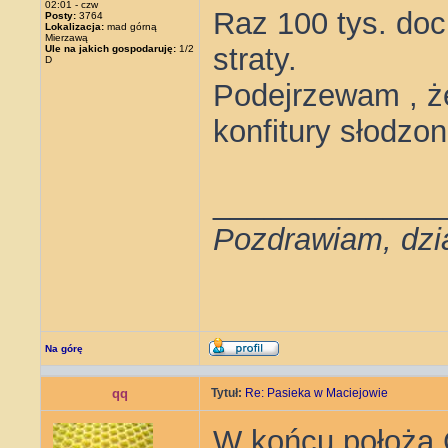
02:01 - czw
Raz 100 tys. doc
Posty:
3764
Lokalizacja:
mad górną
Mierzawą
straty.
Ule na jakich gospodaruję:
1/2
D
Podejrzewam , że
konfitury słodzo
_____________
Pozdrawiam, dzi
Na górę
qq
Tytuł:
Re: Pasieka w Maciejowie
W końcu położą