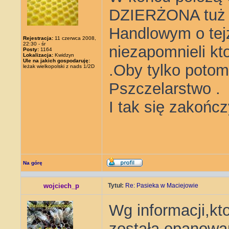
DZIERŻONA tuż
Handlowym o tej
Rejestracja:
11 czerwca 2008,
22:30 - śr
niezapomnieli kt
Posty:
1164
Lokalizacja:
Kwidzyn
Ule na jakich gospodaruję:
.Oby tylko potomn
leżak wielkopolski z nads 1/2D
Pszczelarstwo .
I tak się zakończy
Na górę
wojciech_p
Tytuł:
Re: Pasieka w Maciejowie
Wg informacji,kt
została opanowa