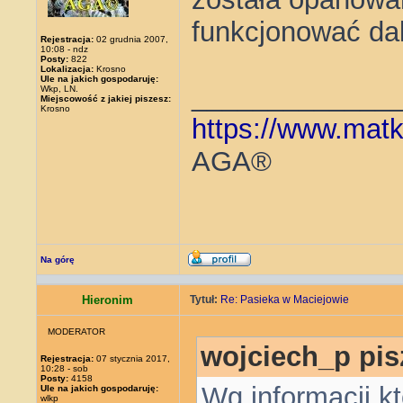
funkcjonować dal
Rejestracja:
02 grudnia 2007,
10:08 - ndz
Posty:
822
Lokalizacja:
Krosno
Ule na jakich gospodaruję:
_____________
Wkp, LN.
Miejscowość z jakiej piszesz:
Krosno
https://www.matk
AGA®
Na górę
Hieronim
Tytuł:
Re: Pasieka w Maciejowie
MODERATOR
wojciech_p pis
Rejestracja:
07 stycznia 2017,
10:28 - sob
Posty:
4158
Wg informacji,k
Ule na jakich gospodaruję:
wlkp