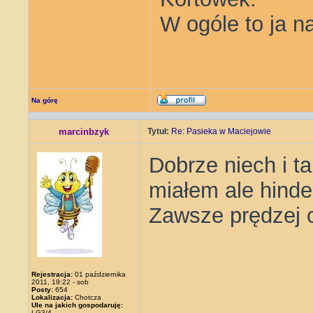
W ogóle to ja n
Na górę
marcinbzyk
Tytuł:
Re: Pasieka w Maciejowie
Dobrze niech i t
miałem ale hinder
Zawsze prędzej c
Rejestracja:
01 października
2011, 19:22 - sob
Posty:
654
Lokalizacja:
Chotcza
Ule na jakich gospodaruję:
LG3/4