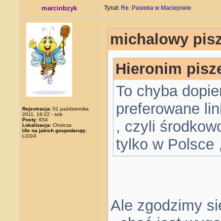
marcinbzyk
Tytuł:
Re: Pasieka w Maciejowie
michalowy pisz
Hieronim pisz
To chyba dopie
preferowane lin
Rejestracja:
01 października
2011, 19:22 - sob
Posty:
654
, czyli środkow
Lokalizacja:
Chotcza
Ule na jakich gospodaruję:
LG3/4
tylko w Polsce 
Ale zgodzimy si