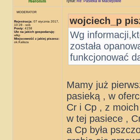
Hieronim
Tytuł:
Re: Pasieka w Maciejowie
MODERATOR
wojciech_p pis
Rejestracja:
07 stycznia 2017,
10:28 - sob
Posty:
4158
Wg informacji,k
Ule na jakich gospodaruję:
wlkp
Miejscowość z jakiej piszesz:
ok.Kalisza
została opanow
funkcjonować da
Mamy już pierws
pasieką , w oferc
Cr i Cp , z moic
w tej pasiece , 
a Cp była pszcz