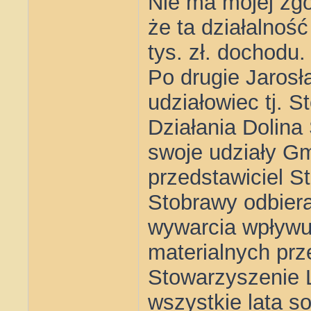
Nie ma mojej zgo
że ta działalnoś
tys. zł. dochodu.
Po drugie Jarosł
udziałowiec tj. 
Działania Dolin
swoje udziały G
przedstawiciel 
Stobrawy odbiera
wywarcia wpływu 
materialnych pr
Stowarzyszenie 
wszystkie lata so