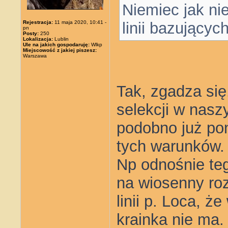
Niemiec jak ni
Rejestracja:
11 maja 2020, 10:41 -
linii bazującyc
pn
Posty:
250
Lokalizacja:
Lublin
Ule na jakich gospodaruję:
Wlkp
Miejscowość z jakiej piszesz:
Warszawa
Tak, zgadza się
selekcji w nas
podobno już pon
tych warunków.
Np odnośnie teg
na wiosenny roz
linii p. Loca, ż
krainka nie ma.