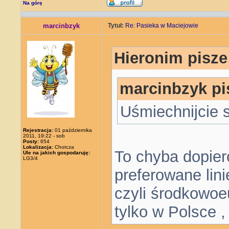
Na górę
marcinbzyk
Tytuł:
Re: Pasieka w Maciejowie
Hieronim pisze
marcinbzyk pi
Uśmiechnijcie s
Rejestracja:
01 października
2011, 19:22 - sob
Posty:
654
Lokalizacja:
Chotcza
To chyba dopier
Ule na jakich gospodaruję:
LG3/4
preferowane lini
czyli środkowoe
tylko w Polsce ,