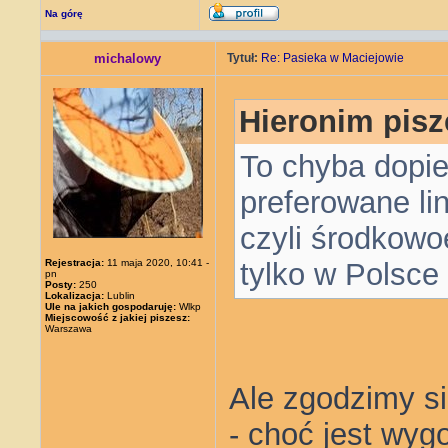
Na górę
michalowy
Tytuł:
Re: Pasieka w Maciejowie
Hieronim pisz
To chyba dopie
preferowane lin
czyli środkowo
Rejestracja:
11 maja 2020, 10:41 -
tylko w Polsce
pn
Posty:
250
Lokalizacja:
Lublin
Ule na jakich gospodaruję:
Wlkp
Miejscowość z jakiej piszesz:
Warszawa
Ale zgodzimy si
- choć jest wyg