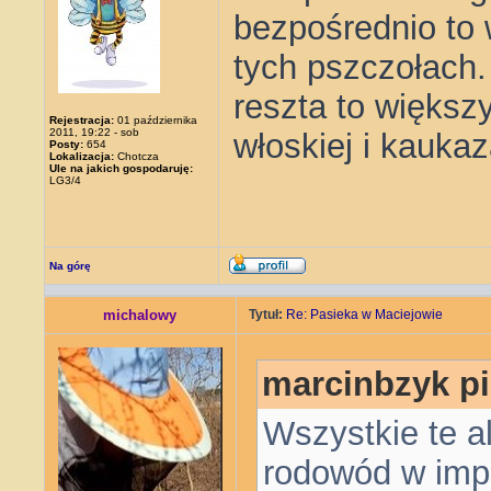
bezpośrednio to 
tych pszczołach.
reszta to większ
Rejestracja:
01 października
2011, 19:22 - sob
włoskiej i kaukaz
Posty:
654
Lokalizacja:
Chotcza
Ule na jakich gospodaruję:
LG3/4
Na górę
michalowy
Tytuł:
Re: Pasieka w Maciejowie
marcinbzyk pi
Wszystkie te al
rodowód w impor