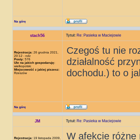
Na górę
stach56
Tytuł:
Re: Pasieka w Maciejowie
Czegoś tu nie ro
Rejestracja:
26 grudnia 2021,
20:12 - ndz
działalność przy
Posty:
576
Ule na jakich gospodaruję:
wielkopolski
dochodu.) to o ja
Miejscowość z jakiej piszesz:
Rzeszów
Na górę
JM
Tytuł:
Re: Pasieka w Maciejowie
W afekcie różne 
Rejestracja:
19 listopada 2009,