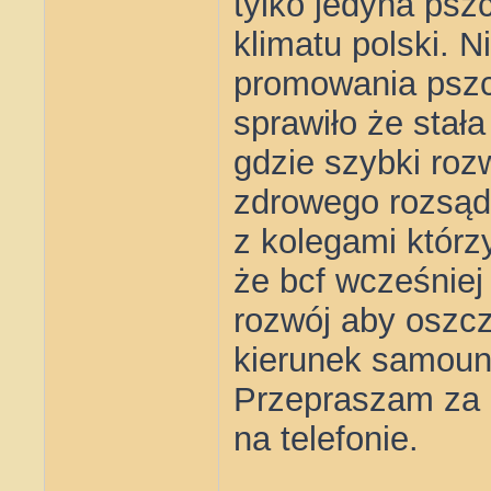
tylko jedyna psz
klimatu polski. Ni
promowania pszc
sprawiło że stał
gdzie szybki roz
zdrowego rozsąd
z kolegami którzy
że bcf wcześniej
rozwój aby oszcz
kierunek samouni
Przepraszam za b
na telefonie.