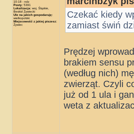
marcinbzyk pis
10:18 - ndz
Posty:
5391
Lokalizacja:
woj. Śląskie,
Czekać kiedy w
Beskid Żywiecki
Ule na jakich gospodaruję:
wielkopolski
Miejscowość z jakiej piszesz:
zamiast świń dzi
Żywiec
Prędzej wprowad
brakiem sensu p
(według nich) mę
zwierząt. Czyli c
już od 1 ula i g
weta z aktualizac