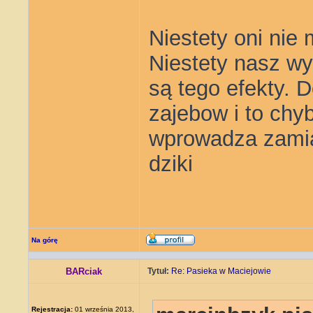
Niestety oni nie
Niestety nasz wyb
są tego efekty. 
zajebow i to chy
wprowadza zamia
dziki
Na górę
BARciak
Tytuł:
Re: Pasieka w Maciejowie
Rejestracja:
01 września 2013,