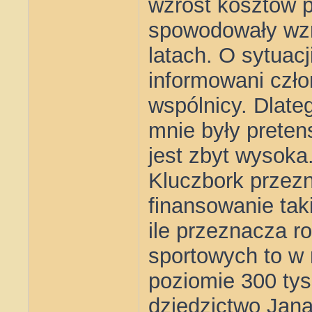
wzrost kosztów p
spowodowały wzr
latach. O sytuacj
informowani czł
wspólnicy. Dlate
mnie były pretens
jest zbyt wysoka
Kluczbork przez
finansowanie tak
ile przeznacza r
sportowych to w 
poziomie 300 tys
dziedzictwo Jan