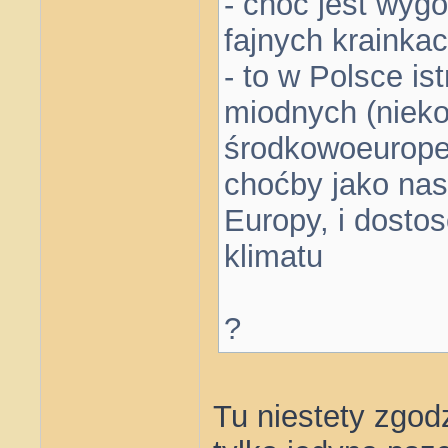
- choć jest wyg
fajnych krainka
- to w Polsce is
miodnych (nieko
środkowoeuropej
choćby jako nas
Europy, i dosto
klimatu
?
Tu niestety zgod