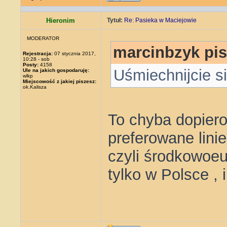
Hieronim
Tytuł:
Re: Pasieka w Maciejowie
MODERATOR
marcinbzyk pis
Rejestracja:
07 stycznia 2017,
10:28 - sob
Posty:
4158
Uśmiechnijcie si
Ule na jakich gospodaruję:
wlkp
Miejscowość z jakiej piszesz:
ok.Kalisza
To chyba dopiero
preferowane linie
czyli środkowoeu
tylko w Polsce ,