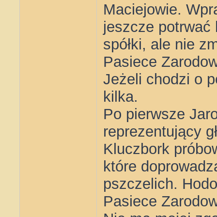
Maciejowie. Wpra
jeszcze potrwać 
spółki, ale nie z
Pasiece Zarodow
Jeżeli chodzi o p
kilka.
Po pierwsze Jaro
reprezentujący g
Kluczbork próbo
które doprowadzą
pszczelich. Hodo
Pasiece Zarodowe