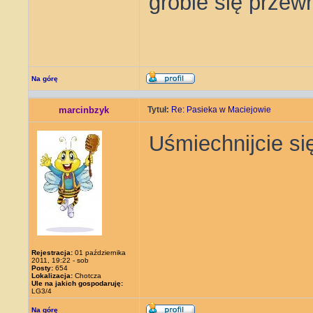
grobie się przew
Na górę
marcinbzyk
Tytuł:
Re: Pasieka w Maciejowie
Uśmiechnijcie się
Rejestracja:
01 października
2011, 19:22 - sob
Posty:
654
Lokalizacja:
Chotcza
Ule na jakich gospodaruję:
LG3/4
Na górę