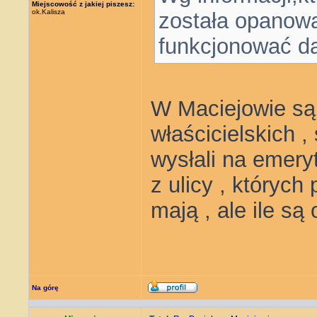
Miejscowość z jakiej piszesz:
ok.Kalisza
została opanow
funkcjonować da
W Maciejowie są
właścicielskich , 
wysłali na emery
z ulicy , których
mają , ale ile są
Na górę