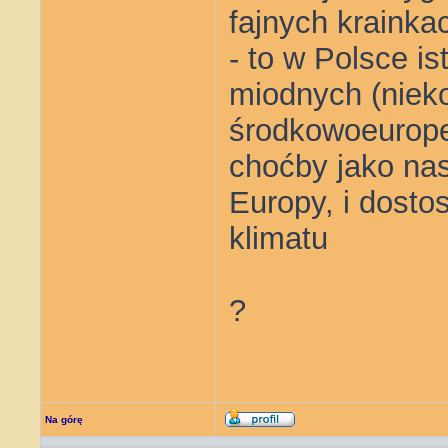
fajnych krainka
- to w Polsce i
miodnych (nieko
środkowoeurope
choćby jako na
Europy, i dosto
klimatu
?
Na górę