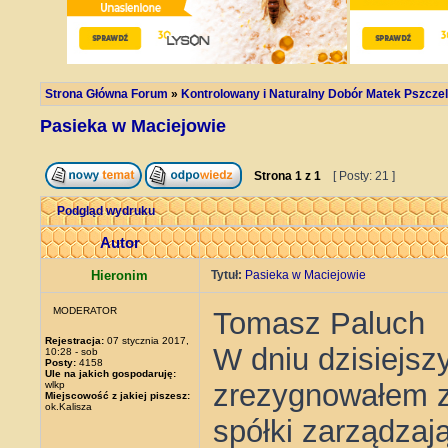
Strona Główna Forum
»
Kontrolowany i Naturalny Dobór Matek Pszczel
Pasieka w Maciejowie
Strona
1
z
1
[ Posty: 21 ]
Podgląd wydruku
Autor
Hieronim
Tytuł:
Pasieka w Maciejowie
MODERATOR
Tomasz Paluch
Rejestracja:
07 stycznia 2017,
W dniu dzisiejszy
10:28 - sob
Posty:
4158
Ule na jakich gospodaruję:
zrezygnowałem z 
wlkp
Miejscowość z jakiej piszesz:
ok.Kalisza
spółki zarządza