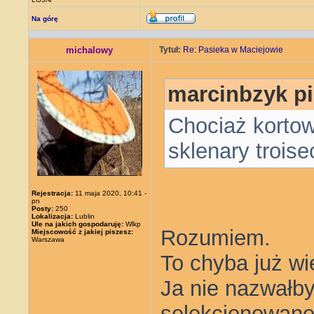
Na górę
michalowy
Tytuł:
Re: Pasieka w Maciejowie
marcinbzyk pi
Chociaż kortow
sklenary troise
Rejestracja:
11 maja 2020, 10:41 -
pn
Posty:
250
Lokalizacja:
Lublin
Ule na jakich gospodaruję:
Wlkp
Rozumiem.
Miejscowość z jakiej piszesz:
Warszawa
To chyba już wi
Ja nie nazwałby
selekcjonowanej