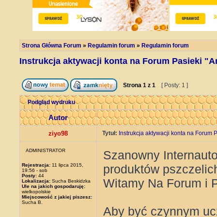
Strona Główna Forum
»
Regulamin forum
»
Regulamin forum
Instrukcja aktywacji konta na Forum Pasieki "
Strona
1
z
1
[ Posty: 1 ]
Podgląd wydruku
Autor
ziyo98
Tytuł:
Instrukcja aktywacji konta na Forum 
ADMINISTRATOR
Szanowny Internauto,
Rejestracja:
11 lipca 2015,
produktów pszczelic
19:56 - sob
Posty:
44
Witamy Na Forum i P
Lokalizacja:
Sucha Beskidzka
Ule na jakich gospodaruję:
wielkopolskie
Miejscowość z jakiej piszesz:
Sucha B.
Aby być czynnym ucz