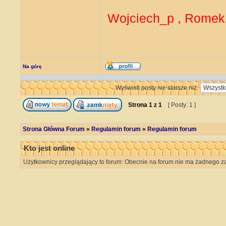
Wojciech_p , Rome
Na górę
Wyświetl posty nie starsze niż:
Strona
1
z
1
[ Posty: 1 ]
Strona Główna Forum
»
Regulamin forum
»
Regulamin forum
Kto jest online
Użytkownicy przeglądający to forum: Obecnie na forum nie ma żadnego za