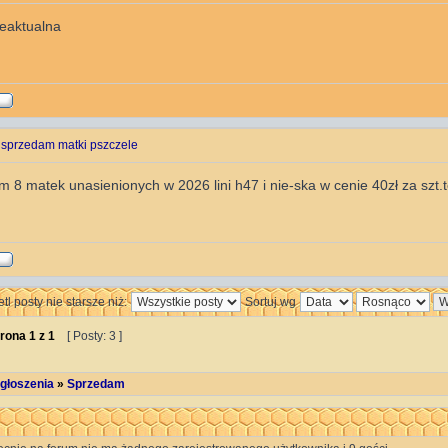
ieaktualna
 sprzedam matki pszczele
 8 matek unasienionych w 2026 lini h47 i nie-ska w cenie 40zł za szt.
tl posty nie starsze niż:
Sortuj wg
rona
1
z
1
[ Posty: 3 ]
głoszenia
»
Sprzedam