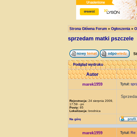
Strona Główna Forum
»
Ogłoszenia
»
O
sprzedam matki pszczele
St
Podgląd wydruku
Autor
marek1959
Tytuł:
spr
Sprzedam
Rejestracja:
24 sierpnia 2009,
17:59 - pn
Posty:
85
Lokalizacja:
brodnica
Na górę
marek1959
Tytuł:
Re: