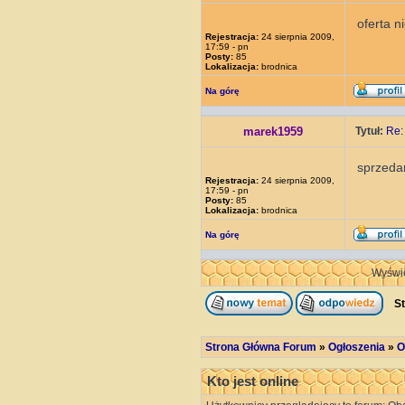
oferta n
Rejestracja:
24 sierpnia 2009,
17:59 - pn
Posty:
85
Lokalizacja:
brodnica
Na górę
marek1959
Tytuł:
Re:
sprzedam
Rejestracja:
24 sierpnia 2009,
17:59 - pn
Posty:
85
Lokalizacja:
brodnica
Na górę
Wyświe
St
Strona Główna Forum
»
Ogłoszenia
»
O
Kto jest online