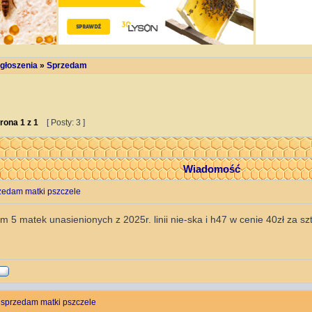
głoszenia
»
Sprzedam
rona
1
z
1
[ Posty: 3 ]
Wiadomość
zedam matki pszczele
 5 matek unasienionych z 2025r. linii nie-ska i h47 w cenie 40zł za sz
 sprzedam matki pszczele