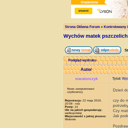
Strona Główna Forum
»
Kontrolowany i
Wychów matek pszczelich
St
Podgląd wydruku
Autor
maratonczyk
Tytuł:
Wyc
Nowo zarejestrowani
Dzień do
użytkownicy
czy do m
Rejestracja:
22 maja 2016,
20:08 - ndz
potrzeb
Posty:
14
Ule na jakich gospodaruję:
Czy mate
wielkopolskie
Jak pod
Miejscowość z jakiej piszesz:
Wołomin
Pozdra