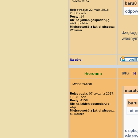
użytkownicy
baru0 
Rejestracja:
22 maja 2016,
odpowi
20:08 - ndz
Posty:
14
Ule na jakich gospodaruję:
wielkopolskie
Miejscowość z jakiej piszesz:
Wołomin
dziękuję
własnym
Na górę
Hieronim
Tytuł:
Re:
MODERATOR
marat
Rejestracja:
07 stycznia 2017,
10:28 - sob
Posty:
4158
baru
Ule na jakich gospodaruję:
wlkp
odpo
Miejscowość z jakiej piszesz:
ok.Kalisza
dzięku
własn