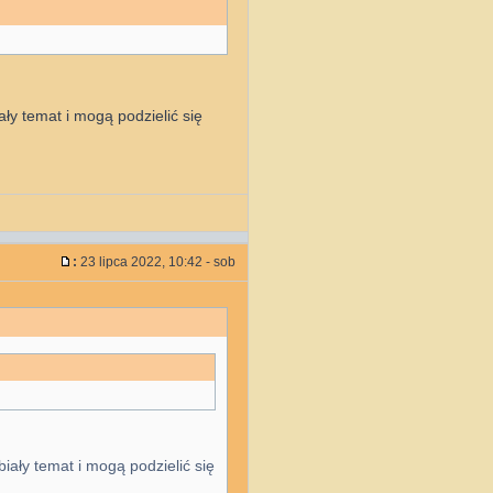
ały temat i mogą podzielić się
:
23 lipca 2022, 10:42 - sob
biały temat i mogą podzielić się