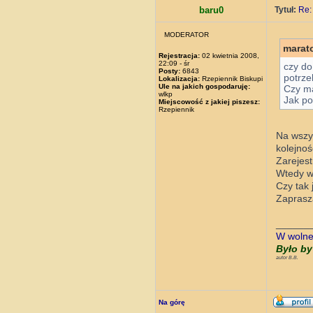
baru0
Tytuł:
Re:
MODERATOR
marat
Rejestracja:
02 kwietnia 2008,
22:09 - śr
czy do
Posty:
6843
potrze
Lokalizacja:
Rzepiennik Biskupi
Ule na jakich gospodaruję:
Czy ma
wlkp
Jak po
Miejscowość z jakiej piszesz:
Rzepiennik
Na wszys
kolejnoś
Zarejest
Wtedy wi
Czy tak 
Zapras
______
W wolnej
Było by
autor B.B.
Na górę