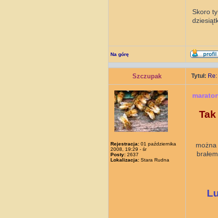
Skoro t
dziesiąt
Na górę
Szczupak
Tytuł:
Re:
marato
Tak
Rejestracja:
01 października
można 
2008, 19:29 - śr
brałem
Posty:
2637
Lokalizacja:
Stara Rudna
Lu