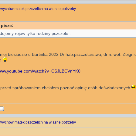
 wychów matek pszczelich na własne potrzeby
 pisze:
dujemy rojów tylko rodziny pszczele .
niej biesiadzie u Bartnika 2022 Dr hab.pszczelarstwa, dr n. wet. Zbign
em
/www.youtube.com/watch?v=CSJLBCVnYK0
 przed spróbowaniem chciałem poznać opinię osób doświadczonych
 wychów matek pszczelich na własne potrzeby