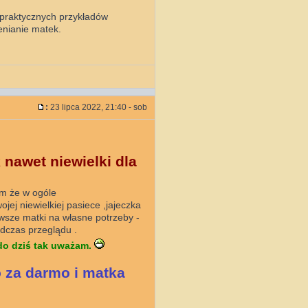
 praktycznych przykładów
ienianie matek.
:
23 lipca 2022, 21:40 - sob
nawet niewielki dla
ym że w ogóle
ej niewielkiej pasiece ,jajeczka
awsze matki na własne potrzeby -
dczas przeglądu .
do dziś tak uważam.
o za darmo i matka