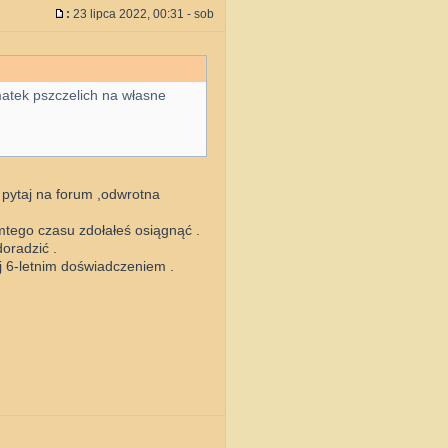
:
23 lipca 2022, 00:31 - sob
matek pszczelich na własne
 pytaj na forum ,odwrotna
mtego czasu zdołałeś osiągnąć .
doradzić .
ej 6-letnim doświadczeniem .