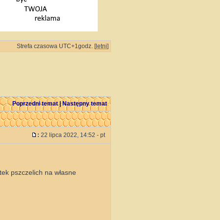
Strefa czasowa UTC+1godz. [
letni
]
Poprzedni temat
|
Następny temat
:
22 lipca 2022, 14:52 - pt
tek pszczelich na własne