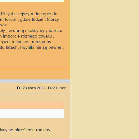
 Przy dzisiejszym dostępie do
m forum , gdzie ludzie , którzy
wle .
oły , w danej okolicy były bardzo
im imporcie różnego towaru ,
ejszej technice , można by
u latach, i wyniki nie są pewne ,
:
23 lipca 2022, 14:23 - sob
dycyjne określenie rodziny