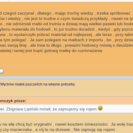
 czegoś zaczynał , dlatego , mając trochę wiedzy , trzeba spróbować .
ów i wiedzy , nie jest to trudne o czym świadczą przykłady , nawet na ty
 , nie odróżniali matki od trutnia a dzisiaj mają wielkie pasieki lub hodo
boru materiału do hodowli , to już trudno doradzić , kiedyś , gdy pszcz
e , to wystarczyło pobrać materiał od najlepszej , ale teraz , przy tak
a tym polegać . Ja sam polegam na matkach z importu , bo , przy dzisi
ć swoją linię , ale trwa to długo , poważni hodowcy mówią o dwudziest
łatwiej i taniej jest kupić gotową matkę do rozmnażania.
 Wychów matek pszczelich na własne potrzeby
onczyk pisze:
wet. Zbigniew Lipiński mówił, że zajmujemy się rojem
y na siłę chcą być oryginalni , nawet kosztem śmieszności . Ja wolę tra
j czy macierzaka , a rój to na drzewie . Nie zajmuję się rojami .