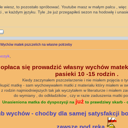
yle wiesz, to pozostało spróbować. Youtube masz w małym palcu , więc
ki , w każdym języku. Tyle ,że już przegapiłeś sezon na hodowlę i unas
 Wychów matek pszczelich na własne potrzeby
nczyk
,
 opłaca się prowadzić własny wychów matek 
pasieki 10 -15 rodzin .
Kiedy zaczynałem pszczelarzenie i nie miałem pojęcia o t
kupić matkę - sam wychowywałem matki z materiału który miałem w swoj
 z rodzin najmiodniejszych tak jak wyczytałem w literaturze i miałem z
do wymiany , do odkładzików , czy w razie zaduszenia matki po
już
Unasieniona matka do dyspozycji na
to prawdziwy skarb - 
b wychów - choćby dla samej satysfakcji b
zawsze pod ręką