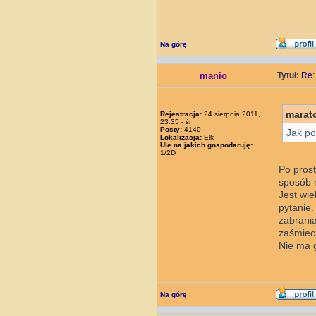
Na górę
manio
Tytuł:
Re:
marat
Rejestracja:
24 sierpnia 2011,
23:35 - śr
Posty:
4140
Jak po
Lokalizacja:
Ełk
Ule na jakich gospodaruję:
1/2D
Po prost
sposób 
Jest wie
pytanie.
zabrania
zaśmiec
Nie ma g
Na górę