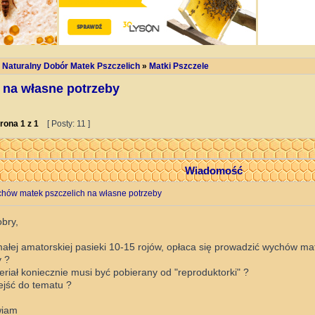
 Naturalny Dobór Matek Pszczelich
»
Matki Pszczele
 na własne potrzeby
rona
1
z
1
[ Posty: 11 ]
Wiadomość
hów matek pszczelich na własne potrzeby
bry,
ałej amatorskiej pasieki 10-15 rojów, opłaca się prowadzić wychów ma
y ?
riał koniecznie musi być pobierany od "reproduktorki" ?
ejść do tematu ?
wiam