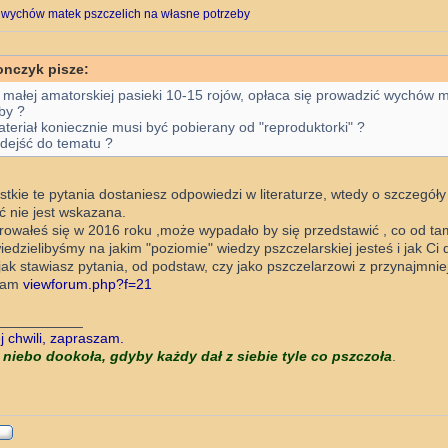
 wychów matek pszczelich na własne potrzeby
onczyk pisze:
 małej amatorskiej pasieki 10-15 rojów, opłaca się prowadzić wychów 
by ?
teriał koniecznie musi być pobierany od "reproduktorki" ?
dejść do tematu ?
tkie te pytania dostaniesz odpowiedzi w literaturze, wtedy o szczegóły
ć nie jest wskazana.
rowałeś się w 2016 roku ,może wypadało by się przedstawić , co od ta
edzielibyśmy na jakim "poziomie" wiedzy pszczelarskiej jesteś i jak Ci 
jak stawiasz pytania, od podstaw, czy jako pszczelarzowi z przynajmni
zam
viewforum.php?f=21
___________
 chwili, zapraszam.
 niebo dookoła, gdyby każdy dał z siebie tyle co pszczoła
.