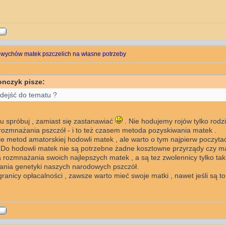
 wychów matek pszczelich na własne potrzeby
onczyk pisze:
dejść do tematu ?
u spróbuj , zamiast się zastanawiać
. Nie hodujemy rojów tylko rodzi
rozmnażania pszczół - i to też czasem metoda pozyskiwania matek .
le metod amatorskiej hodowli matek , ale warto o tym najpierw poczyta
 Do hodowli matek nie są potrzebne żadne kosztowne przyrządy czy mat
 rozmnażania swoich najlepszych matek , a są tez zwolennicy tylko taki
ania genetyki naszych narodowych pszczół.
ranicy opłacalności , zawsze warto mieć swoje matki , nawet jeśli są to