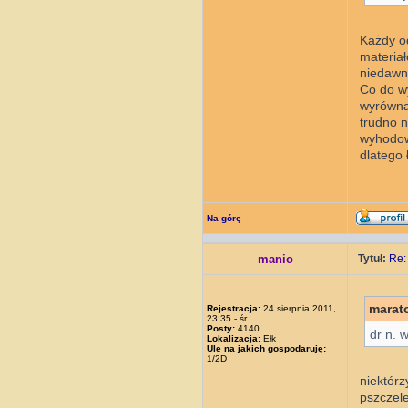
Każdy od
materiał
niedawno
Co do wy
wyrównan
trudno n
wyhodowa
dlatego 
Na górę
manio
Tytuł:
Re:
marat
Rejestracja:
24 sierpnia 2011,
23:35 - śr
Posty:
4140
dr n. 
Lokalizacja:
Ełk
Ule na jakich gospodaruję:
1/2D
niektórz
pszczele