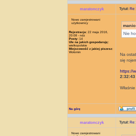
maratonczyk
Tytuł:
Re:
Nowo zarejestrowani
użytkownicy
manio
Rejestracja:
22 maja 2016,
Nie ho
20:08 - ndz
Posty:
14
Ule na jakich gospodaruję:
wielkopolskie
Miejscowość z jakiej piszesz:
Wołomin
Na ostat
się roj
https:/
2:32:43
Właśnie
Na górę
maratonczyk
Tytuł:
Re:
Nowo zarejestrowani