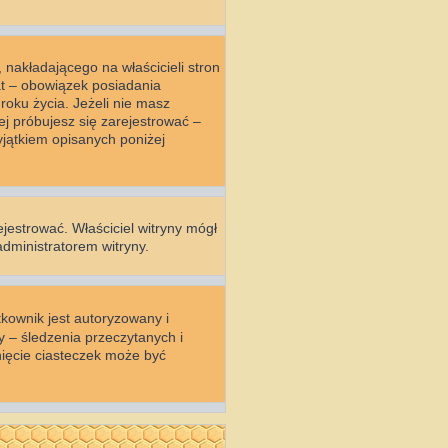
nakładającego na właścicieli stron
at – obowiązek posiadania
oku życia. Jeżeli nie masz
ej próbujesz się zarejestrować –
jątkiem opisanych poniżej
ejestrować. Właściciel witryny mógł
administratorem witryny.
kownik jest autoryzowany i
y – śledzenia przeczytanych i
ięcie ciasteczek może być