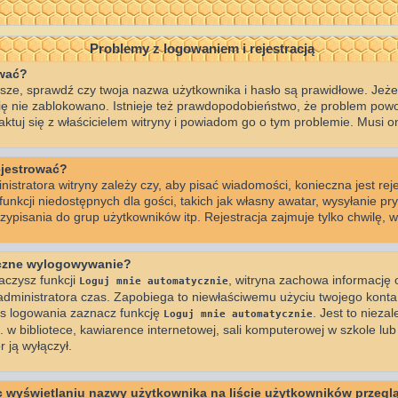
Problemy z logowaniem i rejestracją
ować?
ze, sprawdź czy twoja nazwa użytkownika i hasło są prawidłowe. Jeżeli
 cię nie zablokowano. Istnieje też prawdopodobieństwo, że problem powo
taktuj się z właścicielem witryny i powiadom go o tym problemie. Musi o
ejestrować?
istratora witryny zależy czy, aby pisać wiadomości, konieczna jest reje
nkcji niedostępnych dla gości, takich jak własny awatar, wysyłanie pr
ypisania do grup użytkowników itp. Rejestracja zajmuje tylko chwilę, wi
yczne wylogowywanie?
aczysz funkcji
, witryna zachowa informację o
Loguj mnie automatycznie
z administratora czas. Zapobiega to niewłaściwemu użyciu twojego kont
 logowania zaznacz funkcję
. Jest to niezal
Loguj mnie automatycznie
 bibliotece, kawiarence internetowej, sali komputerowej w szkole lub na 
r ją wyłączył.
 wyświetlaniu nazwy użytkownika na liście użytkowników przegl