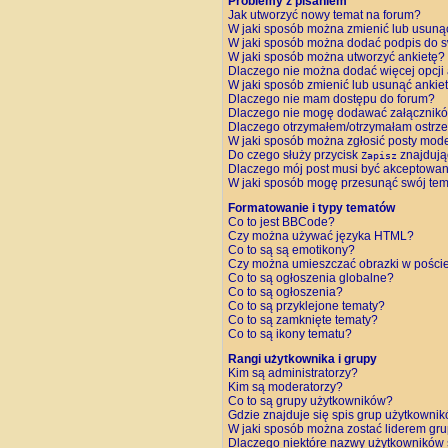
Problemy z pisaniem
Jak utworzyć nowy temat na forum?
W jaki sposób można zmienić lub usuną
W jaki sposób można dodać podpis do 
W jaki sposób można utworzyć ankietę?
Dlaczego nie można dodać więcej opcji 
W jaki sposób zmienić lub usunąć ankie
Dlaczego nie mam dostępu do forum?
Dlaczego nie mogę dodawać załącznik
Dlaczego otrzymałem/otrzymałam ostrz
W jaki sposób można zgłosić posty mod
Do czego służy przycisk
znajdują
Zapisz
Dlaczego mój post musi być akceptowa
W jaki sposób mogę przesunąć swój tem
Formatowanie i typy tematów
Co to jest BBCode?
Czy można używać języka HTML?
Co to są są emotikony?
Czy można umieszczać obrazki w pości
Co to są ogłoszenia globalne?
Co to są ogłoszenia?
Co to są przyklejone tematy?
Co to są zamknięte tematy?
Co to są ikony tematu?
Rangi użytkownika i grupy
Kim są administratorzy?
Kim są moderatorzy?
Co to są grupy użytkowników?
Gdzie znajduje się spis grup użytkowni
W jaki sposób można zostać liderem gr
Dlaczego niektóre nazwy użytkowników 