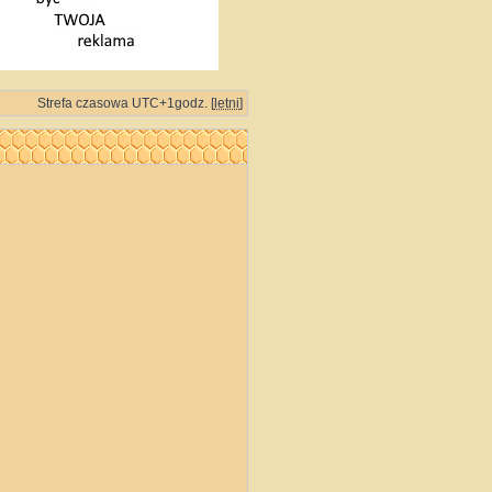
Strefa czasowa UTC+1godz. [
letni
]