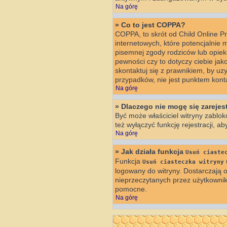
Na górę
» Co to jest COPPA?
COPPA, to skrót od Child Online P
internetowych, które potencjalnie 
pisemnej zgody rodziców lub opiek
pewności czy to dotyczy ciebie jak
skontaktuj się z prawnikiem, by u
przypadków, nie jest punktem kon
Na górę
» Dlaczego nie mogę się zareje
Być może właściciel witryny zablok
też wyłączyć funkcję rejestracji, a
Na górę
» Jak działa funkcja
Usuń ciaste
Funkcja
Usuń ciasteczka witryny
logowany do witryny. Dostarczają o
nieprzeczytanych przez użytkowni
pomocne.
Na górę