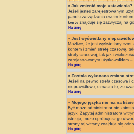
» Jak zmienić moje ustawienia?
Jeżeli jesteś zarejestrowanym użyt
panelu zarządzania swoim kontem.
znajduje się zazwyczaj na gór
konto
Na górę
» Jest wyświetlany nieprawidło
Możliwe, że jest wyświetlany czas z 
kontem i zmień strefę czasową, ta
strefy czasowej, tak jak i większo
zarejestrowanym użytkownikiem – t
Na górę
» Została wykonana zmiana stref
Jeżeli na pewno strefa czasowa i c
nieprawidłowo, oznacza to, że czas
Na górę
» Mojego języka nie ma na liście
Być może administrator nie zainsta
język. Zapytaj administratora witry
istnieje, może spróbujesz go utwo
strony tej witryny znajduje się od
Na górę