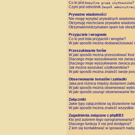
Co to jest
?
Domyślna grupa użytkownika
Czym jest odnośnik
Zespół administrac
Prywatne wiadomości
Nie mogę wysyłać prywatnych wiadomoś
Otrzymuję niechciane prywatne wiadomo
Otrzymałem/otrzymałam spam lub obraźliw
Przyjaciele i wrogowie
Co to jest lista przyjaciół i wrogów?
W jaki sposób można dodawać/usuwać uż
Przeszukiwanie forów
W jaki sposób można przeszukiwać fora
Dlaczego moje wyszukiwanie nie zwrac
Dlaczego moje wyszukiwanie zwraca pus
Jak można wyszukać użytkowników?
W jaki sposób można znaleźć swoje post
Obserwowanie tematów i zakładki
Jaka jest różnica między dodaniem zak
W jaki sposób można obserwować wybra
W jaki sposób usunąć obserwowanie fo
Załączniki
Jakie typy załączników są dozwolone na 
W jaki sposób można znaleźć wszystkie 
Zagadnienia związane z phpBB3
Kto jest autorem tego oprogramowania?
Dlaczego funkcja X nie jest dostępna?
Z kim się kontaktować w sprawach nadu