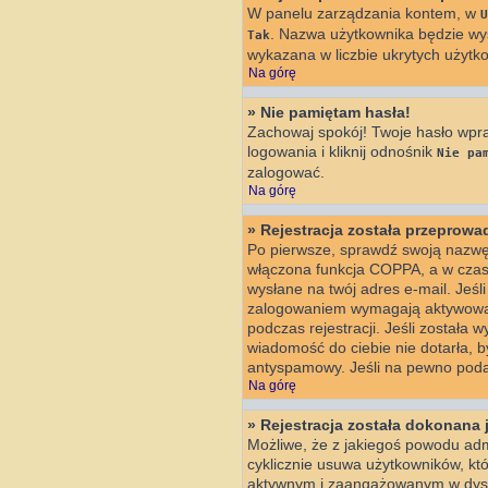
W panelu zarządzania kontem, w
U
. Nazwa użytkownika będzie wyś
Tak
wykazana w liczbie ukrytych użytk
Na górę
» Nie pamiętam hasła!
Zachowaj spokój! Twoje hasło wpr
logowania i kliknij odnośnik
Nie pa
zalogować.
Na górę
» Rejestracja została przeprow
Po pierwsze, sprawdź swoją nazwę 
włączona funkcja COPPA, a w czasi
wysłane na twój adres e-mail. Jeśl
zalogowaniem wymagają aktywowania
podczas rejestracji. Jeśli została 
wiadomość do ciebie nie dotarła, 
antyspamowy. Jeśli na pewno podan
Na górę
» Rejestracja została dokonana 
Możliwe, że z jakiegoś powodu adm
cyklicznie usuwa użytkowników, któr
aktywnym i zaangażowanym w dysk