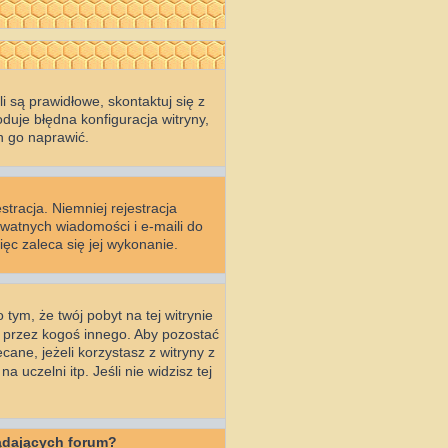
 są prawidłowe, skontaktuj się z
duje błędna konfiguracja witryny,
n go naprawić.
stracja. Niemniej rejestracja
ywatnych wiadomości i e-maili do
ęc zaleca się jej wykonanie.
 tym, że twój pobyt na tej witrynie
a przez kogoś innego. Aby pozostać
ecane, jeżeli korzystasz z witryny z
uczelni itp. Jeśli nie widzisz tej
ądających forum?