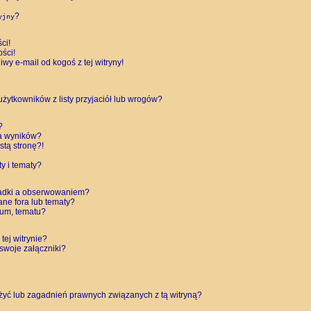
?
yjny
ci!
ści!
y e-mail od kogoś z tej witryny!
ytkowników z listy przyjaciół lub wrogów?
?
a wyników?
tą stronę?!
y i tematy?
ładki a obserwowaniem?
ne fora lub tematy?
rum, tematu?
tej witrynie?
swoje załączniki?
żyć lub zagadnień prawnych związanych z tą witryną?