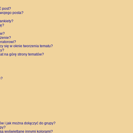
ć post?
swojego posta?
ankiety?
tę?
ów?
eżenie?
eratorowi?
cy się w oknie tworzenia tematu?
ny?
at na górę strony tematów?
e?
ków i jak można dołączyć do grupy?
upy?
są wyświetlane innymi kolorami?