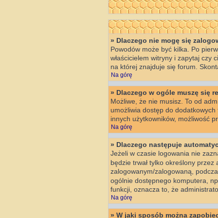
» Dlaczego nie mogę się zalog
Powodów może być kilka. Po pierws
właścicielem witryny i zapytaj czy
na której znajduje się forum. Skon
Na górę
» Dlaczego w ogóle muszę się r
Możliwe, że nie musisz. To od admin
umożliwia dostęp do dodatkowych fu
innych użytkowników, możliwość prz
Na górę
» Dlaczego następuje automat
Jeżeli w czasie logowania nie zazn
będzie trwał tylko określony prze
zalogowanym/zalogowaną, podczas
ogólnie dostępnego komputera, np. w
funkcji, oznacza to, że administrato
Na górę
» W jaki sposób można zapobiec