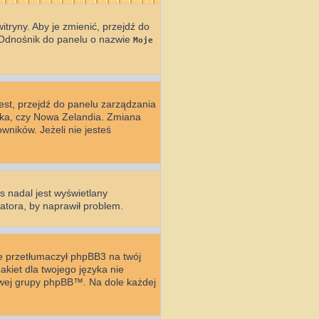
tryny. Aby je zmienić, przejdź do
 Odnośnik do panelu o nazwie
Moje
 jest, przejdź do panelu zarządzania
yka, czy Nowa Zelandia. Zmiana
wników. Jeżeli nie jesteś
s nadal jest wyświetlany
atora, by naprawił problem.
ie przetłumaczył phpBB3 na twój
akiet dla twojego języka nie
towej grupy phpBB™. Na dole każdej