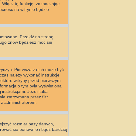
. Włącz tę funkcję, zaznaczając
ecność na witrynie będzie
setowane. Przejdź na stronę
długo znów będziesz móc się
rzyczyn. Pierwszą z nich może być
wczas należy wykonać instrukcje
Niektóre witryny przed pierwszym
nformacja o tym była wyświetlona
 instrukcjami. Jeżeli taka
ła zatrzymana przez filtr
 z administratorem.
iejszyć rozmiar bazy danych,
strować się ponownie i bądź bardziej