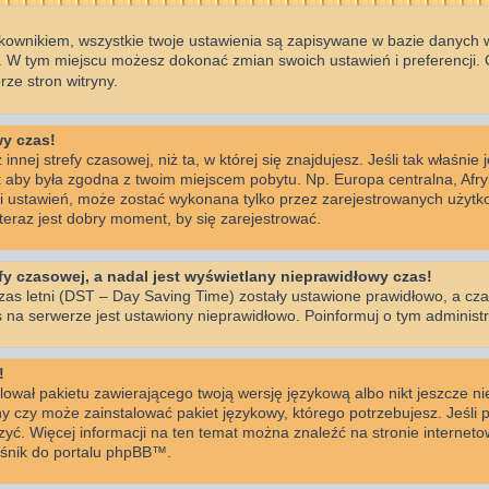
kownikiem, wszystkie twoje ustawienia są zapisywane w bazie danych wi
 W tym miejscu możesz dokonać zmian swoich ustawień i preferencji.
ze stron witryny.
wy czas!
innej strefy czasowej, niż ta, w której się znajdujesz. Jeśli tak właśnie
k aby była zgodna z twoim miejscem pobytu. Np. Europa centralna, Afr
ści ustawień, może zostać wykonana tylko przez zarejestrowanych użytko
eraz jest dobry moment, by się zarejestrować.
y czasowej, a nadal jest wyświetlany nieprawidłowy czas!
zas letni (DST – Day Saving Time) zostały ustawione prawidłowo, a cza
 na serwerze jest ustawiony nieprawidłowo. Poinformuj o tym administr
!
lował pakietu zawierającego twoją wersję językową albo nikt jeszcze n
ny czy może zainstalować pakiet językowy, którego potrzebujesz. Jeśli p
rzyć. Więcej informacji na ten temat można znaleźć na stronie interne
nośnik do portalu phpBB™.