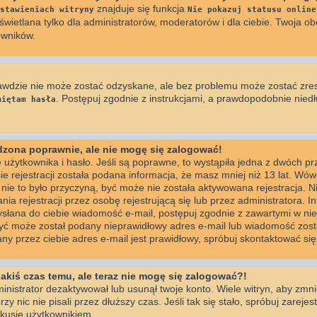
znajduje się funkcja
stawieniach witryny
Nie pokazuj statusu online
wietlana tylko dla administratorów, moderatorów i dla ciebie. Twoja ob
owników.
awdzie nie może zostać odzyskane, ale bez problemu może zostać zre
. Postępuj zgodnie z instrukcjami, a prawdopodobnie nie
miętam hasła
adzona poprawnie, ale nie mogę się zalogować!
użytkownika i hasło. Jeśli są poprawne, to wystąpiła jedna z dwóch p
e rejestracji została podana informacja, że masz mniej niż 13 lat. Wó
i nie to było przyczyną, być może nie została aktywowana rejestracja. 
 rejestracji przez osobę rejestrującą się lub przez administratora. I
wysłana do ciebie wiadomość e-mail, postępuj zgodnie z zawartymi w niej
być może został podany nieprawidłowy adres e-mail lub wiadomość zosta
y przez ciebie adres e-mail jest prawidłowy, spróbuj skontaktować się
jakiś czas temu, ale teraz nie mogę się zalogować?!
inistrator dezaktywował lub usunął twoje konto. Wiele witryn, aby zmn
zy nic nie pisali przez dłuższy czas. Jeśli tak się stało, spróbuj zareje
usje użytkownikiem.