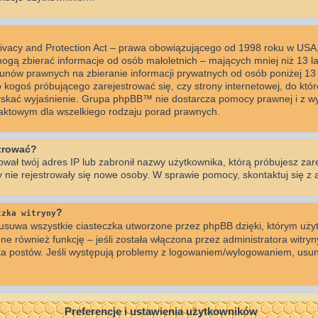
rivacy and Protection Act – prawa obowiązującego od 1998 roku w USA, 
mogą zbierać informacje od osób małoletnich – mających mniej niż 13 l
unów prawnych na zbieranie informacji prywatnych od osób poniżej 13 r
o kogoś próbującego zarejestrować się, czy strony internetowej, do któr
zyskać wyjaśnienie. Grupa phpBB™ nie dostarcza pomocy prawnej i z wy
taktowym dla wszelkiego rodzaju porad prawnych.
strować?
ował twój adres IP lub zabronił nazwy użytkownika, którą próbujesz zar
by nie rejestrowały się nowe osoby. W sprawie pomocy, skontaktuj się z 
?
czka witryny
usuwa wszystkie ciasteczka utworzone przez phpBB dzięki, którym użyt
ne również funkcję – jeśli została włączona przez administratora witryn
ka postów. Jeśli występują problemy z logowaniem/wylogowaniem, usun
Preferencje i ustawienia użytkowników